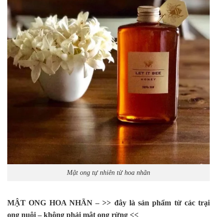
Mật ong tự nhiên từ hoa nhãn
MẬT ONG HOA NHÃN – >> đây là sản phẩm từ các trại
ong nuôi – không phải mật ong rừng <<