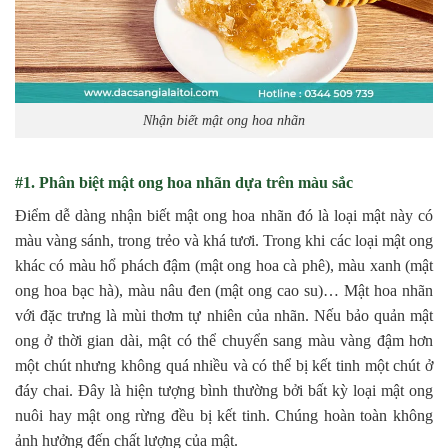
Nhận biết mật ong hoa nhãn
#1. Phân biệt mật ong hoa nhãn dựa trên màu sắc
Điểm dễ dàng nhận biết mật ong hoa nhãn đó là loại mật này có
màu vàng sánh, trong trẻo và khá tươi. Trong khi các loại mật ong
khác có màu hổ phách đậm (mật ong hoa cà phê), màu xanh (mật
ong hoa bạc hà), màu nâu đen (mật ong cao su)… Mật hoa nhãn
với đặc trưng là mùi thơm tự nhiên của nhãn. Nếu bảo quản mật
ong ở thời gian dài, mật có thể chuyển sang màu vàng đậm hơn
một chút nhưng không quá nhiều và có thể bị kết tinh một chút ở
đáy chai. Đây là hiện tượng bình thường bởi bất kỳ loại mật ong
nuôi hay mật ong rừng đều bị kết tinh. Chúng hoàn toàn không
ảnh hưởng đến chất lượng của mật.