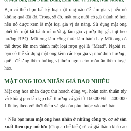
Bạn có thể chọn bất kỳ loại mật ong nào để làm gia vị nếu nó
không quá đắt đỏ. Trong số đó, mật ong nuôi có giá thành rẻ hơn
nên nó được xem là một loại gia vị đa năng. Sử dụng mật ong
phết lên một lát bánh mì nướng, làm gia vị ướp thịt gà, thịt heo
nướng BBQ. Mật ong làm công thức làm bánh hay Mật ong có
thể được lên men thành một loại rượu gọi là “Mead”. Ngoài ra,
bạn có thể sử dụng mật ong kèm các loại gia vị như đinh hương ,
quế.. để tăng thêm hương vị thơm ngon cho món ăn thêm tuyệt
hảo.
MẬT ONG HOA NHÃN GIÁ BAO NHIÊU
Mật ong hoa nhãn được thu hoạch đúng vụ, hoàn toàn thuần túy
và không pha lẫn tạp chất thường có giá từ 160.000/lít – 400.000
1 lít tùy theo với thời điểm và giá còn phụ thuộc vào nơi bán.
+ Nếu bạn
mua mật ong hoa nhãn ở những công ty, cơ sở sản
xuất theo quy mô lớn
(đã qua chế biến) sẽ có giá thành khá cao