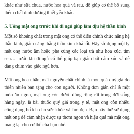
khác như sữa chua, nước hoa quả và rau, để giúp cơ thể bổ sung
thêm chất dinh dưỡng thiết yếu khác.
5. Uống mật ong trước khi đi ngủ giúp làm dịu hệ thần kinh
Một số khoáng chất trong mật ong có thể điều chỉnh chức năng hệ
thần kinh, giảm căng thẳng thần kinh khá tốt. Hãy sử dụng một ly
mật ong nước ấm hoặc pha cùng các loại trà như hoa cúc, tim
sen… trước khi đi ngủ có thể giúp bạn giảm bớt cảm xúc và dễ
dàng chìm vào giấc ngủ hơn.
Mật ong hoa nhãn, mật nguyên chất chính là món quà quý giá do
thiên nhiên ban tặng cho con người. Không đơn giản chỉ là một
món ăn ngon, mật ong còn được dùng rộng rãi trong đời sống
hàng ngày, là bài thuốc quý giá trong y tế, mật ong còn nhiều
công dụng bổ ích cho sức khỏe và làm đẹp. Bạn hãy thử sử dụng
mật ong để cảm nhận được sự thơm ngon và hiệu quả mà mật ong
mang lại cho cơ thể của bạn nhé.