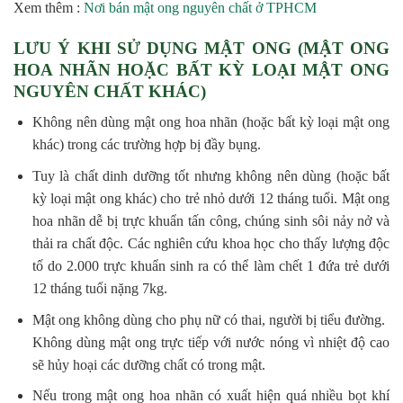
Xem thêm :
Nơi bán mật ong nguyên chất ở TPHCM
LƯU Ý KHI SỬ DỤNG MẬT ONG (MẬT ONG
HOA NHÃN HOẶC BẤT KỲ LOẠI MẬT ONG
NGUYÊN CHẤT KHÁC)
Không nên dùng mật ong hoa nhãn (hoặc bất kỳ loại mật ong
khác) trong các trường hợp bị đầy bụng.
Tuy là chất dinh dưỡng tốt nhưng không nên dùng (hoặc bất
kỳ loại mật ong khác) cho trẻ nhỏ dưới 12 tháng tuổi. Mật ong
hoa nhãn dễ bị trực khuẩn tấn công, chúng sinh sôi nảy nở và
thải ra chất độc. Các nghiên cứu khoa học cho thấy lượng độc
tố do 2.000 trực khuẩn sinh ra có thể làm chết 1 đứa trẻ dưới
12 tháng tuổi nặng 7kg.
Mật ong không dùng cho phụ nữ có thai, người bị tiểu đường.
Không dùng mật ong trực tiếp với nước nóng vì nhiệt độ cao
sẽ hủy hoại các dưỡng chất có trong mật.
Nếu trong mật ong hoa nhãn có xuất hiện quá nhiều bọt khí