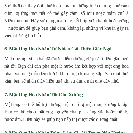
Với thời tiết thay đổi như hiện nay thì những triệu chứng như cảm
cúm, dị ứng thời tiết có thể gây cảm, sổ mũi hoặc thậm chí là
Viêm amdan. Hãy sử dụng mật ong kết hợp với chanh hoặc gừng
+ nước ấm để giúp bạn giải cảm, kháng lại những vi khuẩn gây ra
viêm đường hô hấp.
6. Mật Ong Hoa Nhãn Tự Nhiên Cải Thiện Giấc Ngủ
Mật ong nguyên chất đã được kiểm chứng giúp cải thiện giấc ngủ
rất tốt. Bạn chỉ cần pha một ít nước ấm kết hợp với mật ong hoa
nhãn và uống mỗi đếm trước khi đi ngủ khoảng 30p. Sau một thời
gian bạn sẽ nhận thấy hiệu quả khi sử dụng mật ong đấy nhé.
7. Mật Ong Hoa Nhãn Tốt Cho Xương
Mật ong có thể hỗ trợ những triệu chứng mệt mỏi, xương khớp.
Bạn có thể chọn mật ong nguyên chất pha cùng sữa hoặc một ly
nước ấm. Điều này sẽ giúp bạn hấp thị được các dưỡng chất.
8. Mật Ong Hoa Nhãn Dùng Làm Gia Vị Trong Nấu Nướng