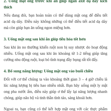
2. Uống mật ong trước khi ăn giúp ngăn axit dạ dày kích
thích
Nếu đang đói, bạn hoàn toàn có thể dùng mật ong để điều tiết
acid dạ dày. Điều này không những có thể điều tiết acid dạ dày
mà còn giúp bạn ăn uống ngon miệng hơn.
3. Uống mật ong sau khi ăn giúp tiêu hóa tốt hơn
Sau khi ăn no thường khiến ruột non bị suy nhược do hoạt động
nhiều. Uống mật ong sau khi ăn khoảng từ 1-2 tiếng giúp tăng
cường nhu động ruột, loại bỏ tình trạng đầy bụng rất tốt đấy.
4. Bổ sung năng lượng: Uống mật ong vào buổi chiều
Đối với cơ thể chúng ta vào khoảng thời gian 3 – 4 giờ chiều là
lúc năng lượng bị tiêu hao nhiều nhất. Bạn hãy uống một ly mật
ong pha nước ấm, điều này giúp ơ thể lấy lại năng lượng nhanh
chóng, giúp não bộ và tinh thần tỉnh táo, sảng khoái hơn.
Ngoai ra, bạn cũng có thể kết hợp mật ong với các thực phẩm