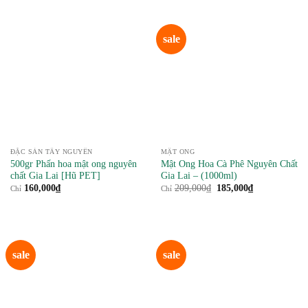
sale
ĐẶC SẢN TÂY NGUYÊN
MẬT ONG
500gr Phấn hoa mật ong nguyên
Mật Ong Hoa Cà Phê Nguyên Chất
chất Gia Lai [Hũ PET]
Gia Lai – (1000ml)
Giá
Giá
160,000
₫
209,000
₫
185,000
₫
Chỉ
Chỉ
gốc
hiện
là:
tại
209,000₫.
là:
185,000₫.
sale
sale