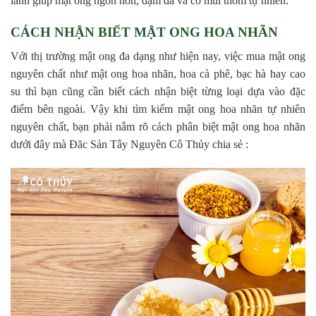
lành giúp mật ong ngon hơn, đậm đà và có mùi thơm tự nhiên.
CÁCH NHẬN BIẾT MẬT ONG HOA NHÃN
Với thị trường mật ong đa dạng như hiện nay, việc mua mật ong
nguyên chất như mật ong hoa nhãn, hoa cà phê, bạc hà hay cao
su thì bạn cũng cần biết cách nhận biệt từng loại dựa vào đặc
điểm bên ngoài. Vậy khi tìm kiếm mật ong hoa nhãn tự nhiên
nguyên chất, bạn phải nắm rõ cách phân biệt mật ong hoa nhãn
dưới đây mà Đăc Sản Tây Nguyên Cô Thủy chia sẻ :