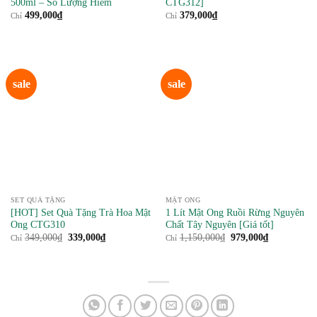
500ml – Số Lượng Hiếm
CTG312]
499,000
₫
379,000
₫
Chỉ
Chỉ
sale
sale
SET QUÀ TẶNG
MẬT ONG
[HOT] Set Quà Tặng Trà Hoa Mật
1 Lít Mật Ong Ruồi Rừng Nguyên
Ong CTG310
Chất Tây Nguyên [Giá tốt]
Giá
Giá
Giá
Giá
349,000
₫
339,000
₫
1,150,000
₫
979,000
₫
Chỉ
Chỉ
gốc
hiện
gốc
hiện
là:
tại
là:
tại
349,000₫.
là:
1,150,000₫.
là:
339,000₫.
979,000₫.