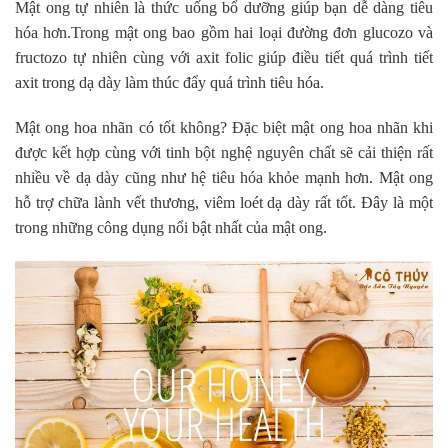
Mật ong tự nhiên là thức uống bổ dưỡng giúp bạn dễ dàng tiêu
hóa hơn.Trong mật ong bao gồm hai loại đường đơn glucozo và
fructozo tự nhiên cùng với axit folic giúp điều tiết quá trình tiết
axit trong dạ dày làm thúc đẩy quá trình tiêu hóa.
Mật ong hoa nhãn có tốt không? Đặc biệt mật ong hoa nhãn khi
được kết hợp cùng với tinh bột nghệ nguyên chất sẽ cải thiện rất
nhiều về dạ dày cũng như hệ tiêu hóa khỏe mạnh hơn. Mật ong
hỗ trợ chữa lành vết thương, viêm loét dạ dày rất tốt. Đây là một
trong những công dụng nổi bật nhất của mật ong.