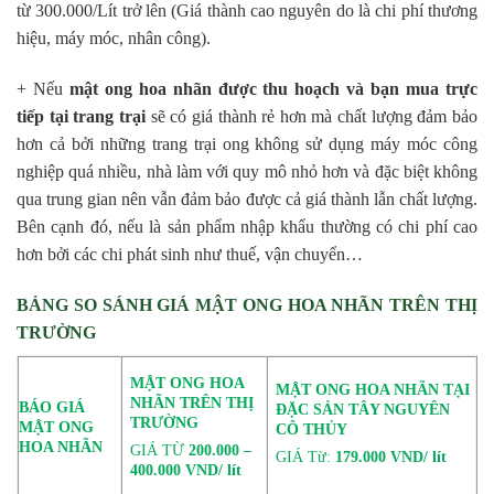
từ 300.000/Lít trở lên (Giá thành cao nguyên do là chi phí thương
hiệu, máy móc, nhân công).
+ Nếu
mật ong hoa nhãn được thu hoạch và bạn mua trực
tiếp tại trang trại
sẽ có giá thành rẻ hơn mà chất lượng đảm bảo
hơn cả bởi những trang trại ong không sử dụng máy móc công
nghiệp quá nhiều, nhà làm với quy mô nhỏ hơn và đặc biệt không
qua trung gian nên vẫn đảm bảo được cả giá thành lẫn chất lượng.
Bên cạnh đó, nếu là sản phẩm nhập khẩu thường có chi phí cao
hơn bởi các chi phát sinh như thuế, vận chuyển…
BẢNG SO SÁNH GIÁ MẬT ONG HOA NHÃN TRÊN THỊ
TRƯỜNG
MẬT ONG HOA
MẬT ONG HOA NHÃN TẠI
NHÃN TRÊN THỊ
BÁO GIÁ
ĐẶC SẢN TÂY NGUYÊN
TRƯỜNG
MẬT ONG
CÔ THỦY
HOA NHÃN
GIÁ TỪ
200.000 –
GIÁ Từ:
179.000 VND/ lít
400.000 VND/ lít