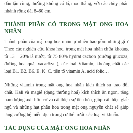
đầu tận cùng, thường không có lá, mọc thẳng, với các chùy phân
nhánh rộng dài 8–60 cm.
THÀNH PHẦN CÓ TRONG MẬT ONG HOA
NHÃN
Thành phần của mật ong hoa nhãn tự nhiên bao gồm những gì ?
Theo các nghiên cứu khoa học, trong mật hoa nhãn chứa khoảng
từ 13 – 20% là nước, từ 75-80% hydrat cacbon (đường glucoza,
đường hoa quả, xacarôza..), các loại Vitamin, khoáng chất các
loại B1, B2, B6, E, K, C, tiền tố vitamin A, acid folic…
Những vitamin trong mật ong hoa nhãn kích thích sự trao đổi
chất. Kali và magiê (dạng thường hoá) kích thích ăn ngon, tăng
hàm lượng axit hữu cơ và cải thiện sự tiêu hóa, giúp cải thiện giấc
ngủ và những hạt phấn hoa trong mật ong nguyên chất sẽ giúp
tăng cường hệ miễn dịch trong cơ thể trước các loại vi khuẩn.
TÁC DỤNG CỦA MẬT ONG HOA NHÃN