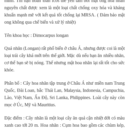
mình. Thì bạn hoàn toan fcos thể yên tâm bởi mật ong hoa nhãn
nguyên chất được xem là một loại chất chống oxy hóa và kháng
khuẩn mạnh mẽ với kết quả tốt chống lại MRSA. ( Đảm bảo mật
ong không qua chế biến và xử lý nhiệt)
Tên khoa học : Dimocarpus longan
Quả nhãn (Longan) rất phổ biến ở châu Á, nhưng được coi là một
loại trái cây khá mới trên thế giới. Mặc dù nếu bạn ăn nhiều nhãn,
cơ thể bạn sẽ bị nóng. Thế nhưng mật hoa nhãn lại rất tốt cho sức
khỏe.
Phân bố : Cây hoa nhãn tập trung ở Châu Á như miền nam Trung
Quốc, Đài Loan, bắc Thái Lan, Malaysia, Indonesia, Campuchia,
Lào, Việt Nam, Ấn Độ, Sri Lanka, Philippines. Loài cây này còn
mọc ở Úc, Mỹ và Mauritius.
Đặc điểm : Cây nhãn là một loại cây ăn quả cận nhiệt đới có màu
xanh cao tới 20 m. Hoa nhãn : Cụm hoa bao gồm các chùm kép,