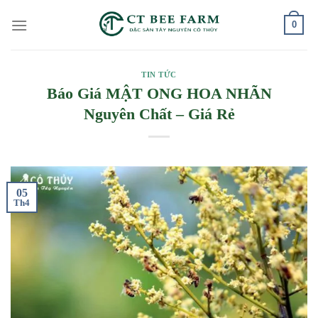
Skip
0
to
content
TIN TỨC
Báo Giá MẬT ONG HOA NHÃN
Nguyên Chất – Giá Rẻ
05
Th4