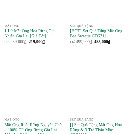
MẬT ONG
SET QUÀ TẶNG
1 Lít Mật Ong Hoa Rừng Tự
[HOT] Set Quà Tặng Mật Ong
Nhiên Gia Lai [Giá Tốt]
Bee Sweetie CTG311
Giá
Giá
Giá
Giá
259,000
₫
219,000
₫
499,900
₫
485,000
₫
Chỉ
Chỉ
gốc
hiện
gốc
hiện
là:
tại
là:
tại
259,000₫.
là:
499,900₫.
là:
219,000₫.
485,000₫.
MẬT ONG
SET QUÀ TẶNG
Mật Ong Ruồi Rừng Nguyên Chất
[] Set Quà Tặng Mật Ong Hoa
– 100% Từ Ong Rừng Gia Lai
Rừng & 3 Trà Thảo Mộc