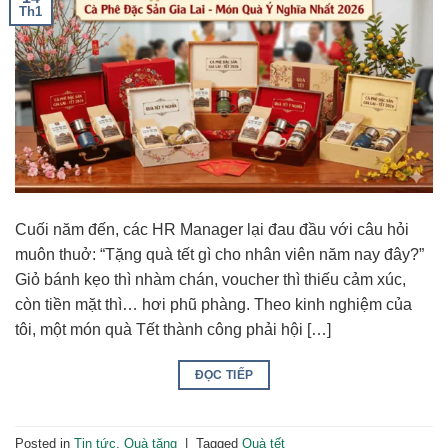
Th1
Cuối năm đến, các HR Manager lại đau đầu với câu hỏi
muôn thuở: “Tặng quà tết gì cho nhân viên năm nay đây?”
Giỏ bánh kẹo thì nhàm chán, voucher thì thiếu cảm xúc,
còn tiền mặt thì… hơi phũ phàng. Theo kinh nghiệm của
tôi, một món quà Tết thành công phải hội […]
ĐỌC TIẾP
Posted in
Tin tức
,
Quà tặng
|
Tagged
Quà tết