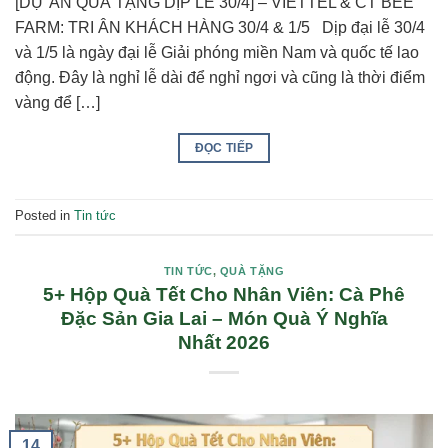
[DỰ ÁN QUÀ TẶNG DỊP LỄ 30/4] – VIETTEL & CT BEE
FARM: TRI ÂN KHÁCH HÀNG 30/4 & 1/5 Dịp đại lễ 30/4
và 1/5 là ngày đại lễ Giải phóng miền Nam và quốc tế lao
động. Đây là nghỉ lễ dài để nghỉ ngơi và cũng là thời điểm
vàng để […]
ĐỌC TIẾP
Posted in
Tin tức
TIN TỨC
,
QUÀ TẶNG
5+ Hộp Quà Tết Cho Nhân Viên: Cà Phê
Đặc Sản Gia Lai – Món Quà Ý Nghĩa
Nhất 2026
14