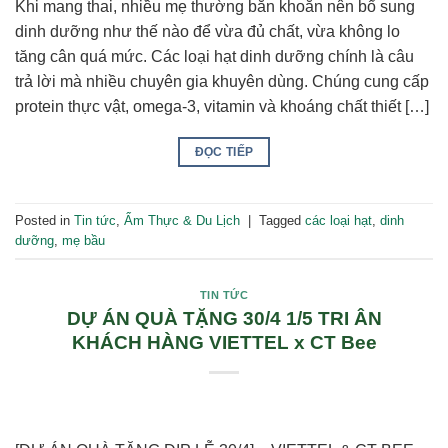
Khi mang thai, nhiều mẹ thường băn khoăn nên bổ sung
dinh dưỡng như thế nào để vừa đủ chất, vừa không lo
tăng cân quá mức. Các loại hạt dinh dưỡng chính là câu
trả lời mà nhiều chuyên gia khuyên dùng. Chúng cung cấp
protein thực vật, omega-3, vitamin và khoáng chất thiết […]
ĐỌC TIẾP
Posted in
Tin tức
,
Ẩm Thực & Du Lịch
|
Tagged
các loại hạt
,
dinh
dưỡng
,
mẹ bầu
TIN TỨC
DỰ ÁN QUÀ TẶNG 30/4 1/5 TRI ÂN
KHÁCH HÀNG VIETTEL x CT Bee