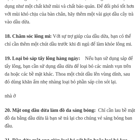
dụng như một chất khử mùi và chất bảo quản. Để đối phó tốt hơn
với mùi khó chịu của bàn chân, hãy thêm một vài giọt dầu cây trà
vào dầu dừa.
18. Chăm sóc lông mi:
Với sự trợ giúp của dầu dừa, bạn có thể
chỉ cần thêm một chút dầu trước khi đi ngủ để làm khỏe lông mi.
19. Loại bỏ sáp tẩy lông hàng ngày:
Nếu bạn sử dụng sáp để
tẩy lông, bạn cần sử dụng dầu dừa để loại bỏ các mảnh vụn trên
da hoặc các bề mặt khác. Thoa một chút dầu lên vùng dính, sau
đó dùng khăn ẩm nhẹ nhàng loại bỏ phần sáp còn sót lại.
nhà ở
20. Mật ong dầu dừa làm đồ da sáng bóng:
Chỉ cần lau bề mặt
đồ da bằng dầu dừa là bạn sẽ trả lại cho chúng vẻ sáng bóng ban
đầu.