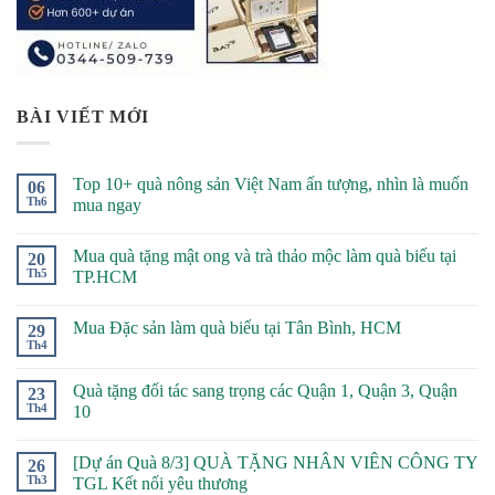
BÀI VIẾT MỚI
Top 10+ quà nông sản Việt Nam ấn tượng, nhìn là muốn
06
Th6
mua ngay
Mua quà tặng mật ong và trà thảo mộc làm quà biếu tại
20
Th5
TP.HCM
Mua Đặc sản làm quà biếu tại Tân Bình, HCM
29
Th4
Quà tặng đối tác sang trọng các Quận 1, Quận 3, Quận
23
Th4
10
[Dự án Quà 8/3] QUÀ TẶNG NHÂN VIÊN CÔNG TY
26
Th3
TGL Kết nối yêu thương