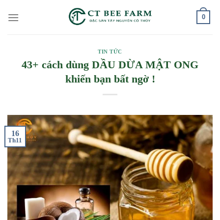
Skip
0
to
content
TIN TỨC
43+ cách dùng DẦU DỪA MẬT ONG
khiến bạn bất ngờ !
16
Th11