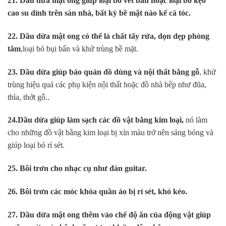
21. Dầu dừa mật ong giúp loại bỏ vết bẩn hoặc loại bỏ kẹo
cao su dính trên sàn nhà, bất kỳ bề mặt nào kể cả tóc.
22. Dầu dừa mật ong có thể là chất tẩy rửa, dọn dẹp phòng
tắm
,loại bỏ bụi bẩn và khử trùng bề mặt.
23. Dầu dừa giúp bảo quản đồ dùng và nội thất bằng gỗ
, khử
trùng hiệu quả các phụ kiện nội thất hoặc đồ nhà bếp như đũa,
thìa, thớt gỗ..
24.Dầu dừa giúp làm sạch các đồ vật bằng kim loại,
nó làm
cho những đồ vật bằng kim loại bị xỉn màu trở nên sáng bóng và
giúp loại bỏ rỉ sét.
25. Bôi trơn cho nhạc cụ như đàn guitar.
26. Bôi trơn các móc khóa quần áo bị rỉ sét, khó kéo.
27. Dầu dừa mật ong thêm vào chế độ ăn của động vật giúp