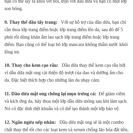
bạn có thể lấy ra khỏi vết bôi, trộn với dầu dừa và bạn có một lớp
son bóng.
9. Thay thế dầu tẩy trang:
Với sự hỗ trợ của dầu dừa, bạn chỉ
cần thoa lớp trang điểm hoặc lớp trang điểm lên da, sau đó để 5
phút rồi dùng khăn ẩm lau sạch lớp trang điểm hoặc lớp trang
điểm. Bạn cũng có thể loại bỏ lớp mascara không thấm nước khỏi
lông mi.
10. Thay cho kem cạo râu:
Dầu dừa thay thế kem cạo râu bởi
vì dầu dừa mật ong cải thiện độ trượt của dao và dưỡng ẩm cho
da. Đặc biệt thích hợp cho những làn da nhạy cảm.
11. Dầu dừa mật ong chống lại mụn trứng cá:
Để giảm viêm
và kích ứng da, hãy thoa một lớp dầu dừa mỏng sau khi làm sạch.
Nó có đặc tính diệt khuẩn và có thể tạo thành một lớp bảo vệ.
12. Ngăn ngừa nếp nhăn:
Dầu dừa mật ong sẽ là một combo
chất thay thế tốt cho các loại kem và serum chống lão hóa đắt tiền,