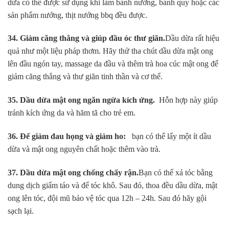
dừa có thể được sử dụng khi làm bánh nướng, bánh quy hoặc các
sản phẩm nướng, thịt nướng bbq đều được.
34. Giảm căng thẳng và giúp đầu óc thư giãn.
Dầu dừa rất hiệu
quả như một liệu pháp thơm. Hãy thử tha chút dầu dừa mật ong
lên đầu ngón tay, massage da đầu và thêm trà hoa cúc mật ong để
giảm căng thẳng và thư giãn tinh thần và cơ thể.
35. Dầu dừa mật ong ngăn ngừa kích ứng.
Hỗn hợp này giúp
tránh kích ứng da và hăm tã cho trẻ em.
36. Để giảm đau họng và giảm ho:
bạn có thể lấy một ít dầu
dừa và mật ong nguyên chất hoặc thêm vào trà.
37. ​​Dầu dừa mật ong chống chấy rận.
Bạn có thể xả tóc bằng
dung dịch giấm táo và để tóc khô. Sau đó, thoa đều dầu dừa, mật
ong lên tóc, đội mũ bảo vệ tóc qua 12h – 24h. Sau đó hãy gội
sạch lại.