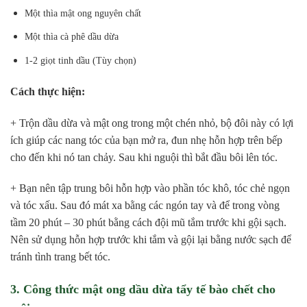
Một thìa mật ong nguyên chất
Một thìa cà phê dầu dừa
1-2 giọt tinh dầu (Tùy chọn)
Cách thực hiện:
+ Trộn dầu dừa và mật ong trong một chén nhỏ, bộ đôi này có lợi
ích giúp các nang tóc của bạn mở ra, đun nhẹ hỗn hợp trên bếp
cho đến khi nó tan chảy. Sau khi nguội thì bắt đầu bôi lên tóc.
+ Bạn nên tập trung bôi hỗn hợp vào phần tóc khô, tóc chẻ ngọn
và tóc xấu. Sau đó mát xa bằng các ngón tay và để trong vòng
tầm 20 phút – 30 phút bằng cách đội mũ tắm trước khi gội sạch.
Nên sử dụng hỗn hợp trước khi tắm và gội lại bằng nước sạch để
tránh tình trang bết tóc.
3. Công thức mật ong dầu dừa tẩy tế bào chết cho