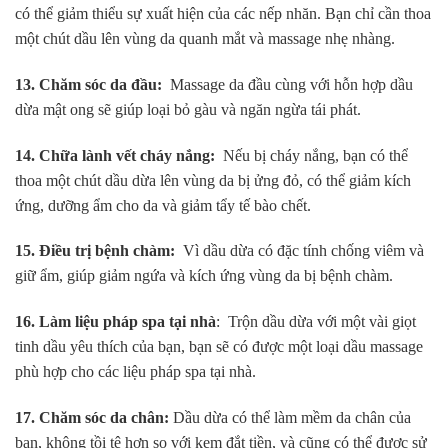
có thể giảm thiểu sự xuất hiện của các nếp nhăn. Bạn chỉ cần thoa
một chút dầu lên vùng da quanh mắt và massage nhẹ nhàng.
13. Chăm sóc da đầu:
Massage da đầu cùng với hỗn hợp dầu
dừa mật ong sẽ giúp loại bỏ gàu và ngăn ngừa tái phát.
14. Chữa lành vết cháy nắng:
Nếu bị cháy nắng, bạn có thể
thoa một chút dầu dừa lên vùng da bị ửng đỏ, có thể giảm kích
ứng, dưỡng ẩm cho da và giảm tẩy tế bào chết.
15. Điều trị bệnh chàm:
Vì dầu dừa có đặc tính chống viêm và
giữ ẩm, giúp giảm ngứa và kích ứng vùng da bị bệnh chàm.
16. Làm liệu pháp spa tại nhà
: Trộn dầu dừa với một vài giọt
tinh dầu yêu thích của bạn, bạn sẽ có được một loại dầu massage
phù hợp cho các liệu pháp spa tại nhà.
17. Chăm sóc da chân:
Dầu dừa có thể làm mềm da chân của
bạn, không tồi tệ hơn so với kem đắt tiền, và cũng có thể được sử