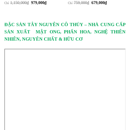
Giá
Giá
Giá
Giá
1,150,000
₫
979,000
₫
759,000
₫
679,000
₫
Chỉ
Chỉ
gốc
hiện
gốc
hiện
là:
tại
là:
tại
1,150,000₫.
là:
759,000₫.
là:
979,000₫.
679,000₫.
ĐẶC SẢN TÂY NGUYÊN CÔ THỦY – NHÀ CUNG CẤP
SẢN XUẤT MẬT ONG, PHẤN HOA, NGHỆ THIÊN
NHIÊN, NGUYÊN CHẤT & HỮU CƠ