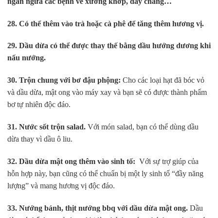
ngăn ngừa các bệnh về xương khớp, dây chằng…
28. Có thể thêm vào trà hoặc cà phê để tăng thêm hương vị.
29. Dầu dừa có thể được thay thế bằng dầu hướng dương khi
nấu nướng.
30. Trộn chung với bơ đậu phộng:
Cho các loại hạt đã bóc vỏ
và dầu dừa, mật ong vào máy xay và bạn sẽ có được thành phẩm
bơ tự nhiên độc đáo.
31. Nước sốt trộn salad.
Với món salad, bạn có thể dùng dầu
dừa thay vì dầu ô liu.
32. Dầu dừa mật ong thêm vào sinh tố:
Với sự trợ giúp của
hỗn hợp này, bạn cũng có thể chuẩn bị một ly sinh tố “đầy năng
lượng” và mang hương vị độc đáo.
33. Nướng bánh, thịt nướng bbq với dầu dừa mật ong.
Dầu