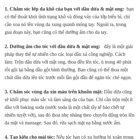
1. Chăm sóc lớp da khô của bạn với dầu dừa & mật ong:
bạn
có thể thoát khỏi tình trạng khô và đóng vảy của lớp biểu bì, chỉ
cần xoa nó lên vùng da xung quanh móng tay. Ngoài ra, trong
giai đoạn này, bạn cũng có thể dưỡng ẩm cho da tay.
2. Dưỡng ẩm cho tóc với dầu dừa & mật ong:
đây là một giải
pháp thay thế tự nhiên cho các loại dầu xả công nghiệp. Cách
làm: Trộn dầu dừa với mật ong, thoa đều lên tóc, ủ trong 40 phút
rồi gội lại bằng dầu gội bình thường. Bạn cũng có thể thoa một
chút dầu dừa lên tóc trước mỗi lần gội đầu để ngăn tóc chẻ ngọn.
3. Chăm sóc vùng da xỉn màu trên khuôn mặt:
Dầu dừa cũng
sẽ khôi phục màu sắc và làm sáng da của bạn. Chỉ cần trộn một ít
dầu với baking soda (nước soda là một chất tẩy tế bào chết tự
nhiên tuyệt vời), sau đó thoa nhẹ nhàng theo chuyển động tròn lên
da mặt và massage. Sau đó, rửa sạch mặt nạ bằng nước ấm.
4.
Tạo kiểu cho mái tóc:
Nếu tóc bạn có xu hướng bị xoăn trong