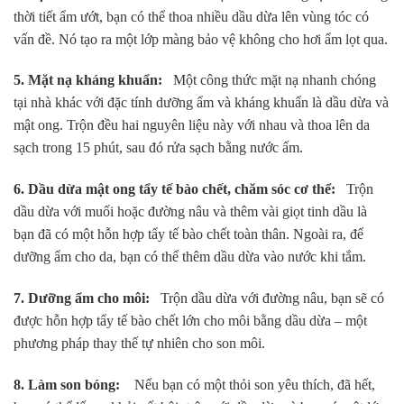
thời tiết ẩm ướt, bạn có thể thoa nhiều dầu dừa lên vùng tóc có
vấn đề. Nó tạo ra một lớp màng bảo vệ không cho hơi ẩm lọt qua.
5. Mặt nạ kháng khuẩn:
Một công thức mặt nạ nhanh chóng
tại nhà khác với đặc tính dưỡng ẩm và kháng khuẩn là dầu dừa và
mật ong. Trộn đều hai nguyên liệu này với nhau và thoa lên da
sạch trong 15 phút, sau đó rửa sạch bằng nước ấm.
6.
Dầu dừa mật ong tẩy tế bào chết, chăm sóc cơ thể:
Trộn
dầu dừa với muối hoặc đường nâu và thêm vài giọt tinh dầu là
bạn đã có một hỗn hợp tẩy tế bào chết toàn thân. Ngoài ra, để
dưỡng ẩm cho da, bạn có thể thêm dầu dừa vào nước khi tắm.
7.
Dưỡng ẩm cho môi:
Trộn dầu dừa với đường nâu, bạn sẽ có
được hỗn hợp tẩy tế bào chết lớn cho môi bằng dầu dừa – một
phương pháp thay thế tự nhiên cho son môi.
8. Làm son bóng:
Nếu bạn có một thỏi son yêu thích, đã hết,