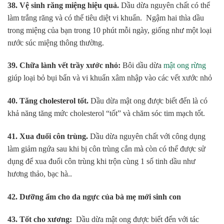
38.
Vệ sinh răng miệng hiệu quả.
Dầu dừa nguyên chất có thể
làm trắng răng và có thể tiêu diệt vi khuẩn. Ngậm hai thìa dầu
trong miệng của bạn trong 10 phút mỗi ngày, giống như một loại
nước súc miệng thông thường.
39. Chữa lành vết trầy xước nhỏ:
Bôi dầu dừa
mật ong rừng
giúp loại bỏ bụi bẩn và vi khuẩn xâm nhập vào các vết xước nhỏ
40. Tăng cholesterol tốt.
Dầu dừa mật ong được biết đến là có
khả năng tăng mức cholesterol “tốt” và chăm sóc tim mạch tốt.
41. Xua đuổi côn trùng.
Dầu dừa nguyên chất với công dụng
làm giảm ngứa sau khi bị côn trùng cắn mà còn có thể được sử
dụng để xua đuổi côn trùng khi trộn cùng 1 số tinh dầu như
hương thảo, bạc hà..
42. Dưỡng ẩm cho da ngực của bà mẹ mới sinh con
43. Tốt cho xương:
Dầu dừa mật ong được biết đến với tác