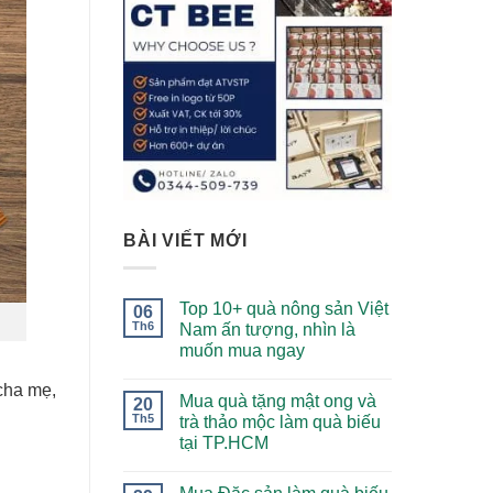
BÀI VIẾT MỚI
Top 10+ quà nông sản Việt
06
Th6
Nam ấn tượng, nhìn là
muốn mua ngay
cha mẹ,
Mua quà tặng mật ong và
20
Th5
trà thảo mộc làm quà biếu
tại TP.HCM