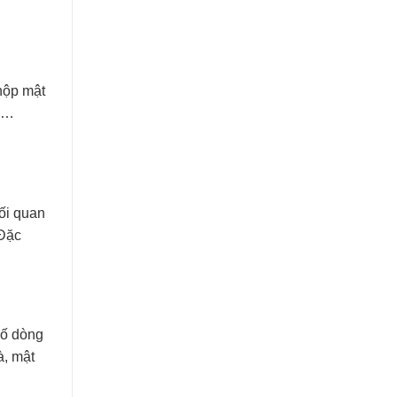
hộp mật
da…
ối quan
 Đặc
số dòng
à, mật