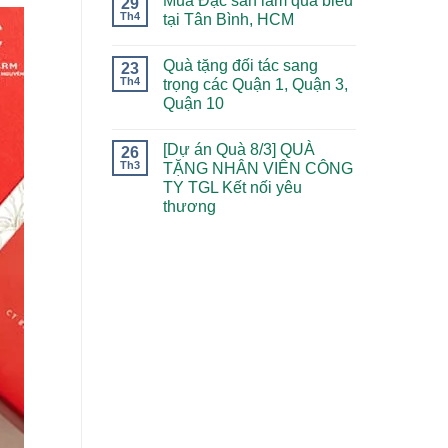
Mua Đặc sản làm quà biếu
29
Th4
tại Tân Bình, HCM
Quà tặng đối tác sang
23
Th4
trọng các Quận 1, Quận 3,
Quận 10
[Dự án Quà 8/3] QUÀ
26
Th3
TẶNG NHÂN VIÊN CÔNG
TY TGL Kết nối yêu
thương