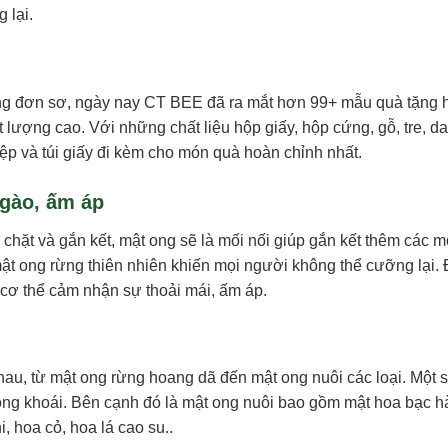
 lại.
ong đơn sơ, ngày nay CT BEE đã ra mắt hơn 99+ mẫu quà tặng 
t lượng cao. Với những chất liệu hộp giấy, hộp cứng, gỗ, tre, 
p và túi giấy đi kèm cho món quà hoàn chỉnh nhất.
ngào, ấm áp
chặt và gắn kết, mật ong sẽ là mối nối giúp gắn kết thêm các m
ật ong rừng thiên nhiên khiến mọi người không thể cưỡng lại.
cơ thể cảm nhận sự thoải mái, ấm áp.
hau, từ mật ong rừng hoang dã đến mật ong nuôi các loại. Một 
ong khoái. Bên cạnh đó là mật ong nuôi bao gồm mật hoa bạc h
, hoa cỏ, hoa lá cao su..