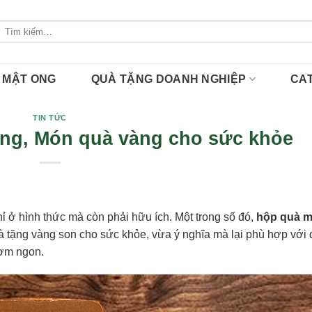
Tìm
kiếm:
MẬT ONG
QUÀ TẶNG DOANH NGHIỆP
CA
TIN TỨC
ng, Món quà vàng cho sức khỏe
 ở hình thức mà còn phải hữu ích. Một trong số đó,
hộp quà m
 tặng vàng son cho sức khỏe, vừa ý nghĩa mà lại phù hợp với 
hơm ngon.