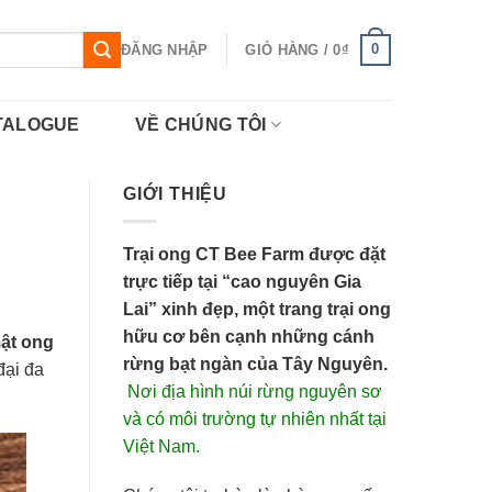
0
ĐĂNG NHẬP
GIỎ HÀNG /
0
₫
TALOGUE
VỀ CHÚNG TÔI
GIỚI THIỆU
Trại ong CT Bee Farm được đặt
trực tiếp tại “cao nguyên Gia
Lai” xinh đẹp, một trang trại ong
hữu cơ bên cạnh những cánh
ật ong
rừng bạt ngàn của Tây Nguyên.
đại đa
Nơi địa hình núi rừng nguyên sơ
và có môi trường tự nhiên nhất tại
Việt Nam.