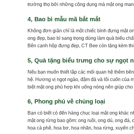
trường thọ bởi những công dụng mà mật ong mang
4, Bao bì mẫu mã bắt mắt
Không đơn giản chỉ là một chiếc bình đựng mật 
ong đẹp, bao bì sang trọng dùng làm quà biếu chấ
Bên cạnh hộp đựng đẹp, CT Bee còn tặng kèm thiệ
5, Quà tặng biểu trưng cho sự ngọt 
Nếu bạn muốn thiết lập các mối quan hệ thêm bền 
hệ. Hương vị ngọt ngào, đậm đà và lôi cuốn của m
biệt mật ong phù hợp khi uống nóng nên giúp cho 
6, Phong phú về chủng loại
Bạn có biết có đến hàng chục loại mật ong khác n
mật ong rừng bao gồm: ong ruồi, ong dú, ong đá, 
hoa cà phê, hoa bơ, hoa nhãn, hoa rừng, xuyến chi