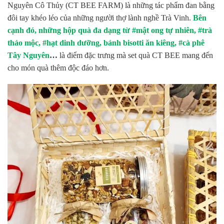
Nguyên Cô Thủy (CT BEE FARM) là những tác phẩm đan bằng
đôi tay khéo léo của những người thợ lành nghề Trà Vinh.
Bên
cạnh đó, những hộp quà đa dạng từ
#mật ong tự nhiên, #trà
thảo mộc, #hạt dinh dưỡng, bánh bisotti ăn kiêng, #cà phê
Tây Nguyên
…
là điểm đặc trưng mà set quà CT BEE mang đến
cho món quà thêm độc đáo hơn.