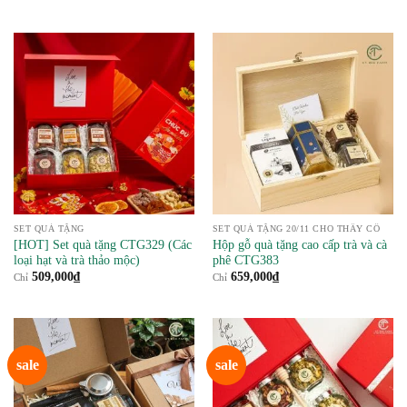
gốc
hiện
là:
tại
589,000₫.
là:
554,000₫.
SET QUÀ TẶNG
SET QUÀ TẶNG 20/11 CHO THẦY CÔ
[HOT] Set quà tặng CTG329 (Các
Hộp gỗ quà tặng cao cấp trà và cà
loại hạt và trà thảo mộc)
phê CTG383
509,000
₫
659,000
₫
Chỉ
Chỉ
sale
sale