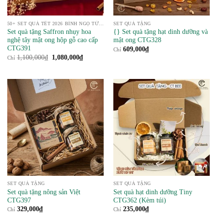
50+ SET QUÀ TẾT 2026 BÍNH NGỌ TỪ NÔNG SẢN
SET QUÀ TẶNG
Set quà tặng Saffron nhụy hoa
{} Set quà tặng hạt dinh dưỡng và
nghệ tây mật ong hộp gỗ cao cấp
mật ong CTG328
CTG391
609,000
₫
Chỉ
Giá
Giá
1,100,000
₫
1,080,000
₫
Chỉ
gốc
hiện
là:
tại
1,100,000₫.
là:
1,080,000₫.
SET QUÀ TẶNG
SET QUÀ TẶNG
Set quà tặng nông sản Việt
Set quà hạt dinh dưỡng Tiny
CTG397
CTG362 (Kèm túi)
329,000
₫
235,000
₫
Chỉ
Chỉ