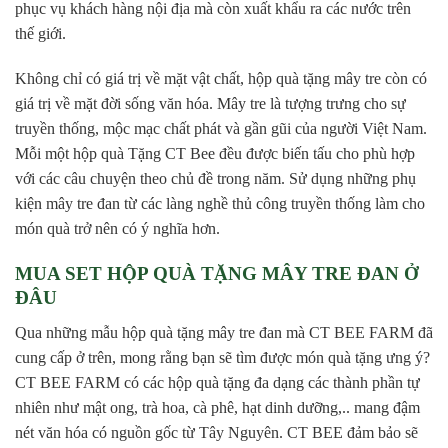
phục vụ khách hàng nội địa mà còn xuất khẩu ra các nước trên
thế giới.
Không chỉ có giá trị về mặt vật chất, hộp quà tặng mây tre còn có
giá trị về mặt đời sống văn hóa. Mây tre là tượng trưng cho sự
truyền thống, mộc mạc chất phát và gần gũi của người Việt Nam.
Mỗi một hộp quà Tặng CT Bee đều được biến tấu cho phù hợp
với các câu chuyện theo chủ đề trong năm. Sử dụng những phụ
kiện mây tre đan từ các làng nghề thủ công truyền thống làm cho
món quà trở nên có ý nghĩa hơn.
MUA SET HỘP QUÀ TẶNG MÂY TRE ĐAN Ở
ĐÂU
Qua những mẫu hộp quà tặng mây tre đan mà CT BEE FARM đã
cung cấp ở trên, mong rằng bạn sẽ tìm được món quà tặng ưng ý?
CT BEE FARM có các hộp quà tặng đa dạng các thành phần tự
nhiên như mật ong, trà hoa, cà phê, hạt dinh dưỡng,.. mang đậm
nét văn hóa có nguồn gốc từ Tây Nguyên. CT BEE đảm bảo sẽ