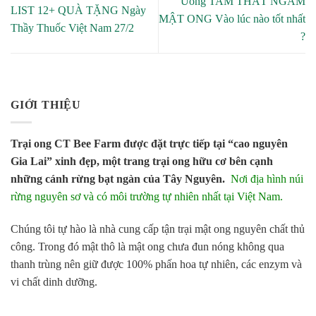
Uống TAM THẤT NGÂM
LIST 12+ QUÀ TẶNG Ngày
MẬT ONG Vào lúc nào tốt nhất
Thầy Thuốc Việt Nam 27/2
?
GIỚI THIỆU
Trại ong CT Bee Farm được đặt trực tiếp tại “cao nguyên
Gia Lai” xinh đẹp, một trang trại ong hữu cơ bên cạnh
những cánh rừng bạt ngàn của Tây Nguyên.
Nơi địa hình núi
rừng nguyên sơ và có môi trường tự nhiên nhất tại Việt Nam.
Chúng tôi tự hào là nhà cung cấp tận trại mật ong nguyên chất thủ
công. Trong đó mật thô là mật ong chưa đun nóng không qua
thanh trùng nên giữ được 100% phấn hoa tự nhiên, các enzym và
vi chất dinh dưỡng.