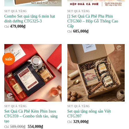
SET QUÀ TẶNG
SET QUÀ TẶNG
Combo Set quà tặng 6 món hạt
[] Set Quà Cà Phê Pha Phin
dinh dưỡng CTG325-3
CTG360 – Hộp Gỗ Thông Cao
Cấp
479,000
₫
Chỉ
685,000
₫
Chỉ
sale
SET QUÀ TẶNG
SET QUÀ TẶNG
Set Quà Cà Phê Kèm Phin Inox
Set quà tặng nông sản Việt
CTG359 – Combo tỉnh táo, sáng
CTG397
tạo
329,000
₫
Chỉ
Giá
Giá
589,000
₫
554,000
₫
Chỉ