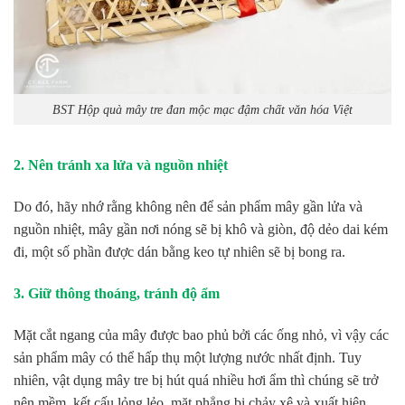
BST Hộp quà mây tre đan mộc mạc đậm chất văn hóa Việt
2. Nên tránh xa lửa và nguồn nhiệt
Do đó, hãy nhớ rằng không nên để sản phẩm mây gần lửa và
nguồn nhiệt, mây gần nơi nóng sẽ bị khô và giòn, độ dẻo dai kém
đi, một số phần được dán bằng keo tự nhiên sẽ bị bong ra.
3. Giữ thông thoáng, tránh độ ẩm
Mặt cắt ngang của mây được bao phủ bởi các ống nhỏ, vì vậy các
sản phẩm mây có thể hấp thụ một lượng nước nhất định. Tuy
nhiên, vật dụng mây tre bị hút quá nhiều hơi ẩm thì chúng sẽ trở
nên mềm, kết cấu lỏng lẻo, mặt phẳng bị chảy xệ và xuất hiện