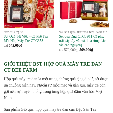
SET QUÀ TẶNG
50+ SET QUÀ TẾT 2026 BÍNH NGỌ TỪ NÔNG SẢN
Set Quà Tết Việt – Cà Phê Trà
Set quà tặng CTG390 [ Cà phê,
Mật Hộp Mây Tre CTG358
trái cây sấy và mật hoa rừng đặc
sản cao nguyên]
545,000
₫
Chỉ
Giá
Giá
579,000
₫
569,000
₫
Chỉ
gốc
hiện
là:
tại
579,000₫.
là:
569,000₫.
GIỚI THIỆU BST HỘP QUÀ MÂY TRE ĐAN
CT BEE FARM
Hộp quà mây tre đan là một trong những quà tặng dịp lễ, tết được
ưa chuộng hiện nay. Ngoài sự mộc mạc và gần gũi, mây tre còn
gợi nên sự truyền thống trong từng hộp quà đậm văn hóa Việt
Nam.
Sản phẩm Giỏ quà, hộp quà mây tre đan của Đặc Sản Tây