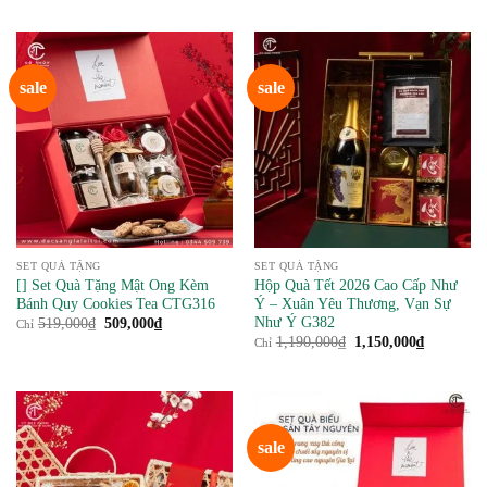
sale
sale
SET QUÀ TẶNG
SET QUÀ TẶNG
[] Set Quà Tặng Mật Ong Kèm
Hộp Quà Tết 2026 Cao Cấp Như
Bánh Quy Cookies Tea CTG316
Ý – Xuân Yêu Thương, Vạn Sự
Như Ý G382
Giá
Giá
519,000
₫
509,000
₫
Chỉ
gốc
hiện
Giá
Giá
1,190,000
₫
1,150,000
₫
Chỉ
là:
tại
gốc
hiện
519,000₫.
là:
là:
tại
509,000₫.
1,190,000₫.
là:
1,150,000
sale