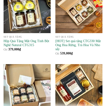
SET QUÀ TẶNG
SET QUÀ TẶNG
Hộp Quà Tặng Mật Ong Tinh Bột
[HOT] Set quà tặng CTG330 Mật
Nghệ Natural CTG315
Ong Hoa Rừng, Trà Hoa Và Nho
sấy
379,000
₫
Chỉ
539,000
₫
Chỉ