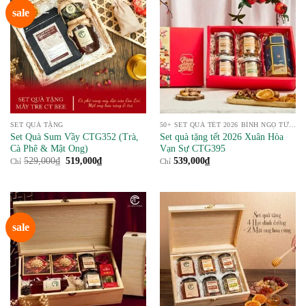
sale
SET QUÀ TẶNG
50+ SET QUÀ TẾT 2026 BÍNH NGỌ TỪ NÔNG SẢN
Set Quà Sum Vầy CTG352 (Trà,
Set quà tặng tết 2026 Xuân Hòa
Cà Phê & Mật Ong)
Vạn Sự CTG395
Giá
Giá
529,000
₫
519,000
₫
539,000
₫
Chỉ
Chỉ
gốc
hiện
là:
tại
529,000₫.
là:
519,000₫.
sale