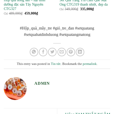
Hộp quà nông sản – hạt dinh
Set Quà Tặng Trà Cam Quế Mật
dưỡng đặc sản Tây Nguyên
Ong CTG319 thanh nhiệt, đẹp da
CTG327
Giá
Giá
349,000
₫
335,000
₫
Chỉ
gốc
hiện
Giá
Giá
489,000
₫
459,000
₫
Chỉ
là:
tại
gốc
hiện
349,000₫.
là:
là:
tại
335,000₫.
489,000₫.
là:
459,000₫.
#Hộp_quà_mây_tre #giỏ_tre_đan #setquatang
#setquahatdinhduong #setquatangmatong
This entry was posted in
Tin tức
. Bookmark the
permalink
.
ADMIN