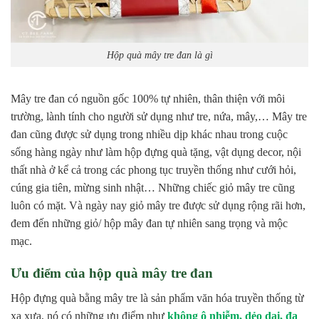
Hộp quà mây tre đan là gì
Mây tre đan có nguồn gốc 100% tự nhiên, thân thiện với môi
trường, lành tính cho người sử dụng như tre, nứa, mây,… Mây tre
đan cũng được sử dụng trong nhiều dịp khác nhau trong cuộc
sống hàng ngày như làm hộp đựng quà tặng, vật dụng decor, nội
thất nhà ở kể cả trong các phong tục truyền thống như cưới hỏi,
cúng gia tiên, mừng sinh nhật… Những chiếc giỏ mây tre cũng
luôn có mặt. Và ngày nay giỏ mây tre được sử dụng rộng rãi hơn,
đem đến những giỏ/ hộp mây đan tự nhiên sang trọng và mộc
mạc.
Ưu điểm của hộp quà mây tre đan
Hộp đựng quà bằng mây tre là sản phẩm văn hóa truyền thống từ
xa xưa, nó có những ưu điểm như
không ô nhiễm, dẻo dai, đa