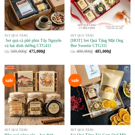
SET QUÀ TẶNG
SET QUÀ TẶNG
.Set quà cà phê phin Tây Nguyên
[HOT] Set Quà Tặng Mật Ong
và hạt dinh dưỡng CTG411
Bee Sweetie CTG311
Giá
Giá
Giá
Giá
509,000
₫
475,000
₫
499,900
₫
485,000
₫
Chỉ
Chỉ
gốc
hiện
gốc
hiện
là:
tại
là:
tại
509,000₫.
là:
499,900₫.
là:
475,000₫.
485,000₫.
sale
sale
SET QUÀ TẶNG
SET QUÀ TẶNG