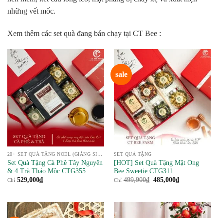
những vết mốc.
Xem thêm các set quà đang bán chạy tại CT Bee :
sale
20+ SET QUÀ TẶNG NOEL (GIÁNG SINH) 2024 Ý NGHĨA
SET QUÀ TẶNG
Set Quà Tặng Cà Phê Tây Nguyên
[HOT] Set Quà Tặng Mật Ong
& 4 Trà Thảo Mộc CTG355
Bee Sweetie CTG311
Giá
Giá
529,000
₫
499,900
₫
485,000
₫
Chỉ
Chỉ
gốc
hiện
là:
tại
499,900₫.
là:
485,000₫.