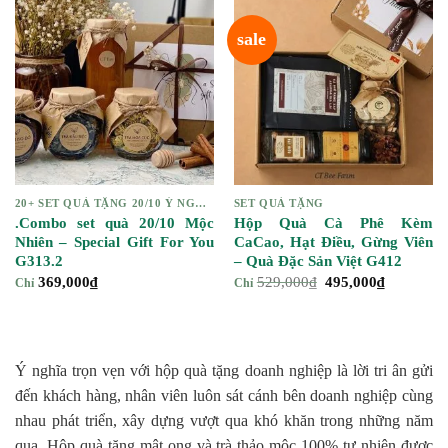
sale
20+ SET QUÀ TẶNG 20/10 Ý NGHĨA CHO PHÁI NỮ
SET QUÀ TẶNG
.Combo set quà 20/10 Mộc
Hộp Quà Cà Phê Kèm
Nhiên – Special Gift For You
CaCao, Hạt Điều, Gừng Viên
G313.2
– Quà Đặc Sản Việt G412
Giá
Giá
369,000
₫
529,000
₫
495,000
₫
Chỉ
Chỉ
gốc
hiện
là:
tại
529,000₫.
là:
495,000₫
Ý nghĩa trọn vẹn với hộp quà tặng doanh nghiệp là lời tri ân gửi
đến khách hàng, nhân viên luôn sát cánh bên doanh nghiệp cùng
nhau phát triển, xây dựng vượt qua khó khăn trong những năm
qua. Hộp quà tặng mật ong và trà thảo mộc 100% tự nhiên được