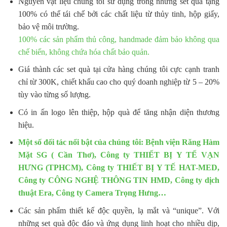
Nguyên vật liệu chúng tôi sử dụng trong những set quà tặng
100% có thể tái chế bởi các chất liệu từ thủy tinh, hộp giấy,
bảo vệ môi trường.
100% các sản phẩm thủ công, handmade đảm bảo không qua
chế biến, không chứa hóa chất bảo quản.
Giá thành các set quà tại cửa hàng chúng tôi cực cạnh tranh
chỉ từ 300K, chiết khấu cao cho quý doanh nghiệp từ 5 – 20%
tùy vào từng số lượng.
Có in ấn logo lên thiệp, hộp quà để tăng nhận diện thương
hiệu.
Một số đối tác nổi bật của chúng tôi: Bệnh viện Răng Hàm
Mặt SG ( Cần Thơ), Công ty THIẾT BỊ Y TẾ VẠN
HƯNG (TPHCM), Công ty THIẾT BỊ Y TẾ HAT-MED,
Công ty CÔNG NGHỆ THÔNG TIN HMD, Công ty dịch
thuật Era, Công ty Camera Trọng Hưng…
Các sản phẩm thiết kế độc quyền, lạ mắt và “unique”. Với
những set quà độc đáo và ứng dụng linh hoạt cho nhiều dịp,