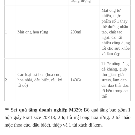
trọng lượng
Mật ong tự
nhiên, thực
phẩm số 1 thay
thế đường nhân
1
Mật ong hoa rừng
200ml
tạo, chất tạo
ngọt. Có rất
nhiều công dụng
tốt cho sức khỏe
và làm đẹp
Thức uống tăng
đề kháng, giúp
Các loại trà hoa (hoa cúc,
thư giãn, giảm
2
hoa nhài, đậu biếc, câu kỷ
140Gr
stress, làm đẹp
tử đỏ)
da, đào thải độc
tố bên trong cơ
thể
** Set quà tặng doanh nghiệp M329:
Bộ quà tặng bao gồm 1
hộp giấy kraft size 20×18, 2 lọ trà mật ong hoa rừng, 2 trà thảo
mộc (hoa cúc, đậu biếc), thiệp và 1 túi xách đi kèm.