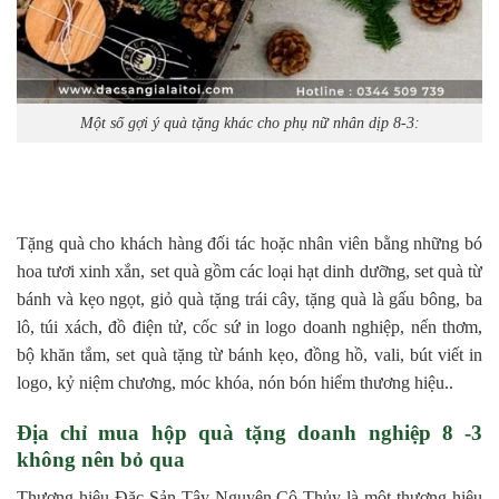
Một số gợi ý quà tặng khác cho phụ nữ nhân dịp 8-3:
Tặng quà cho khách hàng đối tác hoặc nhân viên bằng những bó
hoa tươi xinh xắn, set quà gồm các loại hạt dinh dưỡng, set quà từ
bánh và kẹo ngọt, giỏ quà tặng trái cây, tặng quà là gấu bông, ba
lô, túi xách, đồ điện tử, cốc sứ in logo doanh nghiệp, nến thơm,
bộ khăn tắm, set quà tặng từ bánh kẹo, đồng hồ, vali, bút viết in
logo, kỷ niệm chương, móc khóa, nón bón hiểm thương hiệu..
Địa chỉ mua hộp quà tặng doanh nghiệp 8 -3
không nên bỏ qua
Thương hiệu Đặc Sản Tây Nguyên Cô Thủy là một thương hiệu