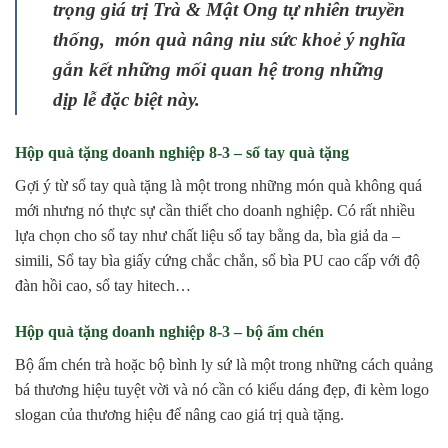
trọng giá trị Trà & Mật Ong tự nhiên truyền
thống, món quà nâng niu sức khoẻ ý nghĩa
gắn kết những mối quan hệ trong những
dịp lễ đặc biệt này.
Hộp quà tặng doanh nghiệp 8-3 – sổ tay quà tặng
Gợi ý từ sổ tay quà tặng là một trong những món quà không quá
mới nhưng nó thực sự cần thiết cho doanh nghiệp. Có rất nhiều
lựa chọn cho sổ tay như chất liệu sổ tay bằng da, bìa giả da –
simili, Sổ tay bìa giấy cứng chắc chắn, sổ bìa PU cao cấp với độ
đàn hồi cao, sổ tay hitech…
Hộp quà tặng doanh nghiệp 8-3 – bộ ấm chén
Bộ ấm chén trà hoặc bộ bình ly sứ là một trong những cách quảng
bá thương hiệu tuyệt vời và nó cần có kiểu dáng đẹp, đi kèm logo
slogan của thương hiệu để nâng cao giá trị quà tặng.