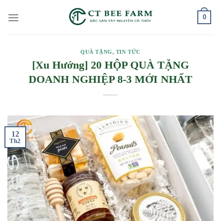
Skip
0
to
content
QUÀ TẶNG
,
TIN TỨC
[Xu Hướng] 20 HỘP QUÀ TẶNG
DOANH NGHIỆP 8-3 MỚI NHẤT
12
Th2