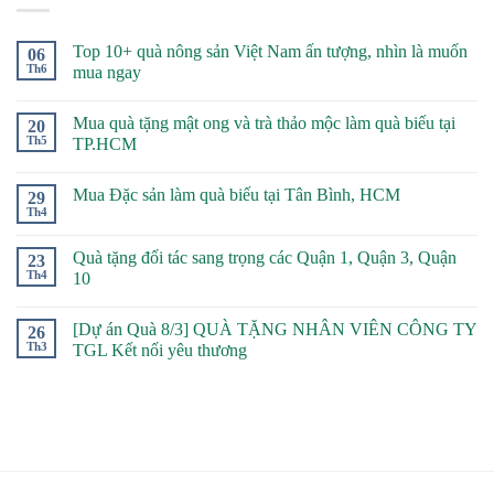
Top 10+ quà nông sản Việt Nam ấn tượng, nhìn là muốn
06
Th6
mua ngay
Mua quà tặng mật ong và trà thảo mộc làm quà biếu tại
20
Th5
TP.HCM
Mua Đặc sản làm quà biếu tại Tân Bình, HCM
29
Th4
Quà tặng đối tác sang trọng các Quận 1, Quận 3, Quận
23
Th4
10
[Dự án Quà 8/3] QUÀ TẶNG NHÂN VIÊN CÔNG TY
26
Th3
TGL Kết nối yêu thương