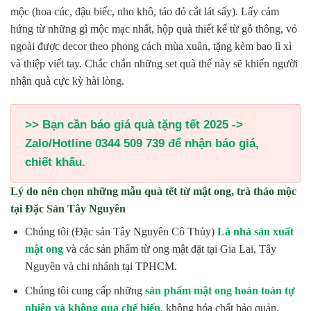
mộc (hoa cúc, đậu biếc, nho khô, táo đỏ cắt lát sấy). Lấy cảm
hứng từ những gì mộc mạc nhất, hộp quà thiết kế từ gỗ thông, vỏ
ngoài được decor theo phong cách mùa xuân, tặng kèm bao lì xì
và thiệp viết tay. Chắc chắn những set quà thế này sẽ khiến người
nhận quà cực kỳ hài lòng.
>> Bạn cần báo giá quà tặng tết 2025 ->
Zalo/Hotline 0344 509 739 để nhận báo giá,
chiết khấu.
Lý do nên chọn những mẫu quà tết từ mật ong, trà thảo mộc
tại Đặc Sản Tây Nguyên
Chúng tôi (Đặc sản Tây Nguyên Cô Thủy)
Là nhà sản xuất
mật ong
và các sản phẩm từ ong mật đặt tại Gia Lai, Tây
Nguyên và chi nhánh tại TPHCM.
Chúng tôi cung cấp những
sản phẩm mật ong hoàn toàn tự
nhiên và không qua chế biến
, không hóa chất bảo quản.