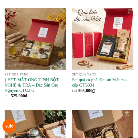
là:
tại
529,000₫.
là:
495,000₫.
SET QUÀ TẶNG
SET QUÀ TẶNG
{ SET MẬT ONG TINH BỘT
Set quà cà phê đặc sản Việt cao
NGHỆ & TRÀ – Đặc Sản Cao
cấp CTG334
Nguyên CTG372
595,000
₫
Chỉ
525,000
₫
Chỉ
sale