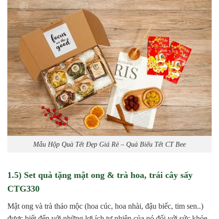
Mẫu Hộp Quà Tết Đẹp Giá Rẻ – Quà Biếu Tết CT Bee
1.5) Set quà tặng mật ong & trà hoa, trái cây sấy
CTG330
Mật ong và trà thảo mộc (hoa cúc, hoa nhài, đậu biếc, tim sen..)
được biết đến với những lợi ích tự nhiên của nó đối với sức khỏe