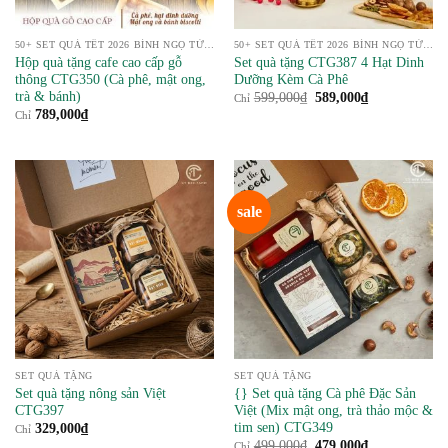
50+ SET QUÀ TẾT 2026 BÍNH NGỌ TỪ NÔNG SẢN
50+ SET QUÀ TẾT 2026 BÍNH NGỌ TỪ NÔNG SẢN
Hộp quà tặng cafe cao cấp gỗ
Set quà tặng CTG387 4 Hạt Dinh
thông CTG350 (Cà phê, mật ong,
Dưỡng Kèm Cà Phê
trà & bánh)
Giá
Giá
599,000
₫
589,000
₫
Chỉ
gốc
hiện
789,000
₫
Chỉ
là:
tại
599,000₫.
là:
589,000₫.
sale
SET QUÀ TẶNG
SET QUÀ TẶNG
Set quà tặng nông sản Việt
{} Set quà tặng Cà phê Đặc Sản
CTG397
Việt (Mix mật ong, trà thảo mộc &
tim sen) CTG349
329,000
₫
Chỉ
Giá
Giá
499,000
₫
479,000
₫
Chỉ