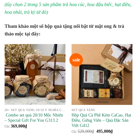
(tùy chọn 2 trong 5 sản phẩm trà hoa cúc, hoa đậu biếc, hạt điều,
hoa nhài, trà kỷ tử đỏ)
Tham khảo một số hộp quà tặng nổi bật từ mật ong & trà
thảo mộc tại đây:
sale
20+ SET QUÀ TẶNG 20/10 Ý NGHĨA CHO PHÁI NỮ
SET QUÀ TẶNG
.Combo set quà 20/10 Mộc Nhiên
Hộp Quà Cà Phê Kèm CaCao, Hạt
– Special Gift For You G313.2
Điều, Gừng Viên – Quà Đặc Sản
Việt G412
369,000
₫
Chỉ
Giá
Giá
529,000
₫
495,000
₫
Chỉ
gốc
hiện