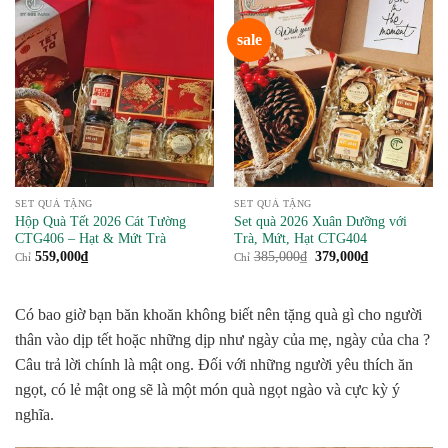
sale
SET QUÀ TẶNG
SET QUÀ TẶNG
Hộp Quà Tết 2026 Cát Tường
Set quà 2026 Xuân Dưỡng với
CTG406 – Hạt & Mứt Trà
Trà, Mứt, Hạt CTG404
Giá
Giá
559,000
₫
385,000
₫
379,000
₫
Chỉ
Chỉ
gốc
hiện
là:
tại
385,000₫.
là:
379,000₫.
Có bao giờ bạn băn khoăn không biết nên tặng quà gì cho người
thân vào dịp tết hoặc những dịp như ngày của mẹ, ngày của cha ?
Câu trả lời chính là mật ong. Đối với những người yêu thích ăn
ngọt, có lẻ mật ong sẽ là một món quà ngọt ngào và cực kỳ ý
nghĩa.