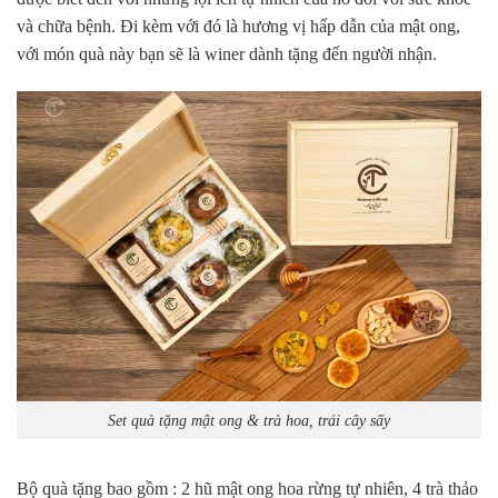
và chữa bệnh. Đi kèm với đó là hương vị hấp dẫn của mật ong,
với món quà này bạn sẽ là winer dành tặng đến người nhận.
Set quà tặng mật ong & trà hoa, trái cây sấy
Bộ quà tặng bao gồm : 2 hũ mật ong hoa rừng tự nhiên, 4 trà thảo