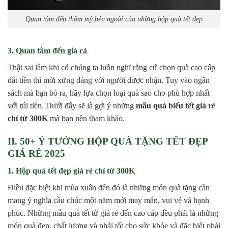
Quan tâm đến thẩm mỹ bên ngoài của những hộp quà tết đẹp
3. Quan tâm đến giá cả
Thật sai lầm khi có chúng ta luôn nghĩ rằng cứ chọn quà cao cấp
đắt tiền thì mới xứng đáng với người được nhận. Tuy vào ngân
sách mà bạn bỏ ra, hãy lựa chọn loại quà sao cho phù hợp nhất
với túi tiền. Dưới đây sẽ là gợi ý những
mẫu quà biếu tết giá rẻ
chỉ từ 300K
mà bạn nên tham khảo.
II. 50+ Ý TƯỞNG HỘP QUÀ TẶNG TẾT ĐẸP
GIÁ RẺ 2025
1. Hộp quà tết đẹp giá rẻ chỉ từ 300K
Điều đặc biệt khi mùa xuân đến đó là những món quà tặng cần
mang ý nghĩa cầu chúc một năm mới may mắn, vui vẻ và hạnh
phúc. Những mẫu quà tết từ giá rẻ đến cao cấp đều phải là những
món quà đẹp, chất lượng và phải tốt cho sức khỏe và đặc biệt phải