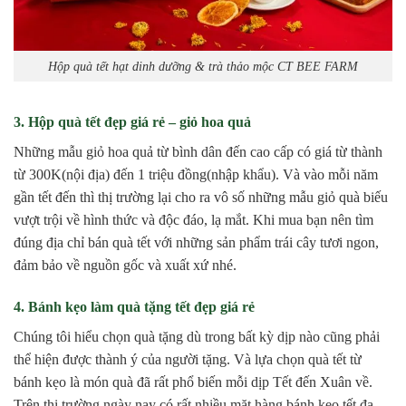
Hộp quà tết hạt dinh dưỡng & trà thảo mộc CT BEE FARM
3. Hộp quà tết đẹp giá rẻ – giỏ hoa quả
Những mẫu giỏ hoa quả từ bình dân đến cao cấp có giá từ thành
từ 300K(nội địa) đến 1 triệu đồng(nhập khẩu). Và vào mỗi năm
gần tết đến thì thị trường lại cho ra vô số những mẫu giỏ quà biếu
vượt trội về hình thức và độc đáo, lạ mắt. Khi mua bạn nên tìm
đúng địa chỉ bán quà tết với những sản phẩm trái cây tươi ngon,
đảm bảo về nguồn gốc và xuất xứ nhé.
4. Bánh kẹo làm quà tặng tết đẹp giá rẻ
Chúng tôi hiểu chọn quà tặng dù trong bất kỳ dịp nào cũng phải
thể hiện được thành ý của người tặng. Và lựa chọn quà tết từ
bánh kẹo là món quà đã rất phổ biến mỗi dịp Tết đến Xuân về.
Trên thị trường ngày nay có rất nhiều mặt hàng bánh kẹo tết đa