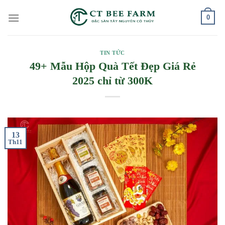
Skip
0
to
content
TIN TỨC
49+ Mẫu Hộp Quà Tết Đẹp Giá Rẻ
2025 chỉ từ 300K
13
Th11