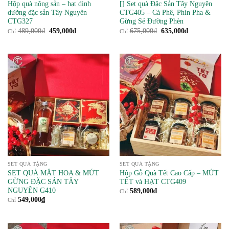
Hộp quà nông sản – hạt dinh
[] Set quà Đặc Sản Tây Nguyên
dưỡng đặc sản Tây Nguyên
CTG405 – Cà Phê, Phin Pha &
CTG327
Gừng Sẻ Đường Phèn
Giá
Giá
Giá
Giá
489,000
₫
459,000
₫
675,000
₫
635,000
₫
Chỉ
Chỉ
gốc
hiện
gốc
hiện
là:
tại
là:
tại
489,000₫.
là:
675,000₫.
là:
459,000₫.
635,000₫.
SET QUÀ TẶNG
SET QUÀ TẶNG
SET QUÀ MẬT HOA & MỨT
Hộp Gỗ Quà Tết Cao Cấp – MỨT
GỪNG ĐẶC SẢN TÂY
TẾT và HẠT CTG409
NGUYÊN G410
589,000
₫
Chỉ
549,000
₫
Chỉ