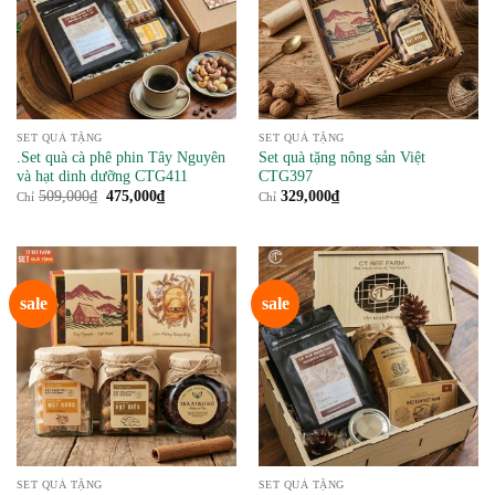
SET QUÀ TẶNG
SET QUÀ TẶNG
.Set quà cà phê phin Tây Nguyên
Set quà tặng nông sản Việt
và hạt dinh dưỡng CTG411
CTG397
Giá
Giá
509,000
₫
475,000
₫
329,000
₫
Chỉ
Chỉ
gốc
hiện
là:
tại
509,000₫.
là:
475,000₫.
sale
sale
SET QUÀ TẶNG
SET QUÀ TẶNG