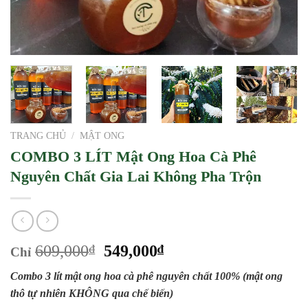
TRANG CHỦ
/
MẬT ONG
COMBO 3 LÍT Mật Ong Hoa Cà Phê
Nguyên Chất Gia Lai Không Pha Trộn
Giá
Giá
609,000
₫
549,000
₫
Chỉ
gốc
hiện
Combo 3 lít mật ong hoa cà phê nguyên chất 100% (mật ong
là:
tại
thô tự nhiên KHÔNG qua chế biến)
609,000₫.
là: