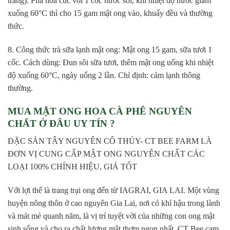
trắng): Pha hoa cúc với 1 cốc nước sôi, khi nhiệt độ nước giảm
xuống 60°C thì cho 15 gam mật ong vào, khuấy đều và thường
thức.
8. Công thức trà sữa lạnh mật ong: Mật ong 15 gam, sữa tươi 1
cốc. Cách dùng: Đun sôi sữa tươi, thêm mật ong uống khi nhiệt
độ xuống 60°C, ngày uống 2 lần. Chỉ định: cảm lạnh thông
thường.
MUA MẬT ONG HOA CÀ PHÊ NGUYÊN
CHẤT Ở ĐÂU UY TÍN ?
ĐẶC SẢN TÂY NGUYÊN CÔ THỦY- CT BEE FARM LÀ
ĐƠN VỊ CUNG CẤP MẬT ONG NGUYÊN CHẤT CÁC
LOẠI 100% CHÍNH HIỆU, GIÁ TỐT
Với lợi thế là trang trại ong đến từ IAGRAI, GIA LAI. Một vùng
huyện nông thôn ở cao nguyên Gia Lai, nơi có khí hậu trong lành
và mát mẻ quanh năm, là vị trí tuyệt vời của những con ong mật
sinh sống và cho ra chất lượng mật thơm ngon nhất. CT Bee cam