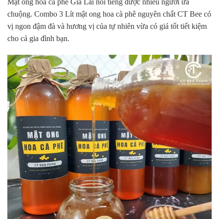
Mật ong hoa cà phê Gia Lai nổi tiếng được nhiều người ưa
chuộng. Combo 3 Lít mật ong hoa cà phê nguyên chất CT Bee có
vị ngon đậm đà và hương vị của tự nhiên vừa có giá tốt tiết kiệm
cho cả gia đình bạn.