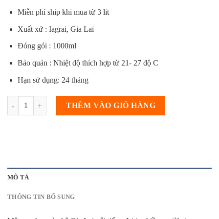
549,000₫.
Miễn phí ship khi mua từ 3 lit
Xuất xứ : Iagrai, Gia Lai
Đóng gói : 1000ml
Bảo quản : Nhiệt độ thích hợp từ 21- 27 độ C
Hạn sử dụng: 24 tháng
COMBO 3 LÍT Mật Ong Hoa Cà Phê Nguyên Chất Gia Lai Không Pha 
THÊM VÀO GIỎ HÀNG
MÔ TẢ
THÔNG TIN BỔ SUNG