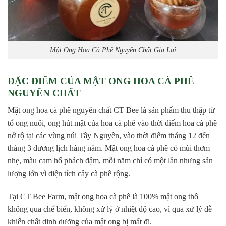
Mật Ong Hoa Cà Phê Nguyên Chất Gia Lai
ĐẶC ĐIỂM CỦA MẬT ONG HOA CÀ PHÊ
NGUYÊN CHẤT
Mật ong hoa cà phê nguyên chất CT Bee là sản phẩm thu thập từ
tổ ong nuôi, ong hút mật của hoa cà phê vào thời điểm hoa cà phê
nở rộ tại các vùng núi Tây Nguyên, vào thời điểm tháng 12 đến
tháng 3 dương lịch hàng năm. Mật ong hoa cà phê có mùi thơm
nhẹ, màu cam hổ phách đậm, mỗi năm chỉ có một lần nhưng sản
lượng lớn vì diện tích cây cà phê rộng.
Tại CT Bee Farm, mật ong hoa cà phê là 100% mật ong thô
không qua chế biến, không xử lý ở nhiệt độ cao, vì qua xử lý dễ
khiến chất dinh dưỡng của mật ong bị mất đi.