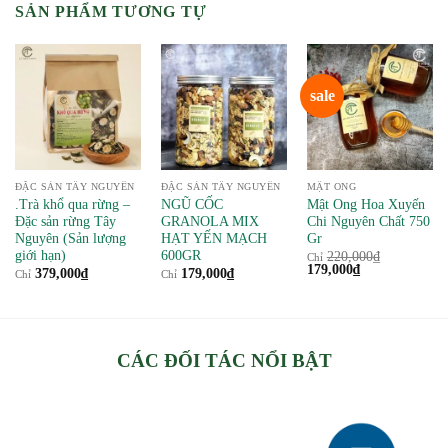
SẢN PHẨM TƯƠNG TỰ
sale
ĐẶC SẢN TÂY NGUYÊN
ĐẶC SẢN TÂY NGUYÊN
MẬT ONG
.Trà khổ qua rừng –
NGŨ CỐC
Mật Ong Hoa Xuyến
Đặc sản rừng Tây
GRANOLA MIX
Chi Nguyên Chất 750
Nguyên (Sản lượng
HẠT YẾN MẠCH
Gr
giới hạn)
600GR
220,000
₫
Chỉ
Giá
Giá
179,000
₫
379,000
₫
179,000
₫
Chỉ
Chỉ
gốc
hiện
là:
tại
220,000₫.
là:
179,000₫.
CÁC ĐỐI TÁC NỔI BẬT