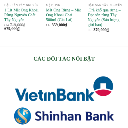
ĐẶC SẢN TÂY NGUYÊN
MẬT ONG
ĐẶC SẢN TÂY NGUYÊN
1 Lít Mật Ong Khoái
Mật Ong Rừng – Mật
.Trà khổ qua rừng –
Rừng Nguyên Chất
Ong Khoái Chai
Đặc sản rừng Tây
Tây Nguyên
500ml (Gia Lai)
Nguyên (Sản lượng
giới hạn)
719,000
₫
359,000
₫
Chỉ
Chỉ
Giá
Giá
679,000
₫
379,000
₫
Chỉ
gốc
hiện
là:
tại
719,000₫.
là:
679,000₫.
CÁC ĐỐI TÁC NỔI BẬT