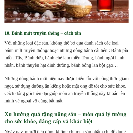
10. Bánh mứt truyền thống – cách tân
Với những loại đặc sản, không thể bỏ qua danh sách các loại
bánh mứt truyền thống/ hoặc những dòng bánh cải tiến : Bánh pía
miền Tây, Bánh dừa, bánh chè lam miền Trung, bánh ngói hạnh
nhân, bánh thuyền hạt dinh dưỡng, bánh bông lan bột gạo…
Những dòng bánh mới hiện nay được biến tấu với công thức giảm
ngọt, sử dụng đường ăn kiêng hoặc mật ong để tốt cho sức khỏe.
Cách đóng gói hiện đại giúp món ăn truyền thống này khoác lên
mình vẻ ngoài vô cùng bắt mắt.
Xu hướng quà tặng nông sản – món quà lý tưởng
cho sức khỏe, đẳng cấp và khác biệt
Ngày nay, người tiêu dùng không chỉ mua sản phẩm chỉ để dùng,