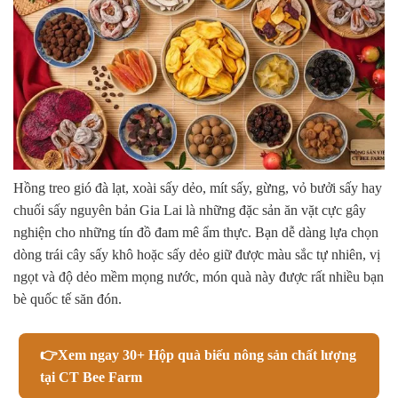
Hồng treo gió đà lạt, xoài sấy dẻo, mít sấy, gừng, vỏ bưởi sấy hay
chuối sấy nguyên bản Gia Lai là những đặc sản ăn vặt cực gây
nghiện cho những tín đồ đam mê ẩm thực. Bạn dễ dàng lựa chọn
dòng trái cây sấy khô hoặc sấy dẻo giữ được màu sắc tự nhiên, vị
ngọt và độ dẻo mềm mọng nước, món quà này được rất nhiều bạn
bè quốc tế săn đón.
👉Xem ngay 30+ Hộp quà biếu nông sản chất lượng
tại CT Bee Farm