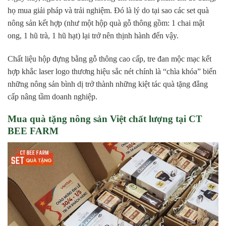
họ mua giải pháp và trải nghiệm. Đó là lý do tại sao các set quà
nông sản kết hợp (như một hộp quà gỗ thông gồm: 1 chai mật
ong, 1 hũ trà, 1 hũ hạt) lại trở nên thịnh hành đến vậy.
Chất liệu hộp đựng bằng gỗ thông cao cấp, tre đan mộc mạc kết
hợp khắc laser logo thương hiệu sắc nét chính là “chìa khóa” biến
những nông sản bình dị trở thành những kiệt tác quà tặng đẳng
cấp nâng tầm doanh nghiệp.
Mua quà tặng nông sản Việt chất lượng tại CT
BEE FARM