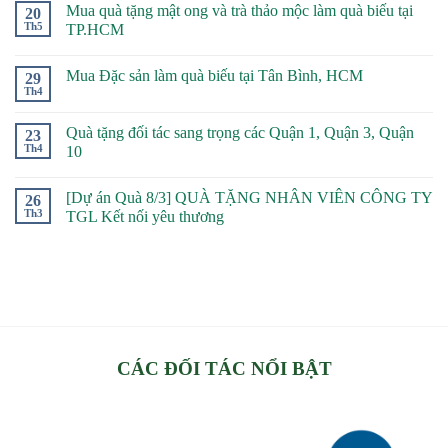
Mua quà tặng mật ong và trà thảo mộc làm quà biếu tại
20
Th5
TP.HCM
Mua Đặc sản làm quà biếu tại Tân Bình, HCM
29
Th4
Quà tặng đối tác sang trọng các Quận 1, Quận 3, Quận
23
Th4
10
[Dự án Quà 8/3] QUÀ TẶNG NHÂN VIÊN CÔNG TY
26
Th3
TGL Kết nối yêu thương
CÁC ĐỐI TÁC NỔI BẬT