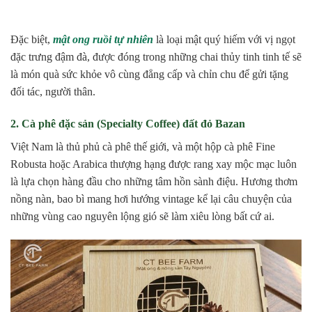
Đặc biệt,
mật ong ruồi tự nhiên
là loại mật quý hiếm với vị ngọt
đặc trưng đậm đà, được đóng trong những chai thủy tinh tinh tế sẽ
là món quà sức khỏe vô cùng đẳng cấp và chỉn chu để gửi tặng
đối tác, người thân.
2. Cà phê đặc sản (Specialty Coffee) đất đỏ Bazan
Việt Nam là thủ phủ cà phê thế giới, và một hộp cà phê Fine
Robusta hoặc Arabica thượng hạng được rang xay mộc mạc luôn
là lựa chọn hàng đầu cho những tâm hồn sành điệu. Hương thơm
nồng nàn, bao bì mang hơi hướng vintage kể lại câu chuyện của
những vùng cao nguyên lộng gió sẽ làm xiêu lòng bất cứ ai.