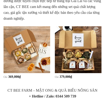
dưỡng được tuyển chọn trực tiếp từ trang trại Gia Lai và các vùng
lân cận, CT BEE cam kết mang đến những set quà chất lượng
cao, giá gốc tận xưởng và thiết kế độc bản theo yêu cầu của từng
doanh nghiệp.
369,000
₫
379,000
₫
Chỉ
Chỉ
CT BEE FARM – MẬT ONG & QUÀ BIẾU NÔNG SẢN
+ Hotline / Zalo: 0344 509 739