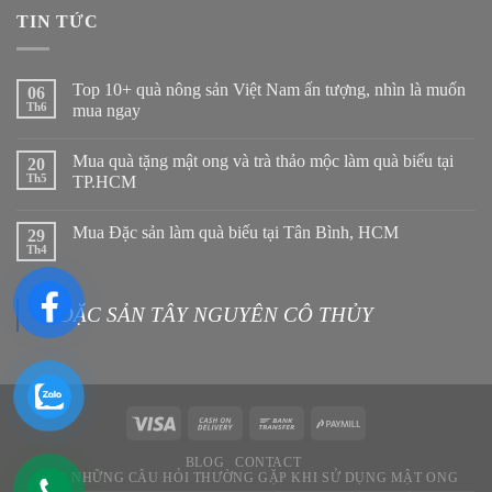
TIN TỨC
Top 10+ quà nông sản Việt Nam ấn tượng, nhìn là muốn
06
Th6
mua ngay
Mua quà tặng mật ong và trà thảo mộc làm quà biếu tại
20
Th5
TP.HCM
Mua Đặc sản làm quà biếu tại Tân Bình, HCM
29
Th4
ĐẶC SẢN TÂY NGUYÊN CÔ THỦY
BLOG
CONTACT
FAQ NHỮNG CÂU HỎI THƯỜNG GẶP KHI SỬ DỤNG MẬT ONG