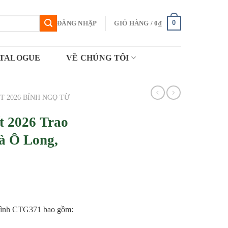
0
ĐĂNG NHẬP
GIỎ HÀNG /
0
₫
TALOGUE
VỀ CHÚNG TÔI
T 2026 BÍNH NGỌ TỪ
ết 2026 Trao
à Ô Long,
 Tình CTG371 bao gồm: