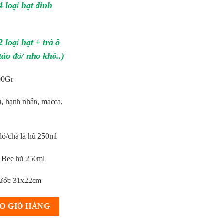
 loại hạt dinh
loại hạt + trà ô
táo đỏ/ nho khô..)
100Gr
u, hạnh nhân, macca,
đỏ/chà là hũ 250ml
T Bee hũ 250ml
thước 31x22cm
nh CTG371, Trà Ô Long, Hạt & Mật số lượng
O GIỎ HÀNG