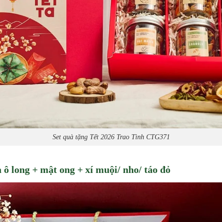
Set quà tặng Tết 2026 Trao Tình CTG371
 ô long + mật ong + xí muội/ nho/ táo đỏ