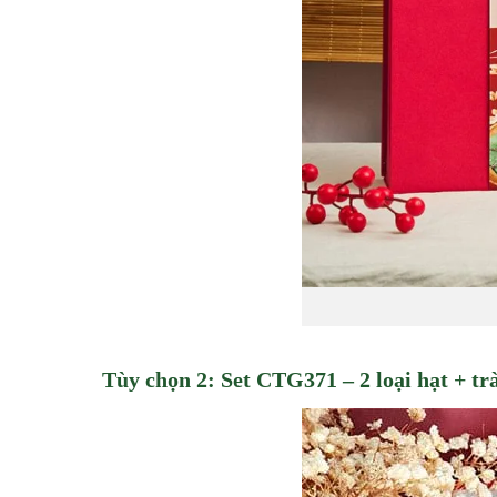
Tùy chọn 2: Set CTG371 – 2 loại hạt + trà