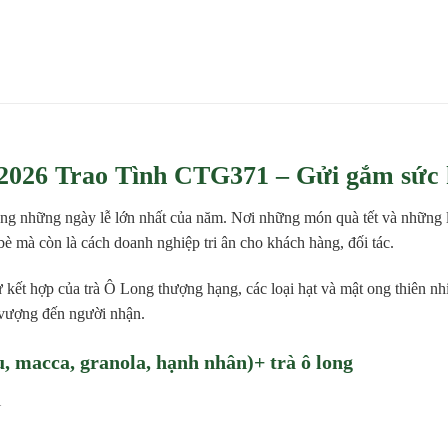
t 2026 Trao Tình CTG371 – Gửi gắm sức
ng những ngày lễ lớn nhất của năm. Nơi những món quà tết và những lờ
bè mà còn là cách doanh nghiệp tri ân cho khách hàng, đối tác.
ự kết hợp của trà Ô Long thượng hạng, các loại hạt và mật ong thiên n
h vượng đến người nhận.
u, macca, granola, hạnh nhân)+ trà ô long
l