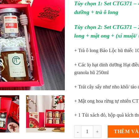
Tùy chọn 1: Set CTG371 – 4
dưỡng + trà ô long
Tùy chọn 2: Set CTG371 – 2 
long + mật ong + (xí muội/ 
+ Trà ô long Bảo Lộc hũ thiếc 
+ Các lọ hạt dinh dưỡng Hạt điề
granola hũ 250ml
+ Trái cây sấy như nho khô/ táo 
+ Mật ong hoa rừng tự nhiên C
+ 1 Túi xách đỏ, hộp quà kích 
[] Set quà tặng Tết 2026 Trao Tì
THÊM VÀ