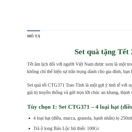
MÔ TẢ
Set quà tặng Tế
Tết âm lịch đối với người Việt Nam được xem là một tro
không chỉ thể hiện sự trân trọng dành cho gia đình, bạn 
Set quà tết CTG371 Trao Tình là một gợi ý tinh tế với s
giá trị truyền thống và gửi trọn lời chúc an khang, thịn
Tùy chọn 1: Set CTG371 – 4 loại hạt (điề
4 loại hạt (điều, macca, granola, hạnh nhân) lọ 250m
Trà ô long Bảo Lộc hũ thiếc 100Gr