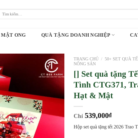
Tìm
kiếm:
MẬT ONG
QUÀ TẶNG DOANH NGHIỆP
CA
TRANG CHỦ
/
50+ SET QUÀ TẾ
NÔNG SẢN
[] Set quà tặng T
Tình CTG371, Tr
Hạt & Mật
539,000
₫
Chỉ
Hộp set quà tặng tết 2026 Trao