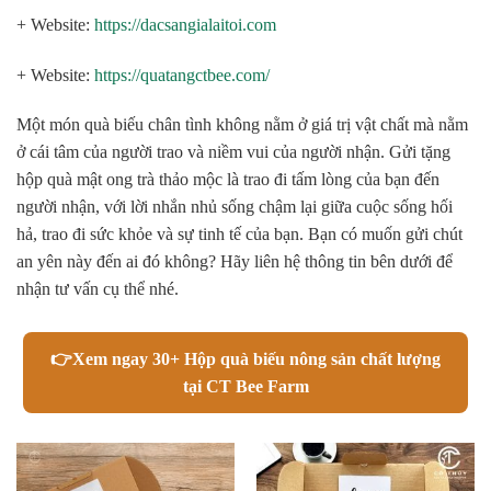
+ Website:
https://dacsangialaitoi.com
+ Website:
https://quatangctbee.com/
Một món quà biếu chân tình không nằm ở giá trị vật chất mà nằm
ở cái tâm của người trao và niềm vui của người nhận. Gửi tặng
hộp quà mật ong trà thảo mộc là trao đi tấm lòng của bạn đến
người nhận, với lời nhắn nhủ sống chậm lại giữa cuộc sống hối
hả, trao đi sức khỏe và sự tinh tế của bạn. Bạn có muốn gửi chút
an yên này đến ai đó không? Hãy liên hệ thông tin bên dưới để
nhận tư vấn cụ thể nhé.
👉Xem ngay 30+ Hộp quà biếu nông sản chất lượng
tại CT Bee Farm