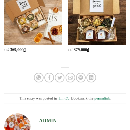
369,000
₫
379,000
₫
Chỉ
Chỉ
This entry was posted in
Tin tức
. Bookmark the
permalink
.
ADMIN