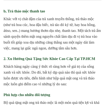
b, Trà thảo mộc thanh tao
Khác với vị chát đậm của trà xanh truyền thống, trà thảo mộc
(như trà hoa cúc, hoa đậu biếc, trà táo đỏ kỷ tử, hay hoa hồng,
átiso, sen..) mang hương thơm dịu nhẹ, thanh tao. Một tách trà ấm
sánh quyện thêm mật ong nguyên chất làm dịu đi vị trà hoa vào
buổi tối giúp xoa dịu những căng thẳng sau một ngày dài làm
việc, mang lại giấc ngủ ngon, dưỡng tâm sâu hơn.
2. Xu Hướng Quà Tặng Sức Khỏe Cao Cấp Tại TP.HCM
Khách hàng ngày càng ý thức rõ ràng hơn về giá trị của sống
xanh và sức khỏe. Do đó, bất ký dịp quà nào thì quà sức khỏe
luôn được ưu tiên, điển hình như hộp quà mật ong và trà thảo
mộc luôn ghi điểm cao vì những lý do sau:
Phù hợp cho nhiều đối tượng
Bộ quà tặng mật ong trà thảo mộc là một món quà tiện lợi và khá