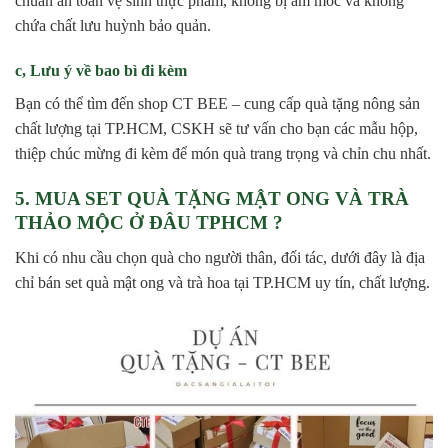
chuẩn an toàn vệ sinh thực phẩm, không bị ẩm mốc và không
chứa chất lưu huỳnh bảo quản.
c, Lưu ý về bao bì đi kèm
Bạn có thể tìm đến shop CT BEE – cung cấp quà tặng nông sản
chất lượng tại TP.HCM, CSKH sẽ tư vấn cho bạn các mẫu hộp,
thiệp chúc mừng đi kèm để món quà trang trọng và chỉn chu nhất.
5. MUA SET QUÀ TẶNG MẬT ONG VÀ TRÀ
THẢO MỘC Ở ĐÂU TPHCM ?
Khi có nhu cầu chọn quà cho người thân, đối tác, dưới đây là địa
chỉ bán set quà mật ong và trà hoa tại TP.HCM uy tín, chất lượng.