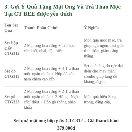
3. Gợi Ý Quà Tặng Mật Ong Và Trà Thảo Mộc
Tại CT BEE được yêu thích
Tên Set
Thành Phần Chính
Ý Nghĩa
Quà
Món quà mộc mạc, trà
Set hộp
2 Mật ong hoa rừng + Trà hoa
giúp ngủ ngon, thư giãn
giấy
cúc khô, nhài, đậu biếc..
tinh thần, giảm căng
CTG312
thẳng.
Set quà tăng đỏ rực đại
2 Mật ong hoa rừng + 4 Trà thảo
Set đỏ
diện cho may mắn,
mộc ngẫu nhiên + Hộp đỏ nắp
CTG311
combo giúp tăng đề
nam châm cao cấp
kháng, đẹp da.
2 Mật ong hoa rừng + 2 Trà thảo
Set gỗ
mộc ngẫu nhiên + 2 Hũ hạt Ngũ
Món quà biếu Sang
CTG323
cốc/ điều + Hộp gỗ thông nhập
trọng, đẳng cấp,
khẩu
Set quà mật ong hộp giấy CTG312 – Giá tham khảo:
379,000đ