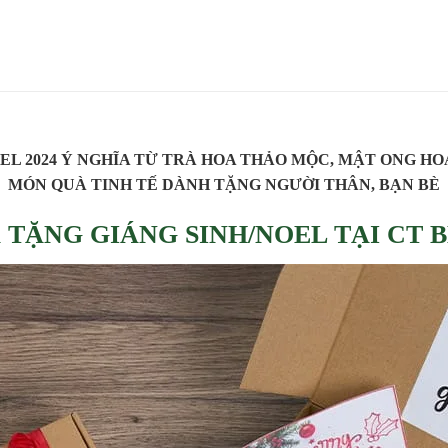
OEL 2024 Ý NGHĨA TỪ TRÀ HOA THẢO MỘC, MẬT ONG HO
MÓN QUÀ TINH TẾ DÀNH TẶNG NGƯỜI THÂN, BẠN BÈ
 TẶNG GIÁNG SINH/NOEL TẠI CT 