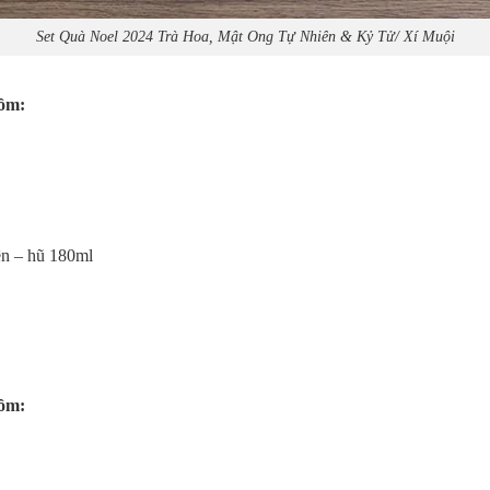
Set Quà Noel 2024 Trà Hoa, Mật Ong Tự Nhiên & Kỷ Tử/ Xí Muội
gồm:
iên – hũ 180ml
gồm: