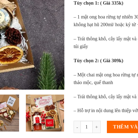
Tùy chọn 1: ( Giá 335k)
– 1 mật ong hoa rừng tự nhiên 3
không hạt hũ 200ml/ hoặc kỷ tử +1
– Trái thông khô, cây lấy mật và
túi giấy
Tùy chọn 2: ( Giá 309k)
– Một chai mật ong hoa rừng tự 
thảo mộc, quế thanh
– Trái thông khô, cây lấy mật và
– Hỗ trợ in nội dung lên thiệp với
[Hot] Set Quà Noel 2024 Trà Hoa
THÊM VÀ