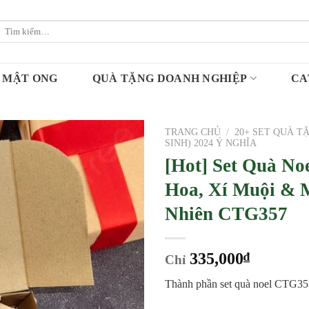
Tìm
kiếm:
MẬT ONG
QUÀ TẶNG DOANH NGHIỆP
CA
TRANG CHỦ
/
20+ SET QUÀ T
SINH) 2024 Ý NGHĨA
[Hot] Set Quà No
Hoa, Xí Muội & 
Nhiên CTG357
335,000
₫
Chỉ
Thành phần set quà noel CTG35