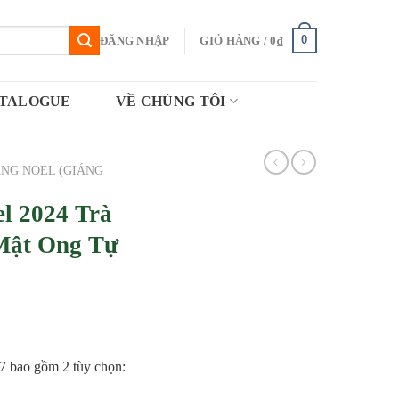
0
ĐĂNG NHẬP
GIỎ HÀNG /
0
₫
TALOGUE
VỀ CHÚNG TÔI
ẶNG NOEL (GIÁNG
el 2024 Trà
Mật Ong Tự
7 bao gồm 2 tùy chọn: