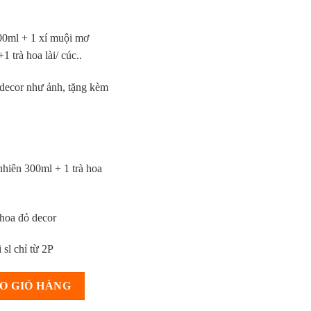
00ml + 1 xí muội mơ
 trà hoa lài/ cúc..
 decor như ảnh, tặng kèm
nhiên 300ml + 1 trà hoa
 hoa đỏ decor
 sl chỉ từ 2P
, Xí Muội & Mật Ong Tự Nhiên CTG357 số lượng
O GIỎ HÀNG