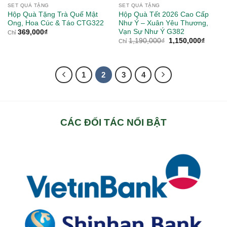
SET QUÀ TẶNG
SET QUÀ TẶNG
Hộp Quà Tặng Trà Quế Mật
Hộp Quà Tết 2026 Cao Cấp
Ong, Hoa Cúc & Táo CTG322
Như Ý – Xuân Yêu Thương,
Vạn Sự Như Ý G382
369,000
₫
Chỉ
Giá
Giá
1,190,000
₫
1,150,000
₫
Chỉ
gốc
hiện
là:
tại
1,190,000₫.
là:
1,150,
1
2
3
4
CÁC ĐỐI TÁC NỔI BẬT