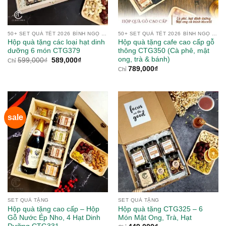
50+ SET QUÀ TẾT 2026 BÍNH NGỌ TỪ NÔNG SẢN
50+ SET QUÀ TẾT 2026 BÍNH NGỌ TỪ NÔNG SẢN
Hộp quà tặng các loại hạt dinh
Hộp quà tặng cafe cao cấp gỗ
dưỡng 6 món CTG379
thông CTG350 (Cà phê, mật
ong, trà & bánh)
Giá
Giá
599,000
₫
589,000
₫
Chỉ
gốc
hiện
789,000
₫
Chỉ
là:
tại
599,000₫.
là:
589,000₫.
sale
SET QUÀ TẶNG
SET QUÀ TẶNG
Hộp quà tặng cao cấp – Hộp
Hộp quà tặng CTG325 – 6
Gỗ Nước Ép Nho, 4 Hạt Dinh
Món Mật Ong, Trà, Hạt