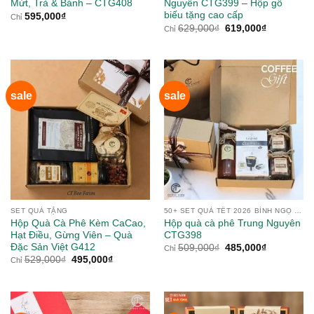
Mứt, Trà & Bánh – CTG408
Nguyên CTG399 – Hộp gỗ
biếu tặng cao cấp
595,000
₫
Chỉ
Giá
Giá
629,000
₫
619,000
₫
Chỉ
gốc
hiện
là:
tại
629,000₫.
là:
619,000₫.
sale
sale
SET QUÀ TẶNG
50+ SET QUÀ TẾT 2026 BÍNH NGỌ TỪ NÔNG SẢN
Hộp Quà Cà Phê Kèm CaCao,
Hộp quà cà phê Trung Nguyên
Hạt Điều, Gừng Viên – Quà
CTG398
Đặc Sản Việt G412
Giá
Giá
509,000
₫
485,000
₫
Chỉ
gốc
hiện
Giá
Giá
529,000
₫
495,000
₫
Chỉ
là:
tại
gốc
hiện
509,000₫.
là:
là:
tại
485,000₫.
529,000₫.
là:
495,000₫.