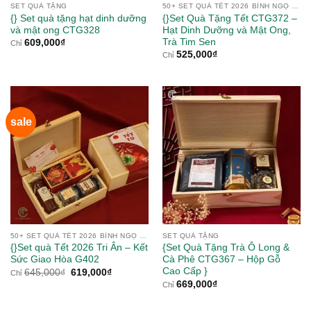
SET QUÀ TẶNG
50+ SET QUÀ TẾT 2026 BÍNH NGỌ TỪ NÔNG SẢN
{} Set quà tặng hạt dinh dưỡng
{}Set Quà Tặng Tết CTG372 –
và mật ong CTG328
Hạt Dinh Dưỡng và Mật Ong,
Trà Tim Sen
609,000
₫
Chỉ
525,000
₫
Chỉ
sale
50+ SET QUÀ TẾT 2026 BÍNH NGỌ TỪ NÔNG SẢN
SET QUÀ TẶNG
{}Set quà Tết 2026 Tri Ân – Kết
{Set Quà Tặng Trà Ô Long &
Sức Giao Hòa G402
Cà Phê CTG367 – Hộp Gỗ
Cao Cấp }
Giá
Giá
645,000
₫
619,000
₫
Chỉ
gốc
hiện
669,000
₫
Chỉ
là:
tại
645,000₫.
là:
619,000₫.