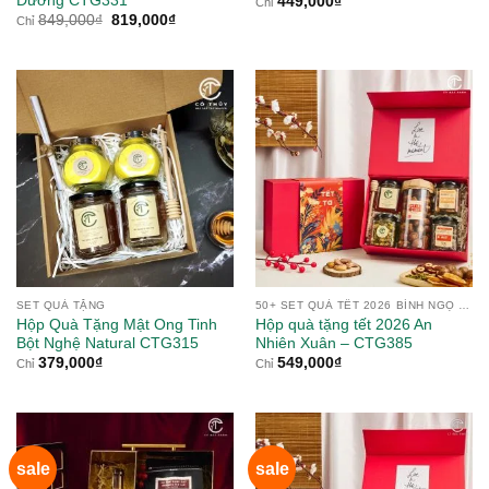
Dưỡng CTG331
449,000
₫
Chỉ
Giá
Giá
849,000
₫
819,000
₫
Chỉ
gốc
hiện
là:
tại
849,000₫.
là:
819,000₫.
SET QUÀ TẶNG
50+ SET QUÀ TẾT 2026 BÍNH NGỌ TỪ NÔNG SẢN
Hộp Quà Tặng Mật Ong Tinh
Hộp quà tặng tết 2026 An
Bột Nghệ Natural CTG315
Nhiên Xuân – CTG385
379,000
₫
549,000
₫
Chỉ
Chỉ
sale
sale