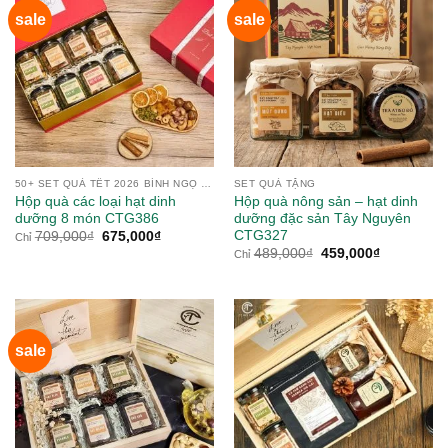
sale
sale
50+ SET QUÀ TẾT 2026 BÍNH NGỌ TỪ NÔNG SẢN
SET QUÀ TẶNG
Hộp quà các loại hạt dinh
Hộp quà nông sản – hạt dinh
dưỡng 8 món CTG386
dưỡng đặc sản Tây Nguyên
CTG327
Giá
Giá
709,000
₫
675,000
₫
Chỉ
gốc
hiện
Giá
Giá
489,000
₫
459,000
₫
Chỉ
là:
tại
gốc
hiện
709,000₫.
là:
là:
tại
675,000₫.
489,000₫.
là:
459,000₫.
sale