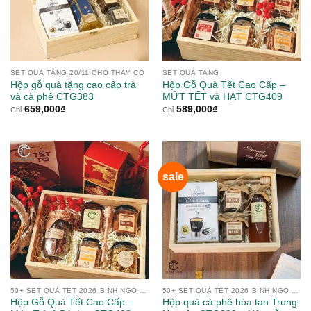
SET QUÀ TẶNG 20/11 CHO THẦY CÔ
SET QUÀ TẶNG
Hộp gỗ quà tặng cao cấp trà
Hộp Gỗ Quà Tết Cao Cấp –
và cà phê CTG383
MỨT TẾT và HẠT CTG409
659,000
₫
589,000
₫
Chỉ
Chỉ
sale
50+ SET QUÀ TẾT 2026 BÍNH NGỌ TỪ NÔNG SẢN
50+ SET QUÀ TẾT 2026 BÍNH NGỌ TỪ NÔNG SẢN
Hộp Gỗ Quà Tết Cao Cấp –
Hộp quà cà phê hòa tan Trung