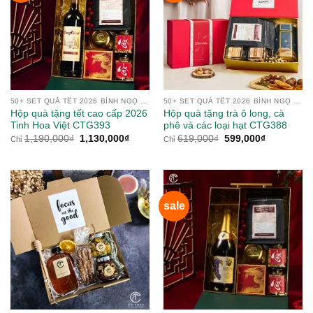
50+ SET QUÀ TẾT 2026 BÍNH NGỌ TỪ NÔNG SẢN
50+ SET QUÀ TẾT 2026 BÍNH NGỌ TỪ NÔNG SẢN
Hộp quà tặng tết cao cấp 2026
Hộp quà tặng trà ô long, cà
Tinh Hoa Việt CTG393
phê và các loại hạt CTG388
Giá
Giá
Giá
Giá
1,190,000
₫
1,130,000
₫
619,000
₫
599,000
₫
Chỉ
Chỉ
gốc
hiện
gốc
hiện
là:
tại
là:
tại
1,190,000₫.
là:
619,000₫.
là:
1,130,000₫.
599,000₫.
sale