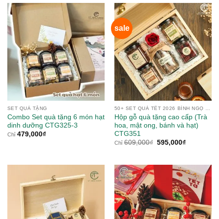
sale
SET QUÀ TẶNG
50+ SET QUÀ TẾT 2026 BÍNH NGỌ TỪ NÔNG SẢN
Combo Set quà tặng 6 món hạt
Hộp gỗ quà tặng cao cấp (Trà
dinh dưỡng CTG325-3
hoa, mật ong, bánh và hạt)
CTG351
479,000
₫
Chỉ
Giá
Giá
609,000
₫
595,000
₫
Chỉ
gốc
hiện
là:
tại
609,000₫.
là:
595,000₫.