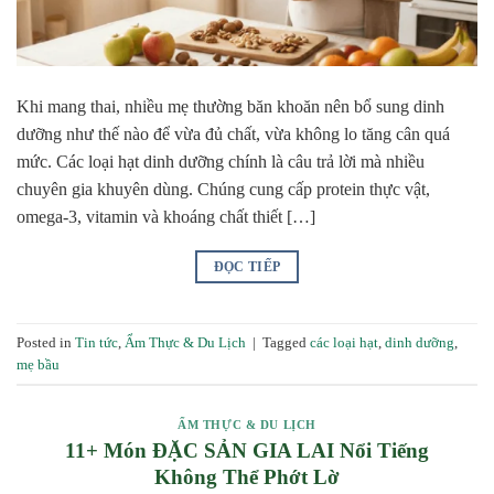
Khi mang thai, nhiều mẹ thường băn khoăn nên bổ sung dinh
dưỡng như thế nào để vừa đủ chất, vừa không lo tăng cân quá
mức. Các loại hạt dinh dưỡng chính là câu trả lời mà nhiều
chuyên gia khuyên dùng. Chúng cung cấp protein thực vật,
omega-3, vitamin và khoáng chất thiết […]
ĐỌC TIẾP
Posted in
Tin tức
,
Ẩm Thực & Du Lịch
|
Tagged
các loại hạt
,
dinh dưỡng
,
mẹ bầu
ẨM THỰC & DU LỊCH
11+ Món ĐẶC SẢN GIA LAI Nổi Tiếng
Không Thể Phớt Lờ