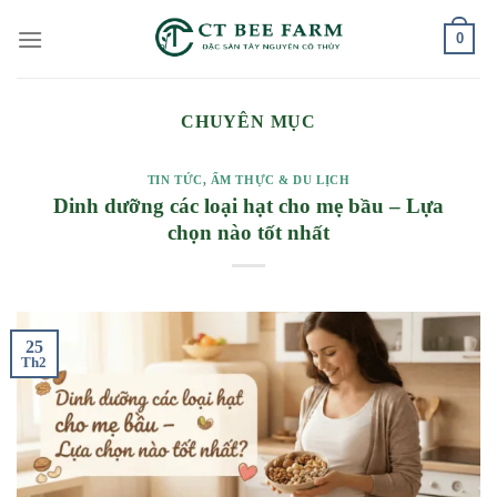
Skip
0
to
content
CHUYÊN MỤC
TIN TỨC
,
ẨM THỰC & DU LỊCH
Dinh dưỡng các loại hạt cho mẹ bầu – Lựa
chọn nào tốt nhất
25
Th2