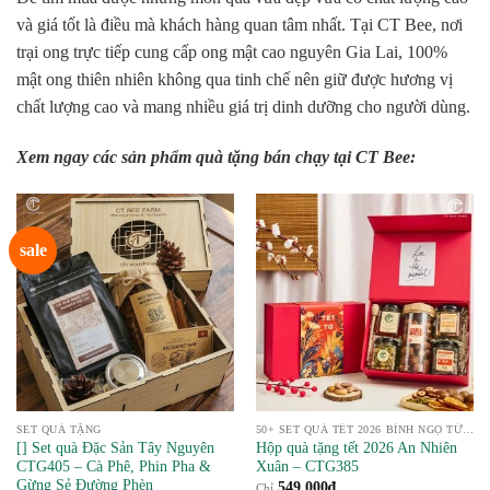
và giá tốt là điều mà khách hàng quan tâm nhất. Tại CT Bee, nơi
trại ong trực tiếp cung cấp ong mật cao nguyên Gia Lai, 100%
mật ong thiên nhiên không qua tinh chế nên giữ được hương vị
chất lượng cao và mang nhiều giá trị dinh dưỡng cho người dùng.
Xem ngay các sản phẩm quà tặng bán chạy tại CT Bee:
sale
SET QUÀ TẶNG
50+ SET QUÀ TẾT 2026 BÍNH NGỌ TỪ NÔNG SẢN
[] Set quà Đặc Sản Tây Nguyên
Hộp quà tặng tết 2026 An Nhiên
CTG405 – Cà Phê, Phin Pha &
Xuân – CTG385
Gừng Sẻ Đường Phèn
549,000
₫
Chỉ