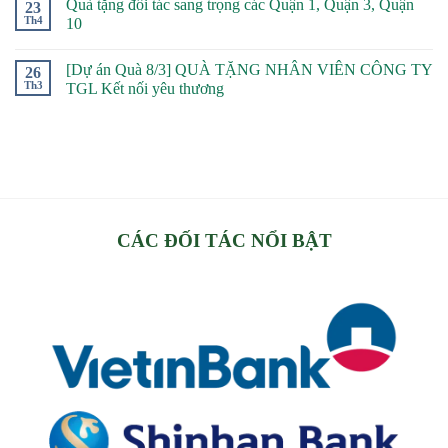
Quà tặng đối tác sang trọng các Quận 1, Quận 3, Quận
23
Th4
10
[Dự án Quà 8/3] QUÀ TẶNG NHÂN VIÊN CÔNG TY
26
Th3
TGL Kết nối yêu thương
CÁC ĐỐI TÁC NỔI BẬT