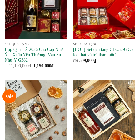
SET QUÀ TẶNG
SET QUÀ TẶNG
Hộp Quà Tết 2026 Cao Cấp Như
[HOT] Set quà tặng CTG329 (Các
Ý – Xuân Yêu Thương, Vạn Sự
loại hạt và trà thảo mộc)
Như Ý G382
509,000
₫
Chỉ
Giá
Giá
1,190,000
₫
1,150,000
₫
Chỉ
gốc
hiện
là:
tại
1,190,000₫.
là:
1,150,000₫.
sale