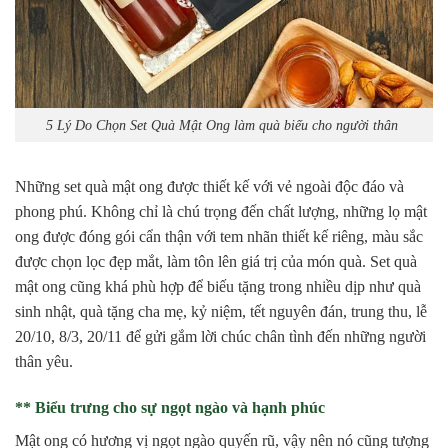
5 Lý Do Chọn Set Quà Mật Ong làm quà biếu cho người thân
Những set quà mật ong được thiết kế với vẻ ngoài độc đáo và
phong phú. Không chỉ là chú trọng đến chất lượng, những lọ mật
ong được đóng gói cẩn thận với tem nhãn thiết kế riêng, màu sắc
được chọn lọc đẹp mắt, làm tôn lên giá trị của món quà. Set quà
mật ong cũng khá phù hợp để biếu tặng trong nhiều dịp như quà
sinh nhật, quà tặng cha mẹ, kỷ niệm, tết nguyên đán, trung thu, lễ
20/10, 8/3, 20/11 để gửi gắm lời chúc chân tình đến những người
thân yêu.
** Biểu trưng cho sự ngọt ngào và hạnh phúc
Mật ong có hương vị ngọt ngào quyến rũ, vậy nên nó cũng tượng