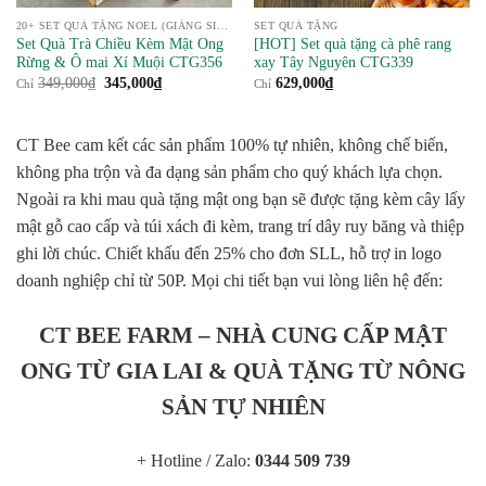
20+ SET QUÀ TẶNG NOEL (GIÁNG SINH) 2024 Ý NGHĨA
SET QUÀ TẶNG
Set Quà Trà Chiều Kèm Mật Ong
[HOT] Set quà tặng cà phê rang
Rừng & Ô mai Xí Muội CTG356
xay Tây Nguyên CTG339
Giá
Giá
349,000
₫
345,000
₫
629,000
₫
Chỉ
Chỉ
gốc
hiện
là:
tại
349,000₫.
là:
345,000₫.
CT Bee cam kết các sản phẩm 100% tự nhiên, không chế biến,
không pha trộn và đa dạng sản phẩm cho quý khách lựa chọn.
Ngoài ra khi mau quà tặng mật ong bạn sẽ được tặng kèm cây lấy
mật gỗ cao cấp và túi xách đi kèm, trang trí dây ruy băng và thiệp
ghi lời chúc. Chiết khấu đến 25% cho đơn SLL, hỗ trợ in logo
doanh nghiệp chỉ từ 50P. Mọi chi tiết bạn vui lòng liên hệ đến:
CT BEE FARM – NHÀ CUNG CẤP MẬT
ONG TỪ GIA LAI & QUÀ TẶNG TỪ NÔNG
SẢN TỰ NHIÊN
+ Hotline / Zalo:
0344 509 739