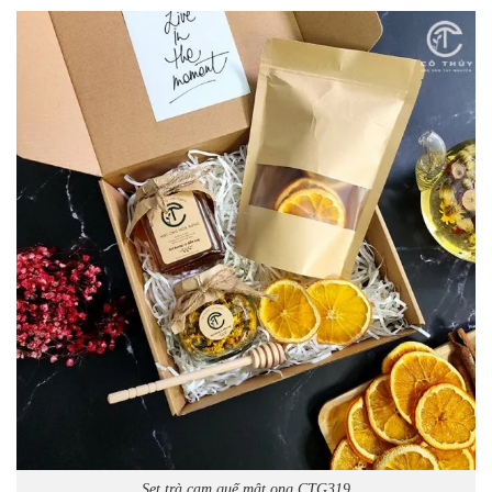
Set trà cam quế mật ong CTG319