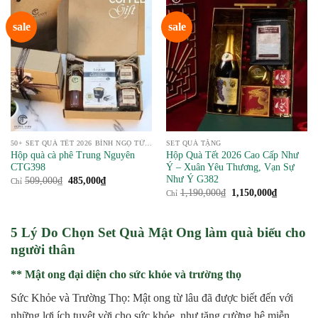
sale
sale
50+ SET QUÀ TẾT 2026 BÍNH NGỌ TỪ NÔNG SẢN
SET QUÀ TẶNG
Hộp quà cà phê Trung Nguyên
Hộp Quà Tết 2026 Cao Cấp Như
CTG398
Ý – Xuân Yêu Thương, Vạn Sự
Như Ý G382
Giá
Giá
509,000
₫
485,000
₫
Chỉ
gốc
hiện
Giá
Giá
1,190,000
₫
1,150,000
₫
Chỉ
là:
tại
gốc
hiện
509,000₫.
là:
là:
tại
485,000₫.
1,190,000₫.
là:
1,150,000
5 Lý Do Chọn Set Quà Mật Ong làm quà biếu cho
người thân
** Mật ong đại diện cho sức khỏe và trường thọ
Sức Khỏe và Trường Thọ: Mật ong từ lâu đã được biết đến với
những lợi ích tuyệt vời cho sức khỏe, như tăng cường hệ miễn