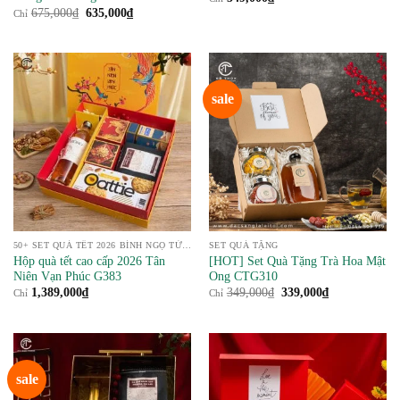
Giá
Giá
675,000
₫
635,000
₫
Chỉ
gốc
hiện
là:
tại
675,000₫.
là:
635,000₫.
sale
50+ SET QUÀ TẾT 2026 BÍNH NGỌ TỪ NÔNG SẢN
SET QUÀ TẶNG
Hộp quà tết cao cấp 2026 Tân
[HOT] Set Quà Tặng Trà Hoa Mật
Niên Vạn Phúc G383
Ong CTG310
Giá
Giá
1,389,000
₫
349,000
₫
339,000
₫
Chỉ
Chỉ
gốc
hiện
là:
tại
349,000₫.
là:
339,000₫.
sale