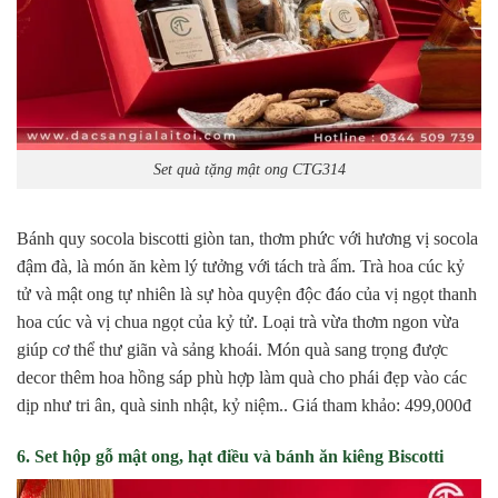
Set quà tặng mật ong CTG314
Bánh quy socola biscotti giòn tan, thơm phức với hương vị socola
đậm đà, là món ăn kèm lý tưởng với tách trà ấm. Trà hoa cúc kỷ
tử và mật ong tự nhiên là sự hòa quyện độc đáo của vị ngọt thanh
hoa cúc và vị chua ngọt của kỷ tử. Loại trà vừa thơm ngon vừa
giúp cơ thể thư giãn và sảng khoái. Món quà sang trọng được
decor thêm hoa hồng sáp phù hợp làm quà cho phái đẹp vào các
dịp như tri ân, quà sinh nhật, kỷ niệm.. Giá tham khảo: 499,000đ
6. Set hộp gỗ mật ong, hạt điều và bánh ăn kiêng Biscotti