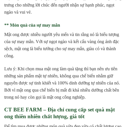
trưng cho những lời chúc đến người nhận sự hạnh phúc, ngọt
ngào và vui vẻ.
** Món quà của sự may mắn
Mật ong được nhiều người yêu mến và tin rằng nó là biểu tượng
của sự may mắn. Với sự ngọt ngào và kết cấu vàng óng ánh đặc
sệch, mật ong là biểu tưởng cho sự may mắn, giàu có và thành
công.
Lưu ý: Khi chọn mua mật ong làm quà tặng thì bạn nên ưu tiên
những sản phẩm mật tự nhiên, không qua chế biến nhằm giữ
nguyên được sự tinh khiết và 100% dinh dưỡng tự nhiên của nó.
Bởi vì mật ong qua chế biến bị mất đi khá nhiều dưỡng chất bên
trong nó hay còn gọi là mật ong công nghiệp.
CT BEE FARM – Địa chỉ cung cấp set quà mật
ong thiên nhiên chất lượng, giá tốt
Để tìm mua được những món quà vừa đẹp vừa có chất lượng cao