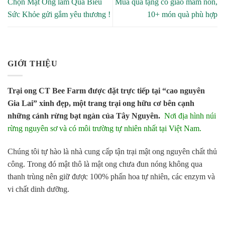
Chọn Mật Ong làm Quà Biếu
Mua quà tặng cô giáo mầm non,
Sức Khỏe gửi gắm yêu thương !
10+ món quà phù hợp
GIỚI THIỆU
Trại ong CT Bee Farm được đặt trực tiếp tại “cao nguyên
Gia Lai” xinh đẹp, một trang trại ong hữu cơ bên cạnh
những cánh rừng bạt ngàn của Tây Nguyên.
Nơi địa hình núi
rừng nguyên sơ và có môi trường tự nhiên nhất tại Việt Nam.
Chúng tôi tự hào là nhà cung cấp tận trại mật ong nguyên chất thủ
công. Trong đó mật thô là mật ong chưa đun nóng không qua
thanh trùng nên giữ được 100% phấn hoa tự nhiên, các enzym và
vi chất dinh dưỡng.