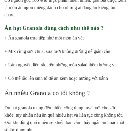
Có nguồn gốc 100% từ thực phẩm thiên nhiên, granola được xem
là món ăn ngon miệng dành cho những ai đang ăn kiêng, ăn
chay..
Ăn hạt Granola đúng cách như thế nào ?
+ Ăn granola trực tiếp như một món ăn vặt
+ Mix cùng sữa chua, sữa tươi không đường để giảm cân
+ Làm nguyên liệu rắc trên những món salad thêm hương vị
+ Có thể rắc lên sinh tố để ăn kèm hoặc nướng với bánh
Ăn nhiều Granola có tốt không ?
Dù hạt granola mang đến nhiều công dụng tuyệt vời cho sức
khỏe, tuy nhiên nếu ăn quá nhiều hạt và liên tục cũng không tốt.
Đôi khi dùng quá nhiều sẽ khiến bạn cảm thấy ngán ăn hoặc một
số tác dụng phụ.