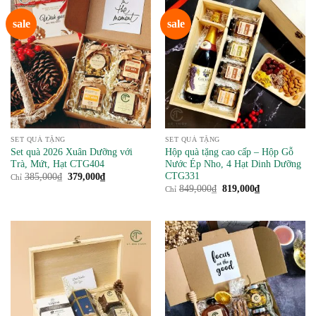
sale
sale
SET QUÀ TẶNG
SET QUÀ TẶNG
Set quà 2026 Xuân Dưỡng với
Hộp quà tặng cao cấp – Hộp Gỗ
Trà, Mứt, Hạt CTG404
Nước Ép Nho, 4 Hạt Dinh Dưỡng
CTG331
Giá
Giá
385,000
₫
379,000
₫
Chỉ
gốc
hiện
Giá
Giá
849,000
₫
819,000
₫
Chỉ
là:
tại
gốc
hiện
385,000₫.
là:
là:
tại
379,000₫.
849,000₫.
là:
819,000₫.