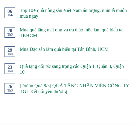
Top 10+ quà nông sản Việt Nam ấn tượng, nhìn là muốn
06
Th6
mua ngay
Mua quà tặng mật ong và trà thảo mộc làm quà biếu tại
20
Th5
TP.HCM
Mua Đặc sản làm quà biếu tại Tân Bình, HCM
29
Th4
Quà tặng đối tác sang trọng các Quận 1, Quận 3, Quận
23
Th4
10
[Dự án Quà 8/3] QUÀ TẶNG NHÂN VIÊN CÔNG TY
26
Th3
TGL Kết nối yêu thương