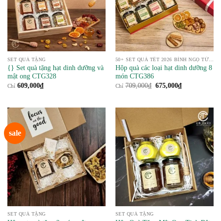
SET QUÀ TẶNG
50+ SET QUÀ TẾT 2026 BÍNH NGỌ TỪ NÔNG SẢN
{} Set quà tặng hạt dinh dưỡng và
Hộp quà các loại hạt dinh dưỡng 8
mật ong CTG328
món CTG386
Giá
Giá
609,000
₫
709,000
₫
675,000
₫
Chỉ
Chỉ
gốc
hiện
là:
tại
709,000₫.
là:
675,000₫.
sale
SET QUÀ TẶNG
SET QUÀ TẶNG