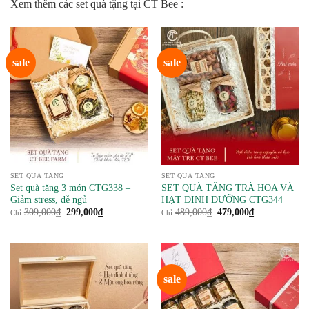
Xem thêm các set quà tặng tại CT Bee :
sale
sale
SET QUÀ TẶNG
SET QUÀ TẶNG
Set quà tặng 3 món CTG338 –
SET QUÀ TẶNG TRÀ HOA VÀ
Giảm stress, dễ ngủ
HẠT DINH DƯỠNG CTG344
Giá
Giá
Giá
Giá
309,000
₫
299,000
₫
489,000
₫
479,000
₫
Chỉ
Chỉ
gốc
hiện
gốc
hiện
là:
tại
là:
tại
309,000₫.
là:
489,000₫.
là:
299,000₫.
479,000₫.
sale