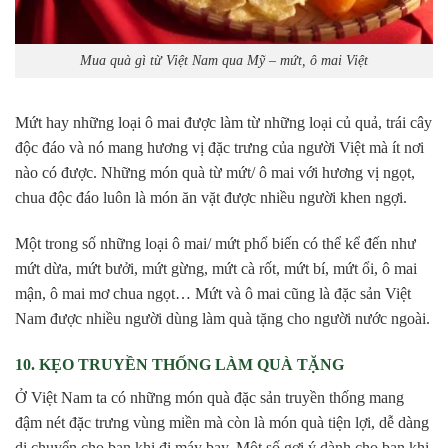
Mua quà gì từ Việt Nam qua Mỹ – mứt, ô mai Việt
Mứt hay những loại ô mai được làm từ những loại củ quả, trái cây
độc đáo và nó mang hương vị đặc trưng của người Việt mà ít nơi
nào có được. Những món quà từ mứt/ ô mai với hương vị ngọt,
chua độc đáo luôn là món ăn vặt được nhiều người khen ngợi.
Một trong số những loại ô mai/ mứt phổ biến có thể kể đến như
mứt dừa, mứt bưởi, mứt gừng, mứt cà rốt, mứt bí, mứt ổi, ô mai
mận, ô mai mơ chua ngọt… Mứt và ô mai cũng là đặc sản Việt
Nam được nhiều người dùng làm quà tặng cho người nước ngoài.
10. KẸO TRUYỀN THỐNG LÀM QUÀ TẶNG
Ở Việt Nam ta có những món quà đặc sản truyền thống mang
đậm nét đặc trưng vùng miền mà còn là món quà tiện lợi, dễ dàng
di chuyển cho bạn khi đi máy bay. Một số gợi ý dành cho bạn khi