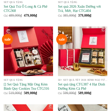
SET QUÀ TẶNG
SET QUÀ TẶNG
Set Quà Trà Ô Long & Cà Phê
Set quà 2026 Xuân Dưỡng với
CTG368
Trà, Mứt, Hạt CTG404
Giá
Giá
Giá
Giá
489,000
₫
479,000
₫
385,000
₫
379,000
₫
Chỉ
Chỉ
gốc
hiện
gốc
hiện
là:
tại
là:
tại
489,000₫.
là:
385,000₫.
là:
479,000₫.
379,000₫.
sale
sale
SET QUÀ TẶNG
50+ SET QUÀ TẾT 2026 BÍNH NGỌ TỪ NÔNG SẢN
[] Set Quà Tặng Mật Ong Kèm
Set quà tặng CTG387 4 Hạt Dinh
Bánh Quy Cookies Tea CTG316
Dưỡng Kèm Cà Phê
Giá
Giá
Giá
Giá
519,000
₫
509,000
₫
599,000
₫
589,000
₫
Chỉ
Chỉ
gốc
hiện
gốc
hiện
là:
tại
là:
tại
519,000₫.
là:
599,000₫.
là:
509,000₫.
589,000₫.