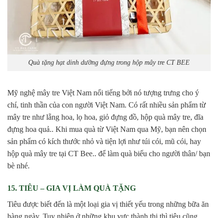
Quà tặng hạt dinh dưỡng đựng trong hộp mây tre CT BEE
Mỹ nghệ mây tre Việt Nam nổi tiếng bởi nó tượng trưng cho ý
chí, tinh thần của con người Việt Nam. Có rất nhiều sản phẩm từ
mây tre như lẵng hoa, lọ hoa, giỏ đựng đồ, hộp quà mây tre, đĩa
đựng hoa quả.. Khi mua quà từ Việt Nam qua Mỹ, bạn nên chọn
sản phẩm có kích thước nhỏ và tiện lợi như túi cói, mũ cói, hay
hộp quà mây tre tại CT Bee.. để làm quà biếu cho người thân/ bạn
bè nhé.
15. TIÊU – GIA VỊ LÀM QUÀ TẶNG
Tiêu được biết đến là một loại gia vị thiết yếu trong những bữa ăn
hàng ngày. Tuy nhiên ở những khu vực thành thị thì tiêu cũng