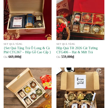
SET QUÀ TẶNG
SET QUÀ TẶNG
{Set Quà Tặng Trà Ô Long & Cà
Hộp Quà Tết 2026 Cát Tường
Phê CTG367 – Hộp Gỗ Cao Cấp }
CTG406 – Hạt & Mứt Trà
669,000
₫
559,000
₫
Chỉ
Chỉ