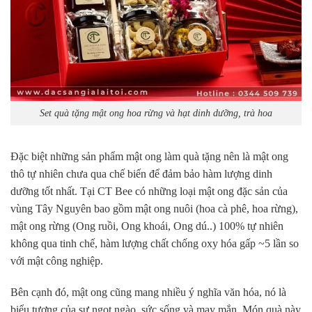
Set quà tặng mật ong hoa rừng và hạt dinh dưỡng, trà hoa
Đặc biệt những sản phẩm mật ong làm quà tặng nên là mật ong
thô tự nhiên chưa qua chế biến để đảm bảo hàm lượng dinh
dưỡng tốt nhất. Tại CT Bee có những loại mật ong đặc sản của
vùng Tây Nguyên bao gồm mật ong nuôi (hoa cà phê, hoa rừng),
mật ong rừng (Ong ruồi, Ong khoái, Ong dú..) 100% tự nhiên
không qua tinh chế, hàm lượng chất chống oxy hóa gấp ~5 lần so
với mật công nghiệp.
Bên cạnh đó, mật ong cũng mang nhiều ý nghĩa văn hóa, nó là
biểu tượng của sự ngọt ngào, sức sống và may mắn. Món quà này