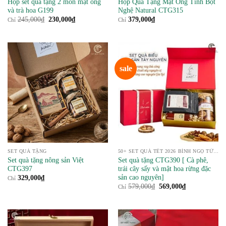
Hộp set quà tặng 2 món mật ong
Hộp Quà Tặng Mật Ong Tinh Bột
và trà hoa G199
Nghệ Natural CTG315
Giá
Giá
245,000
₫
230,000
₫
379,000
₫
Chỉ
Chỉ
gốc
hiện
là:
tại
245,000₫.
là:
230,000₫.
sale
SET QUÀ TẶNG
50+ SET QUÀ TẾT 2026 BÍNH NGỌ TỪ NÔNG SẢN
Set quà tặng nông sản Việt
Set quà tặng CTG390 [ Cà phê,
CTG397
trái cây sấy và mật hoa rừng đặc
sản cao nguyên]
329,000
₫
Chỉ
Giá
Giá
579,000
₫
569,000
₫
Chỉ
gốc
hiện
là:
tại
579,000₫.
là:
569,000₫.