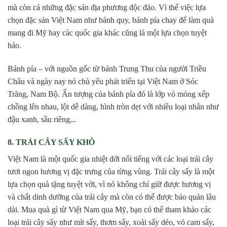
mà còn cả những đặc sản địa phương độc đáo. Vì thế việc lựa
chọn đặc sản Việt Nam như bánh quy, bánh pía chay để làm quà
mang đi Mỹ hay các quốc gia khác cũng là một lựa chọn tuyệt
hảo.
Bánh pía – với nguồn gốc từ bánh Trung Thu của người Triều
Châu và ngày nay nó chủ yếu phát triển tại Việt Nam ở Sóc
Trăng, Nam Bộ. Ấn tượng của bánh pía đó là lớp vỏ mỏng xếp
chồng lên nhau, lột dễ dàng, hình tròn dẹt với nhiều loại nhân như
đậu xanh, sầu riêng,..
8. TRÁI CÂY SẤY KHÔ
Việt Nam là một quốc gia nhiệt đới nổi tiếng với các loại trái cây
tươi ngon hương vị đặc trưng của từng vùng. Trái cây sấy là một
lựa chọn quà tặng tuyệt vời, vì nó không chỉ giữ được hương vị
và chất dinh dưỡng của trái cây mà còn có thể được bảo quản lâu
dài. Mua quà gì từ Việt Nam qua Mỹ, bạn có thể tham khảo các
loại trái cây sấy như mít sấy, thơm sấy, xoài sấy dẻo, vỏ cam sấy,