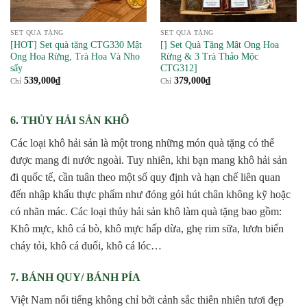
SET QUÀ TẶNG
SET QUÀ TẶNG
[HOT] Set quà tặng CTG330 Mật
[] Set Quà Tặng Mật Ong Hoa
Ong Hoa Rừng, Trà Hoa Và Nho
Rừng & 3 Trà Thảo Mộc
sấy
CTG312]
539,000
₫
379,000
₫
Chỉ
Chỉ
6. THỦY HẢI SẢN KHÔ
Các loại khô hải sản là một trong những món quà tặng có thể
được mang đi nước ngoài. Tuy nhiên, khi bạn mang khô hải sản
đi quốc tế, cần tuân theo một số quy định và hạn chế liên quan
đến nhập khẩu thực phẩm như đóng gói hút chân không kỹ hoặc
có nhãn mác. Các loại thủy hải sản khô làm quà tặng bao gồm:
Khô mực, khô cá bò, khô mực hấp dừa, ghẹ rim sữa, lươn biển
cháy tỏi, khô cá đuối, khô cá lóc…
7. BÁNH QUY/ BÁNH PÍA
Việt Nam nổi tiếng không chỉ bởi cảnh sắc thiên nhiên tươi đẹp