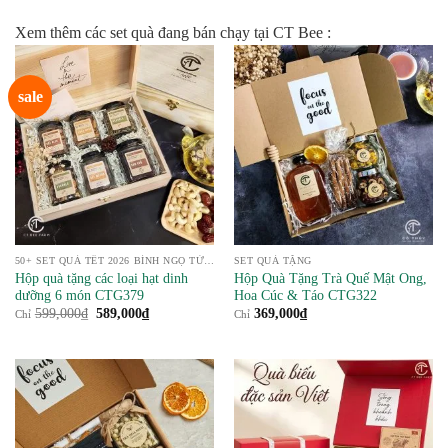
Xem thêm các set quà đang bán chạy tại CT Bee :
sale
50+ SET QUÀ TẾT 2026 BÍNH NGỌ TỪ NÔNG SẢN
SET QUÀ TẶNG
Hộp quà tặng các loại hạt dinh
Hộp Quà Tặng Trà Quế Mật Ong,
dưỡng 6 món CTG379
Hoa Cúc & Táo CTG322
Giá
Giá
599,000
₫
589,000
₫
369,000
₫
Chỉ
Chỉ
gốc
hiện
là:
tại
599,000₫.
là:
589,000₫.