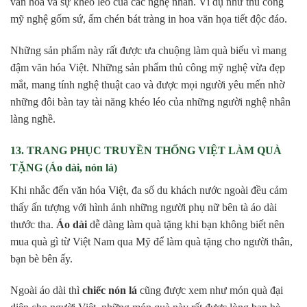
văn hóa và sự khéo léo của các nghệ nhân. Ví dụ như thủ công
mỹ nghệ gốm sứ, ấm chén bát tràng in hoa văn họa tiết độc đáo.
Những sản phẩm này rất được ưa chuộng làm quà biếu vì mang
đậm văn hóa Việt. Những sản phẩm thủ công mỹ nghệ vừa đẹp
mắt, mang tính nghệ thuật cao và được mọi người yêu mến nhờ
những đôi bàn tay tài năng khéo léo của những người nghệ nhân
làng nghề.
13. TRANG PHỤC TRUYỀN THỐNG VIỆT LÀM QUÀ
TẶNG (Áo dài, nón lá)
Khi nhắc đến văn hóa Việt, đa số du khách nước ngoài đều cảm
thấy ấn tượng với hình ảnh những người phụ nữ bên tà áo dài
thước tha.
Áo dài
dễ dàng làm quà tặng khi bạn không biết nên
mua quà gì từ Việt Nam qua Mỹ để làm quà tặng cho người thân,
bạn bè bên ấy.
Ngoài áo dài thì
chiếc nón lá
cũng được xem như món quà đại