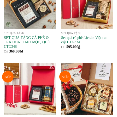
SET QUÀ TẶNG
SET QUÀ TẶNG
SET QUÀ TẶNG CÀ PHÊ &
Set quà cà phê đặc sản Việt cao
TRÀ HOA THẢO MỘC, QUẾ
cấp CTG334
CTG348
595,000
₫
Chỉ
360,000
₫
Chỉ
sale
sale