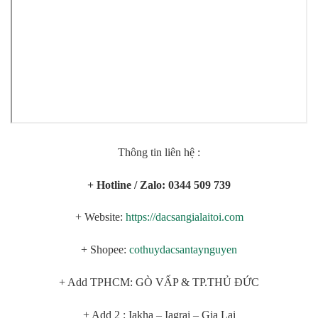
Thông tin liên hệ :
+ Hotline / Zalo: 0344 509 739
+ Website:
https://dacsangialaitoi.com
+ Shopee:
cothuydacsantaynguyen
+ Add TPHCM: GÒ VẤP & TP.THỦ ĐỨC
+ Add 2 : Iakha – Iagrai – Gia Lai