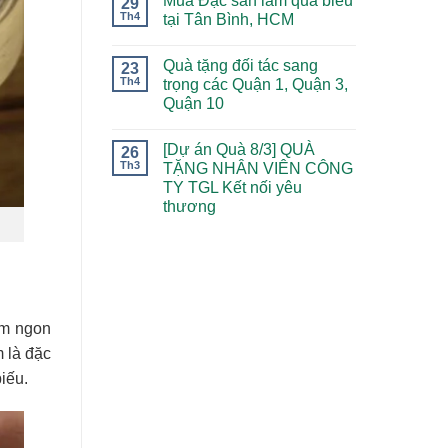
Mua Đặc sản làm quà biếu
29
Th4
tại Tân Bình, HCM
Quà tặng đối tác sang
23
Th4
trọng các Quận 1, Quận 3,
Quận 10
[Dự án Quà 8/3] QUÀ
26
Th3
TẶNG NHÂN VIÊN CÔNG
TY TGL Kết nối yêu
thương
ơm ngon
 là đặc
iếu.