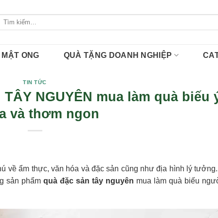
Tìm
kiếm:
MẬT ONG
QUÀ TẶNG DOANH NGHIỆP
CA
TIN TỨC
 TÂY NGUYÊN mua làm quà biếu 
a và thơm ngon
ú về ẩm thực, văn hóa và đặc sản cũng như địa hình lý tưởng. 
ững sản phẩm
quà đặc sản tây nguyên
mua làm quà biếu ngườ