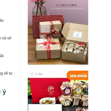
do
e và vẻ
đặc
g về tự
 ý