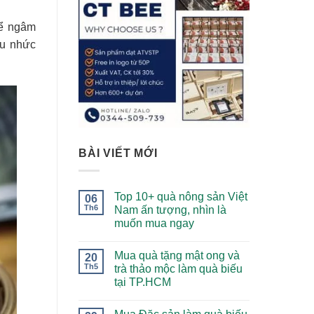
hể ngâm
au nhức
BÀI VIẾT MỚI
Top 10+ quà nông sản Việt
06
Th6
Nam ấn tượng, nhìn là
muốn mua ngay
Mua quà tặng mật ong và
20
Th5
trà thảo mộc làm quà biếu
tại TP.HCM