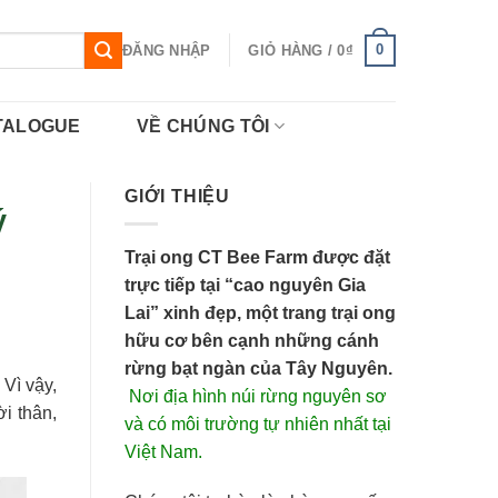
0
ĐĂNG NHẬP
GIỎ HÀNG /
0
₫
TALOGUE
VỀ CHÚNG TÔI
GIỚI THIỆU
ý
Trại ong CT Bee Farm được đặt
trực tiếp tại “cao nguyên Gia
Lai” xinh đẹp, một trang trại ong
hữu cơ bên cạnh những cánh
rừng bạt ngàn của Tây Nguyên.
Vì vậy,
Nơi địa hình núi rừng nguyên sơ
i thân,
và có môi trường tự nhiên nhất tại
Việt Nam.