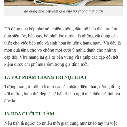
đồ dùng nhà bếp làm quà cho vợ chồng mới cưới
Đồ dùng nhà bếp như nồi chiên không dầu, bộ bếp điện từ, ấm
đun siêu tốc, bếp gas, bộ bình lọc nước.. là những vật dụng cần
thiết cho việc bếp núc và sinh hoạt ăn uống hàng ngày. Và đây là
món quà tặng cho vợ chồng mới cưới ý nghĩa dành cho những
cặp đôi. Vừa mang lại giá trị bền vững vừa giúp các cặp đôi tiết
kiệm được chi phí mua sắm trong gia đình mới.
17. VẬT PHẨM TRANG TRÍ NỘI THẤT
Tượng trang trí nội thất như các tác phẩm điêu khắc, tượng đồng
với những hình thù đẹp là sự bài trí cho ngôi nhà thêm cá tính và
độc lạ.
18. HOA CƯỚI TỰ LÀM
Nếu bạn là người có nhiều thời gian cũng như khéo tay thì việc