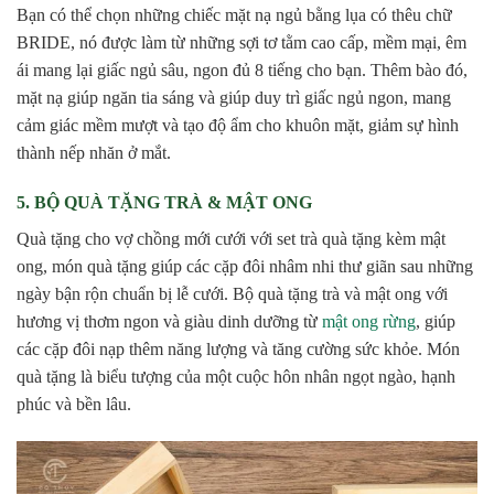
Bạn có thể chọn những chiếc mặt nạ ngủ bằng lụa có thêu chữ
BRIDE, nó được làm từ những sợi tơ tằm cao cấp, mềm mại, êm
ái mang lại giấc ngủ sâu, ngon đủ 8 tiếng cho bạn. Thêm bào đó,
mặt nạ giúp ngăn tia sáng và giúp duy trì giấc ngủ ngon, mang
cảm giác mềm mượt và tạo độ ẩm cho khuôn mặt, giảm sự hình
thành nếp nhăn ở mắt.
5. BỘ QUÀ TẶNG TRÀ & MẬT ONG
Quà tặng cho vợ chồng mới cưới với set trà quà tặng kèm mật
ong, món quà tặng giúp các cặp đôi nhâm nhi thư giãn sau những
ngày bận rộn chuẩn bị lễ cưới. Bộ quà tặng trà và mật ong với
hương vị thơm ngon và giàu dinh dưỡng từ
mật ong rừng
, giúp
các cặp đôi nạp thêm năng lượng và tăng cường sức khỏe. Món
quà tặng là biểu tượng của một cuộc hôn nhân ngọt ngào, hạnh
phúc và bền lâu.