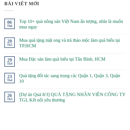
BÀI VIẾT MỚI
Top 10+ quà nông sản Việt Nam ấn tượng, nhìn là muốn
06
Th6
mua ngay
Mua quà tặng mật ong và trà thảo mộc làm quà biếu tại
20
Th5
TP.HCM
Mua Đặc sản làm quà biếu tại Tân Bình, HCM
29
Th4
Quà tặng đối tác sang trọng các Quận 1, Quận 3, Quận
23
Th4
10
[Dự án Quà 8/3] QUÀ TẶNG NHÂN VIÊN CÔNG TY
26
Th3
TGL Kết nối yêu thương