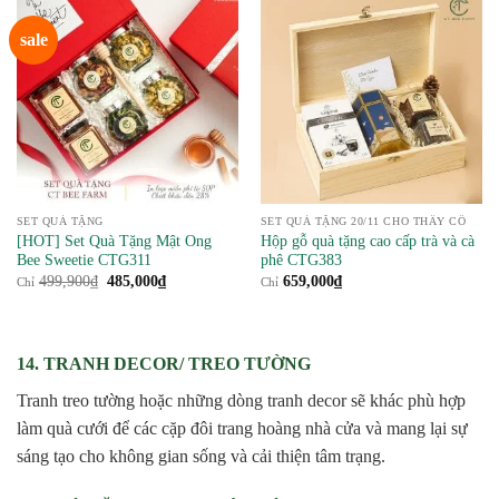
sale
SET QUÀ TẶNG
SET QUÀ TẶNG 20/11 CHO THẦY CÔ
[HOT] Set Quà Tặng Mật Ong
Hộp gỗ quà tặng cao cấp trà và cà
Bee Sweetie CTG311
phê CTG383
Giá
Giá
499,900
₫
485,000
₫
659,000
₫
Chỉ
Chỉ
gốc
hiện
là:
tại
499,900₫.
là:
485,000₫.
14. TRANH DECOR/ TREO TƯỜNG
Tranh treo tường hoặc những dòng tranh decor sẽ khác phù hợp
làm quà cưới để các cặp đôi trang hoàng nhà cửa và mang lại sự
sáng tạo cho không gian sống và cải thiện tâm trạng.