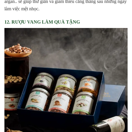
argan.. sẽ giúp thư giãn và giảm thiểu căng thẳng sau những ngày
làm việc mệt nhọc.
12. RƯỢU VANG LÀM QUÀ TẶNG