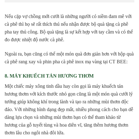
Nếu cặp vợ chồng mới cưới là những người có niềm đam mê với
cà phê thì họ sẽ rất thích thú nếu nhận được bộ quà tặng cà phê
pha tay thủ công. Bộ quà tặng là sự kết hợp với tay cầm và có thể
đo được nhiệt độ nước cà phê.
Ngoài ra, bạn cũng có thể một món quà đơn giản hơn với hộp quà
cà phê rang xay và phin pha cà phê inox mạ vàng tại CT BEE:
8. MÁY KHUẾCH TÁN HƯƠNG THƠM
Một chiếc máy xông tinh dầu hay còn gọi là máy khuếch tán
hương thơm với kích thước nhỏ gọn cũng là một món quà cưới lý
tưởng giúp không khí trong lành và tạo ra những mùi thơm độc
đáo. Với những hình dạng đẹp mắt, nhiều phong cách cho bạn dễ
dàng lựa chọn và những mùi thơm bạn có thể tham khảo từ
hương của gỗ tuyết tùng và hoa diên vĩ, tăng thêm hương thơm
thơm lâu cho ngôi nhà đôi lứa.