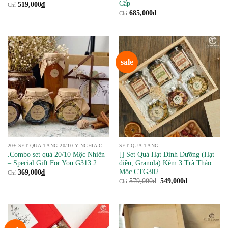
Cấp
519,000
₫
Chỉ
685,000
₫
Chỉ
sale
20+ SET QUÀ TẶNG 20/10 Ý NGHĨA CHO PHÁI NỮ
SET QUÀ TẶNG
.Combo set quà 20/10 Mộc Nhiên
[] Set Quà Hạt Dinh Dưỡng (Hạt
– Special Gift For You G313.2
điều, Granola) Kèm 3 Trà Thảo
Mộc CTG302
369,000
₫
Chỉ
Giá
Giá
579,000
₫
549,000
₫
Chỉ
gốc
hiện
là:
tại
579,000₫.
là:
549,000₫.