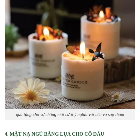
quà tặng cho vợ chồng mới cưới ý nghĩa với nến và sáp thơm
4. MẶT NẠ NGỦ BẰNG LỤA CHO CÔ DÂU