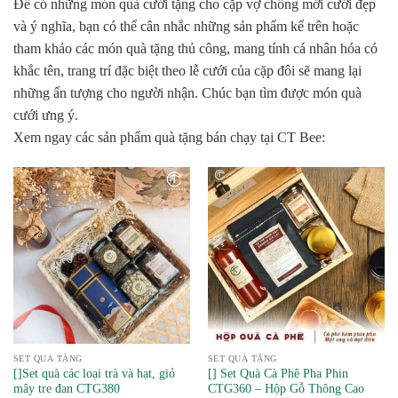
Để có những món quà cưới tặng cho cặp vợ chồng mới cưới đẹp
và ý nghĩa, bạn có thể cân nhắc những sản phẩm kể trên hoặc
tham khảo các món quà tặng thủ công, mang tính cá nhân hóa có
khắc tên, trang trí đặc biệt theo lễ cưới của cặp đôi sẽ mang lại
những ấn tượng cho người nhận. Chúc bạn tìm được món quà
cưới ưng ý.
Xem ngay các sản phẩm quà tặng bán chạy tại CT Bee:
SET QUÀ TẶNG
SET QUÀ TẶNG
[]Set quà các loại trà và hạt, giỏ
[] Set Quà Cà Phê Pha Phin
mây tre đan CTG380
CTG360 – Hộp Gỗ Thông Cao