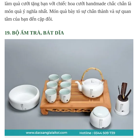
làm quà cưới tặng bạn với chiếc hoa cưới handmade chắc chắn là
món quà ý nghĩa nhất. Món quà bày tỏ sự chân thành và sự quan
tâm của bạn đến cặp đôi.
19. BỘ ẤM TRÀ, BÁT DĨA