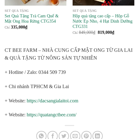
SET QUÀ TẶNG
SET QUÀ TẶNG
Set Quà Tặng Trà Cam Quế &
Hộp quà tặng cao cấp – Hộp Gỗ
Mật Ong Hoa Rừng CTG354
Nước Ép Nho, 4 Hạt Dinh Dưỡng
CTG331
335,000
₫
Chỉ
Giá
Giá
849,000
₫
819,000
₫
Chỉ
gốc
hiện
là:
tại
849,000₫.
là:
819,000₫.
CT BEE FARM – NHÀ CUNG CẤP MẬT ONG TỪ GIA LAI
& QUÀ TẶNG TỪ NÔNG SẢN TỰ NHIÊN
+ Hotline / Zalo: 0344 509 739
+ Chi nhánh TPHCM & Gia Lai
+ Website:
https://dacsangialaitoi.com
+ Website:
https://quatangctbee.com/