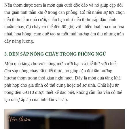
Nến thơm được xem là món quà cưới độc đáo và nó giúp cặp đôi
thư giãn tinh thần khi ở trong căn phòng. Có rất nhiều sự lựa chọn
nến thơm làm quà cưới, chẳn hạn như nến thơm sáp đậu nành
thuần chay, độ cháy có thể đến 60 giờ, với nhiều loại hoa như hoa
nhài, hoa hồng, cam quế tạo ra một mùi hương êm dịu nhưng tràn
đầy năng lượng.
3. ĐÈN SÁP NÓNG CHẢY TRONG PHÒNG NGỦ
Món quà tặng cho vợ chồng mới cưới bạn có thể thử với chiếc
đèn sáp nóng chảy rất thiết thực, nó giúp cặp đôi tận hưởng
hương thơm trong thời gian nghỉ ngơi. Đây là món quà tặng khá
phù hợp cho gia đình có thú cưng hoặc trẻ sơ sinh. Chất liệu từ
bóng đèn GU10 được thiết kế đặc biệt, không cần lửa vẫn có thể
tạo ra sự ấp áp của tinh dầu và sáp.