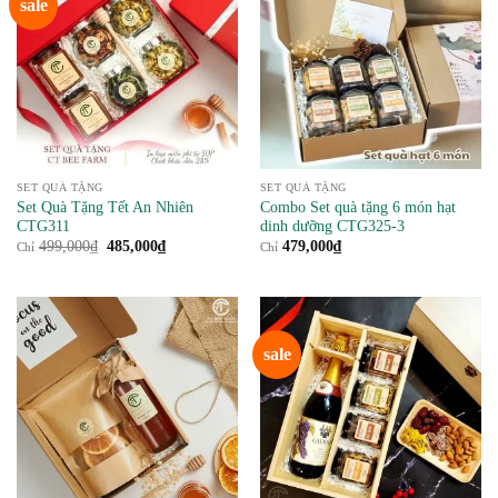
sale
SET QUÀ TẶNG
SET QUÀ TẶNG
Set Quà Tặng Tết An Nhiên
Combo Set quà tặng 6 món hạt
CTG311
dinh dưỡng CTG325-3
Giá
Giá
499,000
₫
485,000
₫
479,000
₫
Chỉ
Chỉ
gốc
hiện
là:
tại
499,000₫.
là:
485,000₫.
sale