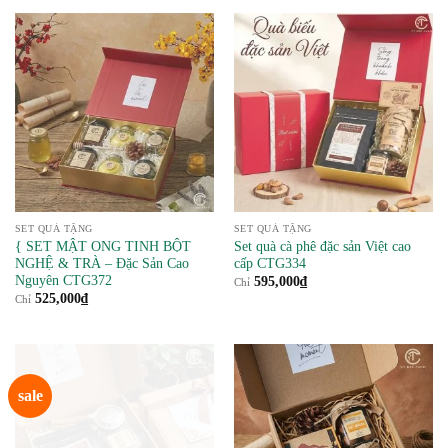
529,000₫.
là:
495,000₫.
SET QUÀ TẶNG
SET QUÀ TẶNG
{ SET MẬT ONG TINH BỘT
Set quà cà phê đặc sản Việt cao
NGHỆ & TRÀ – Đặc Sản Cao
cấp CTG334
Nguyên CTG372
595,000
₫
Chỉ
525,000
₫
Chỉ
sale