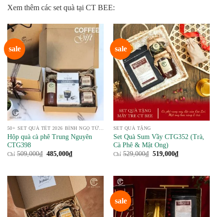
Xem thêm các set quà tại CT BEE:
sale
sale
50+ SET QUÀ TẾT 2026 BÍNH NGỌ TỪ NÔNG SẢN
SET QUÀ TẶNG
Hộp quà cà phê Trung Nguyên
Set Quà Sum Vầy CTG352 (Trà,
CTG398
Cà Phê & Mật Ong)
Giá
Giá
Giá
Giá
509,000
₫
485,000
₫
529,000
₫
519,000
₫
Chỉ
Chỉ
gốc
hiện
gốc
hiện
là:
tại
là:
tại
509,000₫.
là:
529,000₫.
là:
485,000₫.
519,000₫.
sale