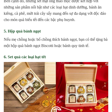
Bên cạnh đó, những set mật ong thảo mộc được kết hợp với
những sản phẩm nổi bật như các loại hạt dinh dưỡng, bánh ăn
kiêng, cà phê, mứt trái cây sấy mang đến sự đa dạng với độc đáo
cho món quà biếu tết đến các bậc phụ huynh.
5. Hộp quà bánh ngọt
Nếu mẹ chồng hoặc bố chồng thích bánh ngọt, bạn có thể tặng bà
một hộp quà bánh ngọt Biscotti hoặc bánh quy tinh tế.
6. Set quà các loại hạt tết