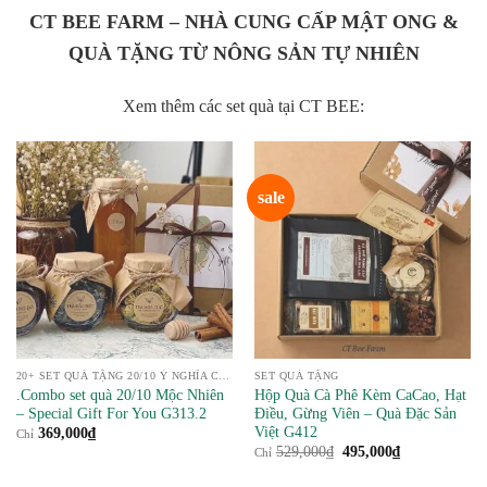
CT BEE FARM – NHÀ CUNG CẤP MẬT ONG &
QUÀ TẶNG TỪ NÔNG SẢN TỰ NHIÊN
Xem thêm các set quà tại CT BEE:
sale
20+ SET QUÀ TẶNG 20/10 Ý NGHĨA CHO PHÁI NỮ
SET QUÀ TẶNG
.Combo set quà 20/10 Mộc Nhiên
Hộp Quà Cà Phê Kèm CaCao, Hạt
– Special Gift For You G313.2
Điều, Gừng Viên – Quà Đặc Sản
Việt G412
369,000
₫
Chỉ
Giá
Giá
529,000
₫
495,000
₫
Chỉ
gốc
hiện
là:
tại