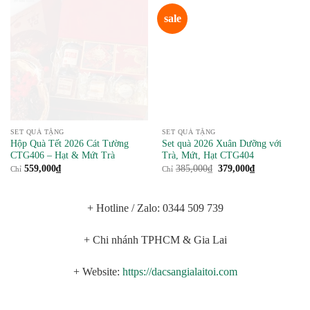
sale
SET QUÀ TẶNG
SET QUÀ TẶNG
Hộp Quà Tết 2026 Cát Tường
Set quà 2026 Xuân Dưỡng với
CTG406 – Hạt & Mứt Trà
Trà, Mứt, Hạt CTG404
Giá
Giá
559,000
₫
385,000
₫
379,000
₫
Chỉ
Chỉ
gốc
hiện
là:
tại
385,000₫.
là:
379,000₫.
+ Hotline / Zalo: 0344 509 739
+ Chi nhánh TPHCM & Gia Lai
+ Website:
https://dacsangialaitoi.com