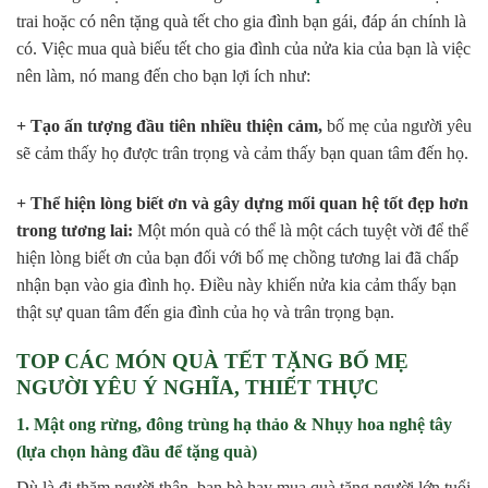
trai hoặc có nên tặng quà tết cho gia đình bạn gái, đáp án chính là
có. Việc mua quà biếu tết cho gia đình của nửa kia của bạn là việc
nên làm, nó mang đến cho bạn lợi ích như:
+ Tạo ấn tượng đầu tiên nhiều thiện cảm,
bố mẹ của người yêu
sẽ cảm thấy họ được trân trọng và cảm thấy bạn quan tâm đến họ.
+ Thể hiện lòng biết ơn và gây dựng mối quan hệ tốt đẹp hơn
trong tương lai:
Một món quà có thể là một cách tuyệt vời để thể
hiện lòng biết ơn của bạn đối với bố mẹ chồng tương lai đã chấp
nhận bạn vào gia đình họ. Điều này khiến nửa kia cảm thấy bạn
thật sự quan tâm đến gia đình của họ và trân trọng bạn.
TOP CÁC MÓN QUÀ TẾT TẶNG BỐ MẸ
NGƯỜI YÊU Ý NGHĨA, THIẾT THỰC
1. Mật ong rừng, đông trùng hạ thảo & Nhụy hoa nghệ tây
(lựa chọn hàng đầu để tặng quà)
Dù là đi thăm người thân, bạn bè hay mua quà tặng người lớn tuổi