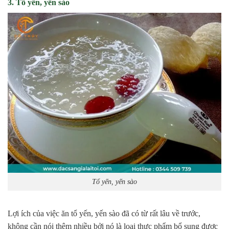
3. Tổ yến, yến sào
Tổ yến, yến sào
Lợi ích của việc ăn tổ yến, yến sào đã có từ rất lâu về trước,
không cần nói thêm nhiều bởi nó là loại thực phẩm bổ sung được