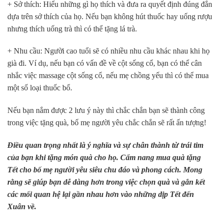
+ Sở thích: Hiểu những gì họ thích và đưa ra quyết định đúng đắn
dựa trên sở thích của họ. Nếu bạn không hút thuốc hay uống rượu
nhưng thích uống trà thì có thể tặng lá trà.
+ Nhu cầu: Người cao tuổi sẽ có nhiều nhu cầu khác nhau khi họ
già đi. Ví dụ, nếu bạn có vấn đề về cột sống cổ, bạn có thể cân
nhắc việc massage cột sống cổ, nếu mẹ chồng yếu thì có thể mua
một số loại thuốc bổ.
Nếu bạn nắm được 2 lưu ý này thì chắc chắn bạn sẽ thành công
trong việc tặng quà, bố mẹ người yêu chắc chắn sẽ rất ấn tượng!
Điều quan trọng nhất là ý nghĩa và sự chân thành từ trái tim
của bạn khi tặng món quà cho họ. Cẩm nang mua quà tặng
Tết cho bố mẹ người yêu siêu chu đáo và phong cách. Mong
rằng sẽ giúp bạn dễ dàng hơn trong việc chọn quà và gắn kết
các mối quan hệ lại gần nhau hơn vào những dịp Tết đến
Xuân về.