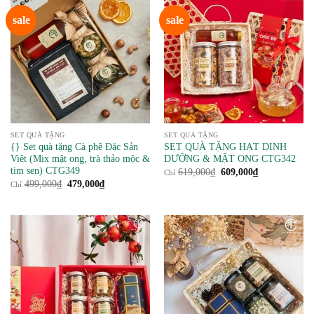
sale
sale
SET QUÀ TẶNG
SET QUÀ TẶNG
{} Set quà tặng Cà phê Đặc Sản
SET QUÀ TẶNG HẠT DINH
Việt (Mix mật ong, trà thảo mộc &
DƯỠNG & MẬT ONG CTG342
tim sen) CTG349
Giá
Giá
619,000
₫
609,000
₫
Chỉ
gốc
hiện
Giá
Giá
499,000
₫
479,000
₫
Chỉ
là:
tại
gốc
hiện
619,000₫.
là:
là:
tại
609,000₫.
499,000₫.
là:
479,000₫.