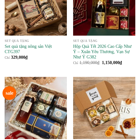
SET QUÀ TẶNG
SET QUÀ TẶNG
Set quà tặng nông sản Việt
Hộp Quà Tết 2026 Cao Cấp Như
CTG397
Ý – Xuân Yêu Thương, Vạn Sự
Như Ý G382
329,000
₫
Chỉ
Giá
Giá
1,190,000
₫
1,150,000
₫
Chỉ
gốc
hiện
là:
tại
1,190,000₫.
là:
1,150,000
sale