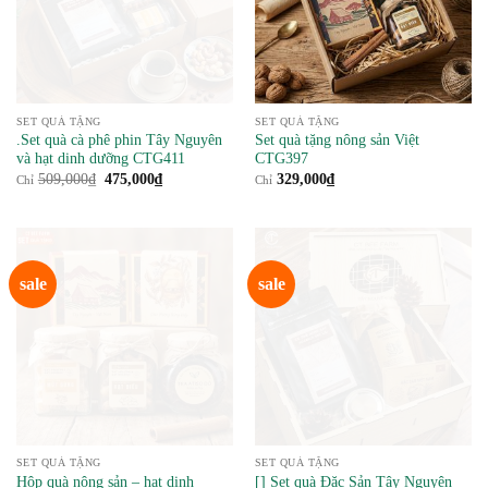
SET QUÀ TẶNG
SET QUÀ TẶNG
.Set quà cà phê phin Tây Nguyên
Set quà tặng nông sản Việt
và hạt dinh dưỡng CTG411
CTG397
Giá
Giá
509,000
₫
475,000
₫
329,000
₫
Chỉ
Chỉ
gốc
hiện
là:
tại
509,000₫.
là:
475,000₫.
sale
sale
SET QUÀ TẶNG
SET QUÀ TẶNG
Hộp quà nông sản – hạt dinh
[] Set quà Đặc Sản Tây Nguyên