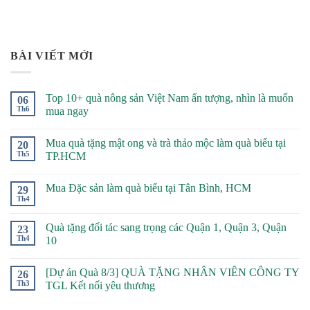
BÀI VIẾT MỚI
Top 10+ quà nông sản Việt Nam ấn tượng, nhìn là muốn
06
Th6
mua ngay
Mua quà tặng mật ong và trà thảo mộc làm quà biếu tại
20
Th5
TP.HCM
Mua Đặc sản làm quà biếu tại Tân Bình, HCM
29
Th4
Quà tặng đối tác sang trọng các Quận 1, Quận 3, Quận
23
Th4
10
[Dự án Quà 8/3] QUÀ TẶNG NHÂN VIÊN CÔNG TY
26
Th3
TGL Kết nối yêu thương