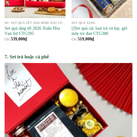
50+ SET QUÀ TẾT 2026 BÍNH NGỌ TỪ NÔNG SẢN
SET QUÀ TẶNG
Set quà tặng tết 2026 Xuân Hòa
[]Set quà các loại trà và hạt, giỏ
Vạn Sự CTG395
mây tre đan CTG380
539,000
₫
519,000
₫
Chỉ
Chỉ
7. Set trà hoặc cà phê