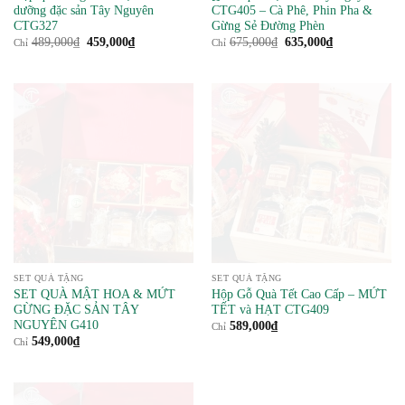
dưỡng đặc sản Tây Nguyên
CTG405 – Cà Phê, Phin Pha &
CTG327
Gừng Sẻ Đường Phèn
Giá
Giá
Giá
Giá
489,000
₫
459,000
₫
675,000
₫
635,000
₫
Chỉ
Chỉ
gốc
hiện
gốc
hiện
là:
tại
là:
tại
489,000₫.
là:
675,000₫.
là:
459,000₫.
635,000₫.
SET QUÀ TẶNG
SET QUÀ TẶNG
SET QUÀ MẬT HOA & MỨT
Hộp Gỗ Quà Tết Cao Cấp – MỨT
GỪNG ĐẶC SẢN TÂY
TẾT và HẠT CTG409
NGUYÊN G410
589,000
₫
Chỉ
549,000
₫
Chỉ