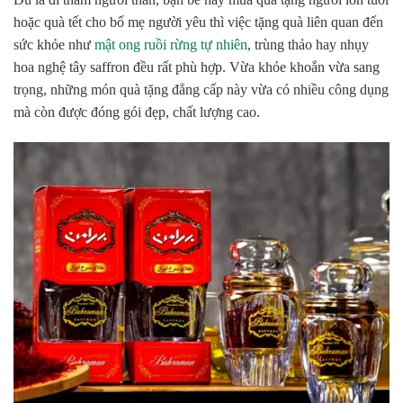
hoặc quà tết cho bố mẹ người yêu thì việc tặng quà liên quan đến
sức khỏe như
mật ong ruồi rừng tự nhiên
, trùng thảo hay nhụy
hoa nghệ tây saffron
đều rất phù hợp. Vừa khỏe khoắn vừa sang
trọng, những món quà tặng đẳng cấp này vừa có nhiều công dụng
mà còn được đóng gói đẹp, chất lượng cao.