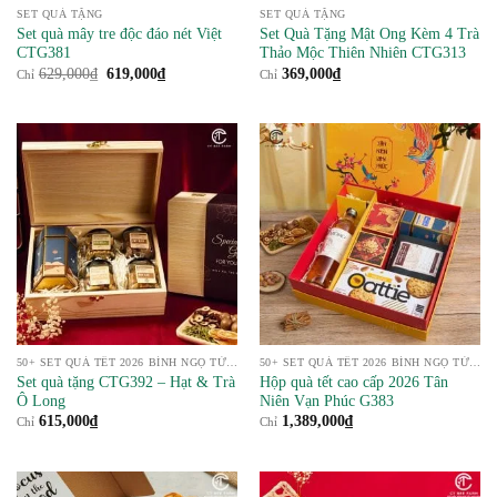
SET QUÀ TẶNG
SET QUÀ TẶNG
Set quà mây tre độc đáo nét Việt
Set Quà Tặng Mật Ong Kèm 4 Trà
CTG381
Thảo Mộc Thiên Nhiên CTG313
Giá
Giá
629,000
₫
619,000
₫
369,000
₫
Chỉ
Chỉ
gốc
hiện
là:
tại
629,000₫.
là:
619,000₫.
50+ SET QUÀ TẾT 2026 BÍNH NGỌ TỪ NÔNG SẢN
50+ SET QUÀ TẾT 2026 BÍNH NGỌ TỪ NÔNG SẢN
Set quà tặng CTG392 – Hạt & Trà
Hộp quà tết cao cấp 2026 Tân
Ô Long
Niên Vạn Phúc G383
615,000
₫
1,389,000
₫
Chỉ
Chỉ