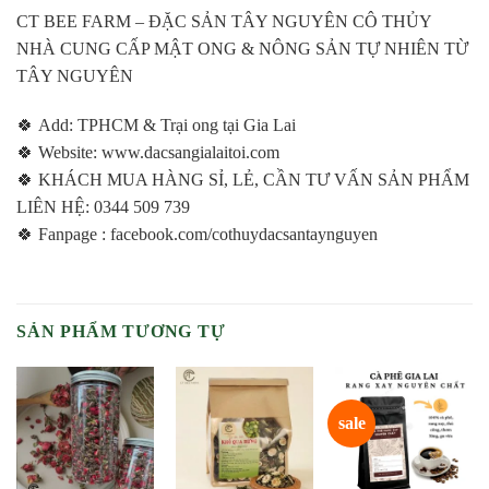
CT BEE FARM – ĐẶC SẢN TÂY NGUYÊN CÔ THỦY
NHÀ CUNG CẤP MẬT ONG & NÔNG SẢN TỰ NHIÊN TỪ
TÂY NGUYÊN
🍀 Add: TPHCM & Trại ong tại Gia Lai
🍀 Website: www.dacsangialaitoi.com
🍀 KHÁCH MUA HÀNG SỈ, LẺ, CẦN TƯ VẤN SẢN PHẨM
LIÊN HỆ: 0344 509 739
🍀 Fanpage : facebook.com/cothuydacsantaynguyen
SẢN PHẨM TƯƠNG TỰ
sale