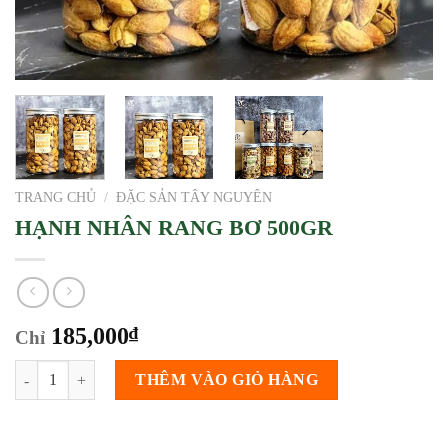
TRANG CHỦ
/
ĐẶC SẢN TÂY NGUYÊN
HẠNH NHÂN RANG BƠ 500GR
185,000
₫
Chỉ
HẠNH NHÂN RANG BƠ 500GR số lượng
THÊM VÀO GIỎ HÀNG