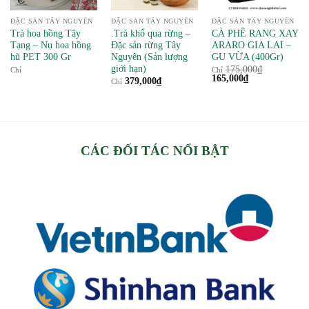
ĐẶC SẢN TÂY NGUYÊN
ĐẶC SẢN TÂY NGUYÊN
ĐẶC SẢN TÂY NGUYÊN
Trà hoa hồng Tây
.Trà khổ qua rừng –
CÀ PHÊ RANG XAY
Tạng – Nụ hoa hồng
Đặc sản rừng Tây
ARARO GIA LAI –
hũ PET 300 Gr
Nguyên (Sản lượng
GU VỪA (400Gr)
giới hạn)
175,000
₫
Chỉ
Chỉ
Giá
Giá
165,000
₫
379,000
₫
Chỉ
gốc
hiện
là:
tại
175,000₫.
là:
165,000₫.
CÁC ĐỐI TÁC NỔI BẬT