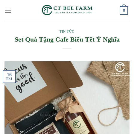
Skip
0
to
content
TIN TỨC
Set Quà Tặng Cafe Biếu Tết Ý Nghĩa
16
Th1