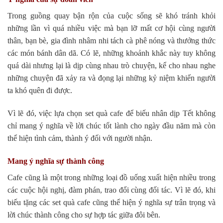
Trong guồng quay bận rộn của cuộc sống sẽ khó tránh khỏi
những lần vì quá nhiều việc mà bạn lỡ mất cơ hội cùng người
thân, bạn bè, gia đình nhâm nhi tách cà phê nóng và thưởng thức
các món bánh dân dã. Có lẽ, những khoảnh khắc này tuy không
quá dài nhưng lại là dịp cùng nhau trò chuyện, kể cho nhau nghe
những chuyện đã xảy ra và đọng lại những kỷ niệm khiến người
ta khó quên đi được.
Vì lẽ đó, việc lựa chọn set quà cafe để biếu nhân dịp Tết không
chỉ mang ý nghĩa về lời chúc tốt lành cho ngày đầu năm mà còn
thể hiện tình cảm, thành ý đối với người nhận.
Mang ý nghĩa sự thành công
Cafe cũng là một trong những loại đồ uống xuất hiện nhiều trong
các cuộc hội nghị, đàm phán, trao đổi cùng đối tác. Vì lẽ đó, khi
biếu tặng các set quà cafe cũng thể hiện ý nghĩa sự trân trọng và
lời chúc thành công cho sự hợp tác giữa đôi bên.