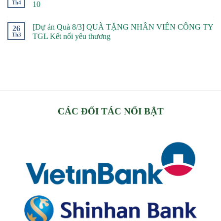
Th4
10
[Dự án Quà 8/3] QUÀ TẶNG NHÂN VIÊN CÔNG TY
26
Th3
TGL Kết nối yêu thương
CÁC ĐỐI TÁC NỔI BẬT