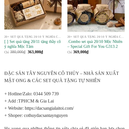
20+ SET QUÀ TẶNG 20/10 Ý NGHĨA CHO PHÁI NỮ
20+ SET QUÀ TẶNG 20/10 Ý NGHĨA CHO PHÁI NỮ
[.] Set quà tặng 20/11 tặng thầy cô
.Combo set quà 20/10 Mộc Nhiên
ý nghĩa Mộc Tâm
– Special Gift For You G313.2
Giá
Giá
380,000
₫
363,000
₫
369,000
₫
Chỉ
Chỉ
gốc
hiện
là:
tại
380,000₫.
là:
363,000₫.
ĐẶC SẢN TÂY NGUYÊN CÔ THỦY – NHÀ SẢN XUẤT
MẬT ONG & CÁC SET QUÀ TẶNG TỰ NHIÊN
+ Hotline/Zalo: 0344 509 739
+ Add :TPHCM & Gia Lai
+ Website: https://dacsangialaitoi.com/
+ Shopee: cothuydacsantaynguyen
Hy vọng qua những thông tin vừa chia sẻ đã giúp bạn lựa chọn