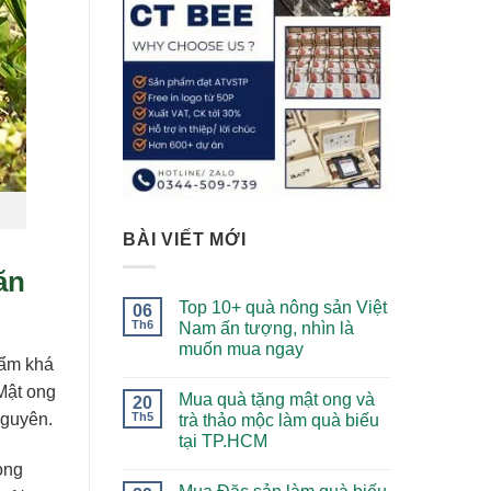
BÀI VIẾT MỚI
ăn
Top 10+ quà nông sản Việt
06
Th6
Nam ấn tượng, nhìn là
muốn mua ngay
hẩm khá
 Mật ong
Mua quà tặng mật ong và
20
Th5
Nguyên.
trà thảo mộc làm quà biếu
tại TP.HCM
ong