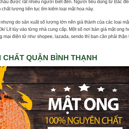
p khẩu được rất nhiều người biết đến. Người tiêu dùng từ Bắc đ
hất lượng liên tục tìm kiếm loại mật hoa này.
 nhưng do sản xuất số lượng lớn nên giá thành của các loại mậ
k/ Lít tùy vào từng nhà cung cấp. Một số nơi bán giá mật ong h
ng mại điện tử như shopee, lazada, sendo thì bạn cần phải thận 
 CHẤT QUẬN BÌNH THẠNH