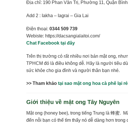
Địa chỉ: 190 Phan Văn Trị, Phường 11, Quận Bì
Add 2 : Iakha – Iagrai – Gia Lai
Điện thoại:
0344 509 739
Webiste: https://dacsangialaitoi.com/
Chat Facebook tại đây
Trên thị trường có rất nhiều nơi bán mật ong, như
TPHCM đó là điều không dễ. Hãy là người tiêu d
sức khỏe cho gia đình và người thân bạn nhé.
>> Tham khảo
tại sao mật ong hoa cà phê lại rẻ
Giới thiệu về mật ong Tây Nguyên
Mật ong (honey bee), trong tiếng Trung là 蜂蜜. M
đến nỗi bạn có thể tìm thấy nó dễ dàng hơn trong 