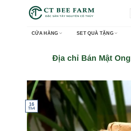
Skip
to
content
CỬA HÀNG
SET QUÀ TẶNG
Địa chỉ Bán Mật On
16
Th4