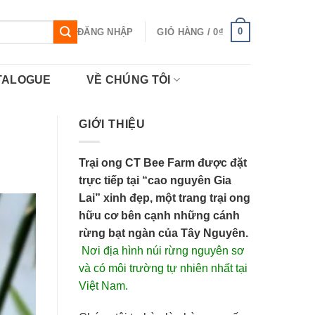
0
ĐĂNG NHẬP
GIỎ HÀNG /
0
₫
TALOGUE
VỀ CHÚNG TÔI
GIỚI THIỆU
Trại ong CT Bee Farm được đặt
trực tiếp tại “cao nguyên Gia
Lai” xinh đẹp, một trang trại ong
hữu cơ bên cạnh những cánh
rừng bạt ngàn của Tây Nguyên.
Nơi địa hình núi rừng nguyên sơ
và có môi trường tự nhiên nhất tại
Việt Nam.