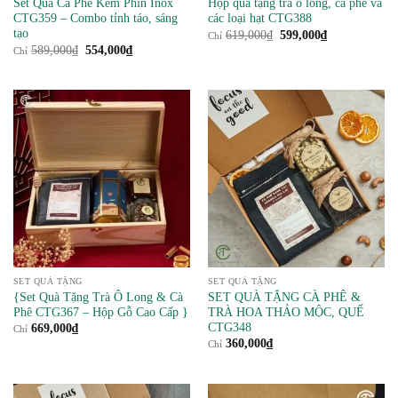
Set Quà Cà Phê Kèm Phin Inox
Hộp quà tặng trà ô long, cà phê và
CTG359 – Combo tỉnh táo, sáng
các loại hạt CTG388
tạo
Giá
Giá
619,000
₫
599,000
₫
Chỉ
gốc
hiện
Giá
Giá
589,000
₫
554,000
₫
Chỉ
là:
tại
gốc
hiện
619,000₫.
là:
là:
tại
599,000₫.
589,000₫.
là:
554,000₫.
SET QUÀ TẶNG
SET QUÀ TẶNG
{Set Quà Tặng Trà Ô Long & Cà
SET QUÀ TẶNG CÀ PHÊ &
Phê CTG367 – Hộp Gỗ Cao Cấp }
TRÀ HOA THẢO MỘC, QUẾ
CTG348
669,000
₫
Chỉ
360,000
₫
Chỉ