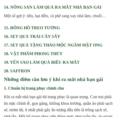
14. NÔNG SẢN LÀM QUÀ RA MẮT NHÀ BẠN GÁI
Một số gợi ý: tiêu, hạt điều, cà phê rang xay nhà làm, chuối…
15. ĐỒNG HỒ TREO TƯỜNG
16. SET QUÀ TRÁI CÂY SẤY
17. SET QUÀ TẶNG THẢO MỘC NGÂM MẬT ONG
18. VẬT PHẨM PHONG THỦY
19. YẾN SÀO LÀM QUÀ BIẾU RA MẮT
20. SAFFRON
Những điểm cần lưu ý khi ra mắt nhà bạn gái
1. Chuẩn bị trang phục chỉnh chu
Khi ra mắt nhà bạn gái thì trang phục là quan trọng. Con trai phải
ăn mặc chỉnh tề, gọn gàng, không khoa trương, quần áo phải sạch
sẽ, tươm tất, ít nhất phải gây ấn tượng đầu tiên là trông sạch sẽ,
tươi tắn. Một bộ trang phục nên đúng mực như quần tây, áo sơ mi