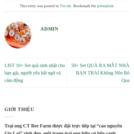
This entry was posted in
Tin tức
. Bookmark the
permalink
.
ADMIN
LIST 10+ Set quà sinh nhật cho
50+ Set QUÀ RA MẮT NHÀ
bạn gái, người yêu bất ngờ và
BẠN TRAI Không Nên Bỏ
cảm động
Qua
GIỚI THIỆU
Trại ong CT Bee Farm được đặt trực tiếp tại “cao nguyên
Gia Lai” xinh đẹp, một trang trại ong hữu cơ bên cạnh