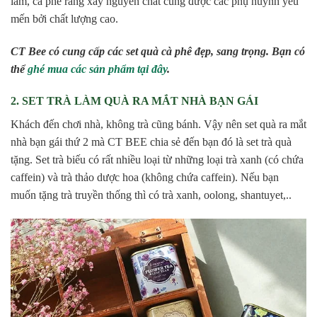
làm, cà phê rang xay nguyên chất cũng được các phụ huynh yêu
mến bởi chất lượng cao.
CT Bee có cung cấp các set quà cà phê đẹp, sang trọng. Bạn có
thể
ghé mua các sản phẩm tại đây
.
2. SET TRÀ LÀM QUÀ RA MẮT NHÀ BẠN GÁI
Khách đến chơi nhà, không trà cũng bánh. Vậy nên set quà ra mắt
nhà bạn gái thứ 2 mà CT BEE chia sẻ đến bạn đó là set trà quà
tặng. Set trà biếu có rất nhiều loại từ những loại trà xanh (có chứa
caffein) và trà thảo dược hoa (không chứa caffein). Nếu bạn
muốn tặng trà truyền thống thì có trà xanh, oolong, shantuyet,..