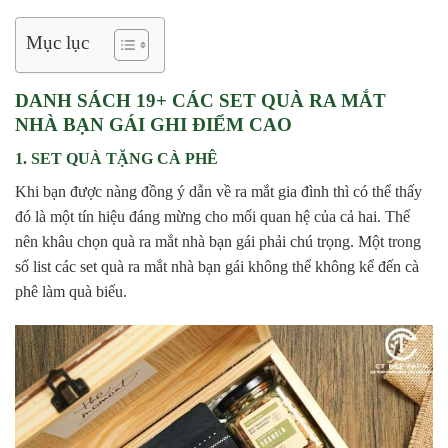
Mục lục
DANH SÁCH 19+ CÁC SET QUÀ RA MẮT
NHÀ BẠN GÁI GHI ĐIỂM CAO
1. SET QUÀ TẶNG CÀ PHÊ
Khi bạn được nàng đồng ý dẫn về ra mắt gia đình thì có thể thấy
đó là một tín hiệu đáng mừng cho mối quan hệ của cả hai. Thế
nên khâu chọn quà ra mắt nhà bạn gái phải chú trọng. Một trong
số list các set quà ra mắt nhà bạn gái không thể không kể đến cà
phê làm quà biếu.