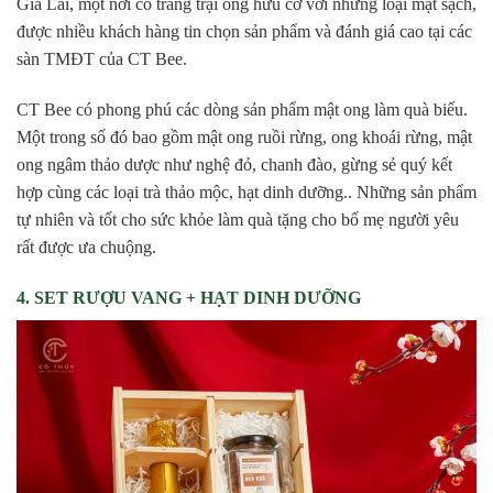
Gia Lai, một nơi có trang trại ong hữu cơ với những loại mật sạch,
được nhiều khách hàng tin chọn sản phẩm và đánh giá cao tại các
sàn TMĐT của CT Bee.
CT Bee có phong phú các dòng sản phẩm mật ong làm quà biếu.
Một trong số đó bao gồm mật ong ruồi rừng, ong khoái rừng, mật
ong ngâm thảo dược như nghệ đỏ, chanh đào, gừng sẻ quý kết
hợp cùng các loại trà thảo mộc, hạt dinh dưỡng.. Những sản phẩm
tự nhiên và tốt cho sức khỏe làm quà tặng cho bố mẹ người yêu
rất được ưa chuộng.
4. SET RƯỢU VANG + HẠT DINH DƯỠNG