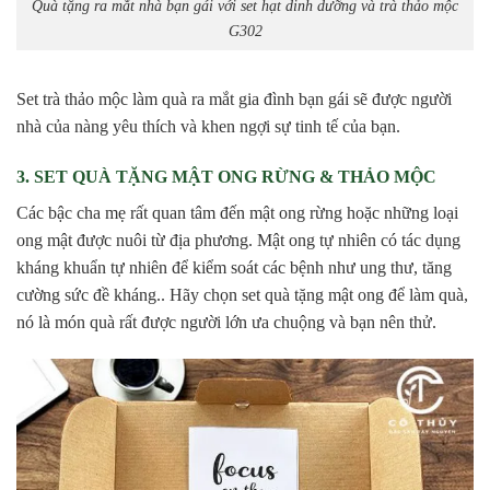
Quà tặng ra mắt nhà bạn gái với set hạt dinh dưỡng và trà thảo mộc
G302
Set trà thảo mộc làm quà ra mắt gia đình bạn gái sẽ được người
nhà của nàng yêu thích và khen ngợi sự tinh tế của bạn.
3. SET QUÀ TẶNG MẬT ONG RỪNG & THẢO MỘC
Các bậc cha mẹ rất quan tâm đến mật ong rừng hoặc những loại
ong mật được nuôi từ địa phương. Mật ong tự nhiên có tác dụng
kháng khuẩn tự nhiên để kiểm soát các bệnh như ung thư, tăng
cường sức đề kháng.. Hãy chọn set quà tặng mật ong để làm quà,
nó là món quà rất được người lớn ưa chuộng và bạn nên thử.