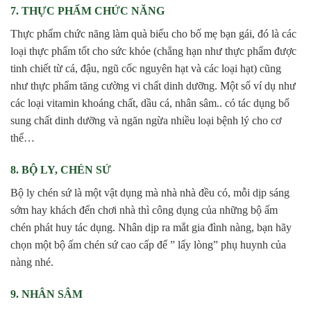
7. THỰC PHẨM CHỨC NĂNG
Thực phẩm chức năng làm quà biếu cho bố mẹ bạn gái, đó là các
loại thực phẩm tốt cho sức khỏe (chẳng hạn như thực phẩm được
tinh chiết từ cá, đậu, ngũ cốc nguyên hạt và các loại hạt) cũng
như thực phẩm tăng cường vi chất dinh dưỡng. Một số ví dụ như
các loại vitamin khoáng chất, dầu cá, nhân sâm.. có tác dụng bổ
sung chất dinh dưỡng và ngăn ngừa nhiều loại bệnh lý cho cơ
thể…
8. BỘ LY, CHÉN SỨ
Bộ ly chén sứ là một vật dụng mà nhà nhà đều có, mỗi dịp sáng
sớm hay khách đến chơi nhà thì công dụng của những bộ ấm
chén phát huy tác dụng. Nhân dịp ra mắt gia đình nàng, bạn hãy
chọn một bộ ấm chén sứ cao cấp để ” lấy lòng” phụ huynh của
nàng nhé.
9. NHÂN SÂM