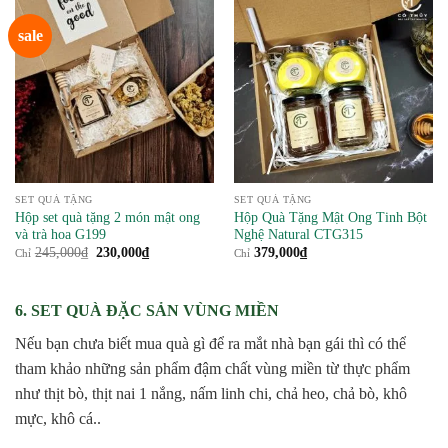
sale
SET QUÀ TẶNG
SET QUÀ TẶNG
Hộp set quà tặng 2 món mật ong
Hộp Quà Tặng Mật Ong Tinh Bột
và trà hoa G199
Nghệ Natural CTG315
Giá
Giá
245,000
₫
230,000
₫
379,000
₫
Chỉ
Chỉ
gốc
hiện
là:
tại
245,000₫.
là:
230,000₫.
6. SET QUÀ ĐẶC SẢN VÙNG MIỀN
Nếu bạn chưa biết mua quà gì để ra mắt nhà bạn gái thì có thể
tham khảo những sản phẩm đậm chất vùng miền từ thực phẩm
như thịt bò, thịt nai 1 nắng, nấm linh chi, chả heo, chả bò, khô
mực, khô cá..