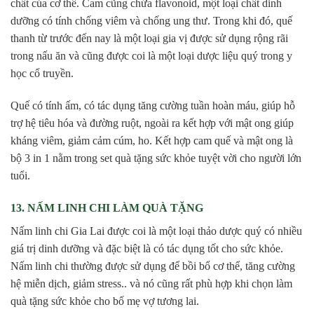
chất của cơ thể. Cam cũng chứa flavonoid, một loại chất dinh
dưỡng có tính chống viêm và chống ung thư. Trong khi đó, quế
thanh từ trước đến nay là một loại gia vị được sử dụng rộng rãi
trong nấu ăn và cũng được coi là một loại dược liệu quý trong y
học cổ truyền.
Quế có tính ấm, có tác dụng tăng cường tuần hoàn máu, giúp hỗ
trợ hệ tiêu hóa và đường ruột, ngoài ra kết hợp với mật ong giúp
kháng viêm, giảm cảm cúm, ho. Kết hợp cam quế và mật ong là
bộ 3 in 1 nằm trong set quà tặng sức khỏe tuyệt vời cho người lớn
tuổi.
13. NẤM LINH CHI LÀM QUÀ TẶNG
Nấm linh chi Gia Lai được coi là một loại thảo dược quý có nhiều
giá trị dinh dưỡng và đặc biệt là có tác dụng tốt cho sức khỏe.
Nấm linh chi thường được sử dụng để bồi bổ cơ thể, tăng cường
hệ miễn dịch, giảm stress.. và nó cũng rất phù hợp khi chọn làm
quà tặng sức khỏe cho bố mẹ vợ tương lai.