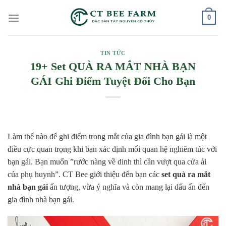
Skip
0
to
content
TIN TỨC
19+ Set QUÀ RA MẮT NHÀ BẠN
GÁI Ghi Điểm Tuyệt Đối Cho Bạn
Làm thế nào để ghi điểm trong mắt của gia đình bạn gái là một
điều cực quan trọng khi bạn xác định mối quan hệ nghiêm túc với
bạn gái. Bạn muốn ”rước nàng về dinh thì cần vượt qua cửa ải
của phụ huynh”. CT Bee giới thiệu đến bạn các
set quà ra mắt
nhà bạn gái
ấn tượng, vừa ý nghĩa và còn mang lại dấu ấn đến
gia đình nhà bạn gái.