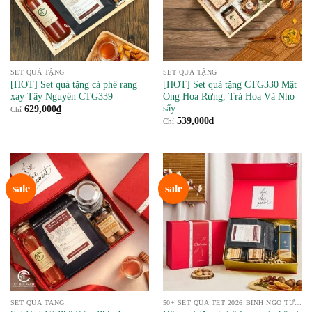
SET QUÀ TẶNG
SET QUÀ TẶNG
[HOT] Set quà tặng cà phê rang
[HOT] Set quà tặng CTG330 Mật
xay Tây Nguyên CTG339
Ong Hoa Rừng, Trà Hoa Và Nho
sấy
629,000
₫
Chỉ
539,000
₫
Chỉ
sale
sale
SET QUÀ TẶNG
50+ SET QUÀ TẾT 2026 BÍNH NGỌ TỪ NÔNG SẢN