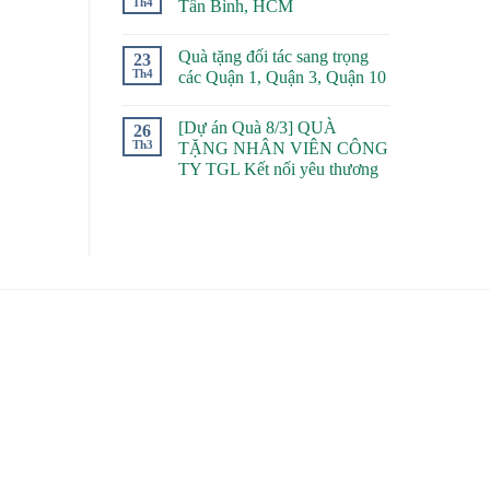
Th4
Tân Bình, HCM
Quà tặng đối tác sang trọng
23
Th4
các Quận 1, Quận 3, Quận 10
[Dự án Quà 8/3] QUÀ
26
Th3
TẶNG NHÂN VIÊN CÔNG
TY TGL Kết nối yêu thương