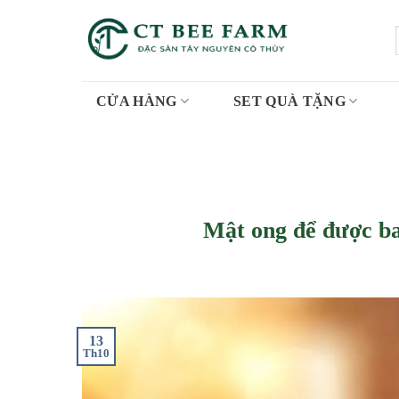
Skip
to
content
CỬA HÀNG
SET QUÀ TẶNG
Mật ong để được ba
13
Th10