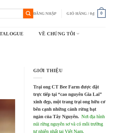
0
ĐĂNG NHẬP
GIỎ HÀNG /
0
₫
TALOGUE
VỀ CHÚNG TÔI
GIỚI THIỆU
Trại ong CT Bee Farm được đặt
trực tiếp tại “cao nguyên Gia Lai”
xinh đẹp, một trang trại ong hữu cơ
bên cạnh những cánh rừng bạt
ngàn của Tây Nguyên.
Nơi địa hình
núi rừng nguyên sơ và có môi trường
tự nhiên nhất tại Việt Nam.