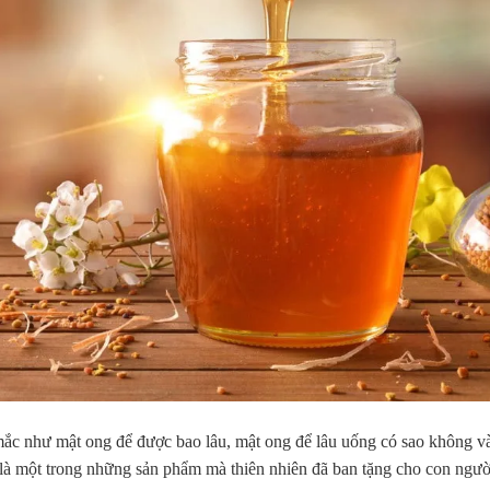
ắc như mật ong để được bao lâu, mật ong để lâu uống có sao không v
là một trong những sản phẩm mà thiên nhiên đã ban tặng cho con ngườ