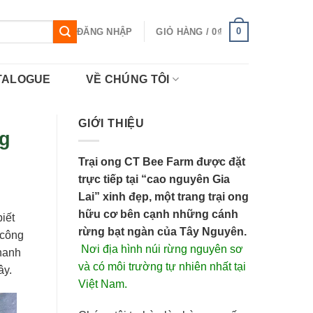
0
ĐĂNG NHẬP
GIỎ HÀNG /
0
₫
TALOGUE
VỀ CHÚNG TÔI
GIỚI THIỆU
g
Trại ong CT Bee Farm được đặt
trực tiếp tại “cao nguyên Gia
Lai” xinh đẹp, một trang trại ong
hữu cơ bên cạnh những cánh
iết
rừng bạt ngàn của Tây Nguyên.
 công
Nơi địa hình núi rừng nguyên sơ
hanh
và có môi trường tự nhiên nhất tại
ây.
Việt Nam.