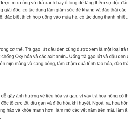
 được mix cùng với trà xanh hay ô long để tăng thêm sự độc đáo
ng giải độc, có tác dụng làm giảm sức đề kháng và đào thải các
hể, đặc biệt thích hợp uống vào mùa hè, có tác dụng thanh nhiệt,
ong cơ thể. Trà gạo lứt đậu đen cũng được xem là một loại trà 
t chống Oxy hóa và các axit amin.. Uống trà gạo lứt và đậu đen
nên mịn màng và căng bóng, làm chậm quá trình lão hóa, đào th
ễ gây ảnh hưởng về tiêu hóa và gan. vì vậy trà hoa hồng có th
độc tố cực tốt, dịu gan và điều hòa khí huyết. Ngoài ra, hoa hồ
hồng hào và khỏe mạnh hơn, làm mờ các vết nám trên mặt, làm 
.