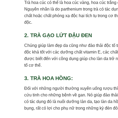
Trà hoa cúc có thể là hoa cúc vàng, hoa cúc trắng
Nguyên nhân là do parthenium trong trà có tác dụ
chất hoặc chất phóng xạ độc hại tích tụ trong cơ t
độc.
2. TRÀ GẠO LỨT ĐẬU ĐEN
Chúng giúp làm đẹp da cũng như đào thải độc tố tr
độc khá tốt với các dưỡng chất vitamin E, các chấ
được biết đến với công dụng giúp cho làn da trở 
tố cơ thể.
3. TRÀ HOA HỒNG:
Đối với những người thường xuyên uống rượu thì d
cứu tinh cho những bệnh về gan. Nó giúp đào thải 
có tác dụng đó là nuôi dưỡng làn da, tạo làn da 
bụng, rất có lợi cho phụ nữ trong những kỳ đèn đỏ