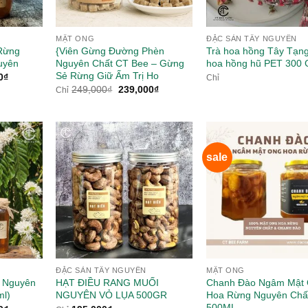
MẬT ONG
ĐẶC SẢN TÂY NGUYÊN
 Rừng
{Viên Gừng Đường Phèn
Trà hoa hồng Tây Tạn
uyên
Nguyên Chất CT Bee – Gừng
hoa hồng hũ PET 300 
Sẻ Rừng Giữ Ấm Trị Ho
Giá
0
₫
Chỉ
hiện
Giá
Giá
249,000
₫
239,000
₫
Chỉ
tại
gốc
hiện
0₫.
là:
là:
tại
679,000₫.
249,000₫.
là:
239,000₫.
sale
ĐẶC SẢN TÂY NGUYÊN
MẬT ONG
 Nguyên
HẠT ĐIỀU RANG MUỐI
Chanh Đào Ngâm Mật
ml)
NGUYÊN VỎ LỤA 500GR
Hoa Rừng Nguyên Chấ
500ML