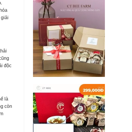
.
 hóa
 giải
thải
 cũng
ải độc
ể là
ng còn
ấm