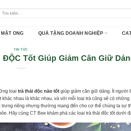
Tìm
kiếm:
MẬT ONG
QUÀ TẶNG DOANH NGHIỆP
CA
TIN TỨC
 ĐỘC Tốt Giúp Giảm Cân Giữ Dán
hững loại
trà thải độc nào tốt
giúp giảm cân giữ dáng. Ít người b
t khác nhau là khác nhau, và với mỗi loại trà cũng sẽ có những
c trưng riêng nhưng thường mang đến cho cơ thể chúng ta sự t
hỏe. Hãy cùng CT Bee khám phá các loại trà thải độc tốt dưới đ