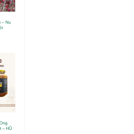
g – Nụ
Gr
 Ong
t – HŨ