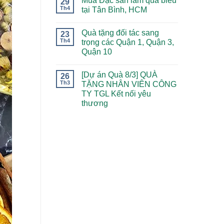
Mua Đặc sản làm quà biếu
29
Th4
tại Tân Bình, HCM
Quà tặng đối tác sang
23
Th4
trọng các Quận 1, Quận 3,
Quận 10
[Dự án Quà 8/3] QUÀ
26
Th3
TẶNG NHÂN VIÊN CÔNG
TY TGL Kết nối yêu
thương