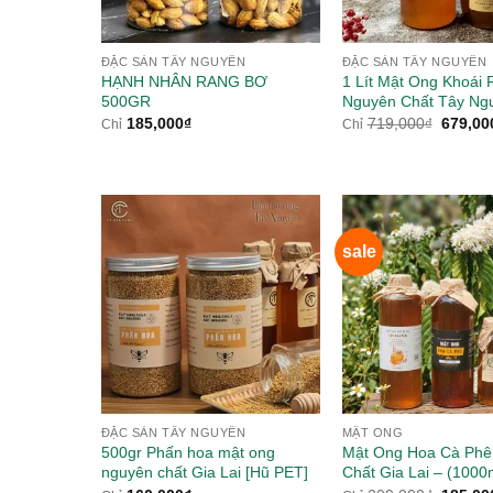
ĐẶC SẢN TÂY NGUYÊN
ĐẶC SẢN TÂY NGUYÊN
HẠNH NHÂN RANG BƠ
1 Lít Mật Ong Khoái
500GR
Nguyên Chất Tây Ng
Giá
185,000
₫
719,000
₫
679,00
Chỉ
Chỉ
gốc
là:
719,00
sale
ĐẶC SẢN TÂY NGUYÊN
MẬT ONG
500gr Phấn hoa mật ong
Mật Ong Hoa Cà Phê
nguyên chất Gia Lai [Hũ PET]
Chất Gia Lai – (1000