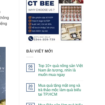
u
 không
miệng
BÀI VIẾT MỚI
Top 10+ quà nông sản Việt
06
Th6
Nam ấn tượng, nhìn là
muốn mua ngay
Mua quà tặng mật ong và
20
Th5
trà thảo mộc làm quà biếu
tại TP.HCM