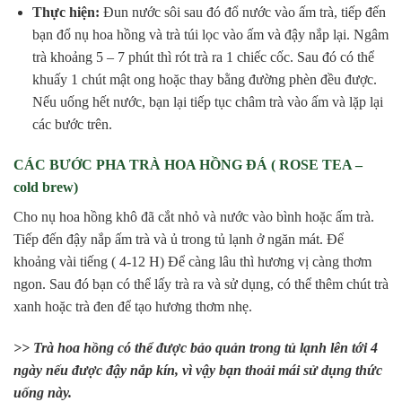
Thực hiện:
Đun nước sôi sau đó đổ nước vào ấm trà, tiếp đến
bạn đổ nụ hoa hồng và trà túi lọc vào ấm và đậy nắp lại. Ngâm
trà khoảng 5 – 7 phút thì rót trà ra 1 chiếc cốc. Sau đó có thể
khuấy 1 chút mật ong hoặc thay bằng đường phèn đều được.
Nếu uống hết nước, bạn lại tiếp tục châm trà vào ấm và lặp lại
các bước trên.
CÁC BƯỚC PHA TRÀ HOA HỒNG ĐÁ ( ROSE TEA –
cold brew)
Cho nụ hoa hồng khô đã cắt nhỏ và nước vào bình hoặc ấm trà.
Tiếp đến đậy nắp ấm trà và ủ trong tủ lạnh ở ngăn mát. Để
khoảng vài tiếng ( 4-12 H) Để càng lâu thì hương vị càng thơm
ngon. Sau đó bạn có thể lấy trà ra và sử dụng, có thể thêm chút trà
xanh hoặc trà đen để tạo hương thơm nhẹ.
>> Trà hoa hồng có thể được bảo quản trong tủ lạnh lên tới 4
ngày nếu được đậy nắp kín, vì vậy bạn thoải mái sử dụng thức
uống này.