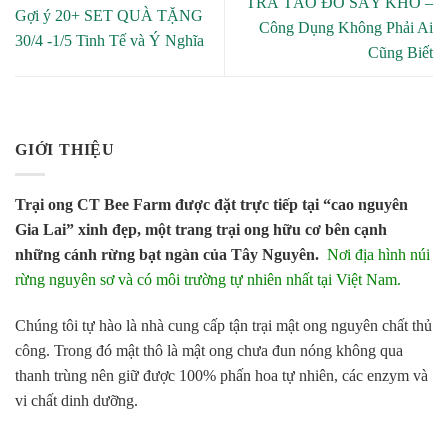
TRÀ TÁO ĐỎ SÂY KHÔ –
Gợi ý 20+ SET QUÀ TẶNG
Công Dụng Không Phải Ai
30/4 -1/5 Tinh Tế và Ý Nghĩa
Cũng Biết
GIỚI THIỆU
Trại ong CT Bee Farm được đặt trực tiếp tại “cao nguyên
Gia Lai” xinh đẹp, một trang trại ong hữu cơ bên cạnh
những cánh rừng bạt ngàn của Tây Nguyên.
Nơi địa hình núi
rừng nguyên sơ và có môi trường tự nhiên nhất tại Việt Nam.
Chúng tôi tự hào là nhà cung cấp tận trại mật ong nguyên chất thủ
công. Trong đó mật thô là mật ong chưa đun nóng không qua
thanh trùng nên giữ được 100% phấn hoa tự nhiên, các enzym và
vi chất dinh dưỡng.