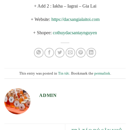
+ Add 2 : Iakha – Iagrai – Gia Lai
+ Website:
https://dacsangialaitoi.com
+ Shopee:
cothuydacsantaynguyen
This entry was posted in
Tin tức
. Bookmark the
permalink
.
ADMIN