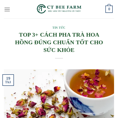
Skip
0
to
content
TIN TỨC
TOP 3+ CÁCH PHA TRÀ HOA
HỒNG ĐÚNG CHUẨN TỐT CHO
SỨC KHỎE
19
Th3