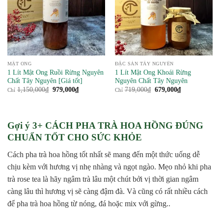
MẬT ONG
ĐẶC SẢN TÂY NGUYÊN
1 Lít Mật Ong Ruồi Rừng Nguyên
1 Lít Mật Ong Khoái Rừng
Chất Tây Nguyên [Giá tốt]
Nguyên Chất Tây Nguyên
Giá
Giá
Giá
Giá
1,150,000
₫
979,000
₫
719,000
₫
679,000
₫
Chỉ
Chỉ
gốc
hiện
gốc
hiện
là:
tại
là:
tại
1,150,000₫.
là:
719,000₫.
là:
979,000₫.
679,000₫.
Gợi ý 3+ CÁCH PHA TRÀ HOA HỒNG ĐÚNG
CHUẨN TỐT CHO SỨC KHỎE
Cách pha trà hoa hồng tốt nhất sẽ mang đến một thức uống dễ
chịu kèm với hương vị nhẹ nhàng và ngọt ngào. Mẹo nhỏ khi pha
trà rose tea là hãy ngâm trà lâu một chút bởi vị thời gian ngâm
càng lâu thì hương vị sẽ càng đậm đà. Và cũng có rất nhiều cách
để pha trà hoa hồng từ nóng, đá hoặc mix với gừng..