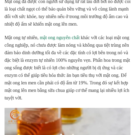
Mật ong đã được con người sử dụng từ rất lâu đời bởi nó được coi
là loại chất ngọt có thể bảo quản bền vững và vô cùng lành mạnh
đối với sức khỏe, tuy nhiên nếu ở trong môi trường độ ẩm cao và
nhiệt độ ấm sẽ khiến mật ong lên men.
Mật ong tự nhiên,
mật ong nguyên chất
khác với các loại mật ong
công nghiệp, nó chưa được làm nóng và không qua tiệt trùng nên
đảm bảo dinh dưỡng tối đa về các đặc tính có lợi bên trong nó và
đặc biệt là enzym tự nhiên 100% nguyên vẹn. Phấn hoa trong mật
ong sống được biết là có lợi cho những người bị dị ứng và các
enzym có thể giúp tiêu hóa thức ăn bạn tiêu thụ với mật ong. Để
mật ong len men cần phải có độ ẩm từ 19%. Trong đó sự kết hợp
mật ong lên men bằng sữa chua giúp cơ thể mang lại nhiều lợi ích
tuyệt vời.