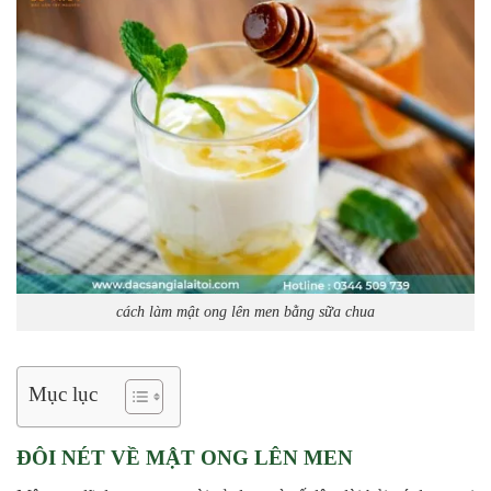
cách làm mật ong lên men bằng sữa chua
Mục lục
ĐÔI NÉT VỀ MẬT ONG LÊN MEN