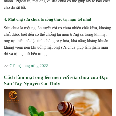
mạnh.. Ngoài ra, mật ong và sữa chua có thể giúp tẩy tế bào chết
cho da rất tốt.
4. Mật ong sữa chua là công thức trị mụn tốt nhất
Sữa chua là một nguồn tuyệt vời có chứa nhiều chất kẽm, khoáng
chất được biết đến có thể chống lại mụn trứng cá trong khi mật
ong tự nhiên có đặc tính chống oxy hóa, khả năng kháng khuẩn
kháng viêm nên khi uống mật ong sữa chua giúp làm giảm mụn
đỏ và trị mụn từ bên trong.
>>
Giá mật ong rừng 2022
Cách làm mật ong lên men với sữa chua của Đặc
Sản Tây Nguyên Cô Thủy