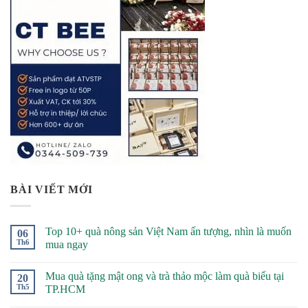
BÀI VIẾT MỚI
Top 10+ quà nông sản Việt Nam ấn tượng, nhìn là muốn
06
Th6
mua ngay
Mua quà tặng mật ong và trà thảo mộc làm quà biếu tại
20
Th5
TP.HCM