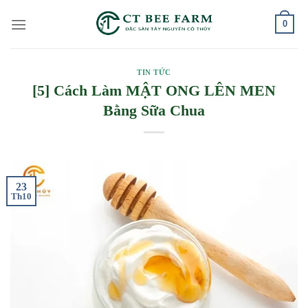
Skip
0
to
content
TIN TỨC
[5] Cách Làm MẬT ONG LÊN MEN
Bằng Sữa Chua
23
Th10