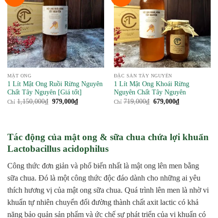
MẬT ONG
ĐẶC SẢN TÂY NGUYÊN
1 Lít Mật Ong Ruồi Rừng Nguyên
1 Lít Mật Ong Khoái Rừng
Chất Tây Nguyên [Giá tốt]
Nguyên Chất Tây Nguyên
Giá
Giá
Giá
Giá
1,150,000
₫
979,000
₫
719,000
₫
679,000
₫
Chỉ
Chỉ
gốc
hiện
gốc
hiện
là:
tại
là:
tại
1,150,000₫.
là:
719,000₫.
là:
979,000₫.
679,000₫.
Tác động của mật ong & sữa chua chứa lợi khuẩn
Lactobacillus acidophilus
Công thức đơn giản và phổ biến nhất là mật ong lên men bằng
sữa chua. Đó là một công thức độc đáo dành cho những ai yêu
thích hương vị của mật ong sữa chua. Quá trình lên men là nhờ vi
khuẩn tự nhiên chuyển đổi đường thành chất axit lactic có khả
năng bảo quản sản phẩm và ức chế sự phát triển của vi khuẩn có