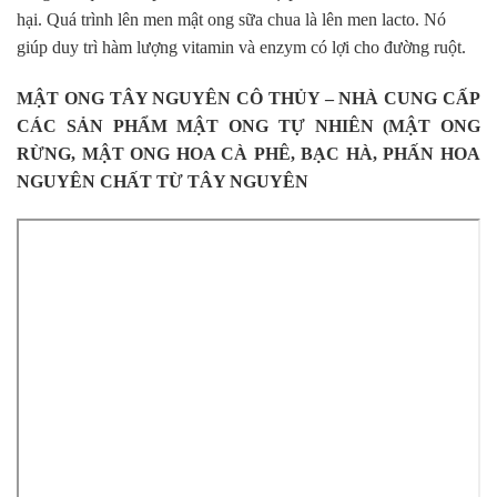
hại. Quá trình lên men mật ong sữa chua là lên men lacto. Nó
giúp duy trì hàm lượng vitamin và enzym có lợi cho đường ruột.
MẬT ONG TÂY NGUYÊN CÔ THỦY – NHÀ CUNG CẤP
CÁC SẢN PHẨM MẬT ONG TỰ NHIÊN (MẬT ONG
RỪNG, MẬT ONG HOA CÀ PHÊ, BẠC HÀ, PHẤN HOA
NGUYÊN CHẤT TỪ TÂY NGUYÊN