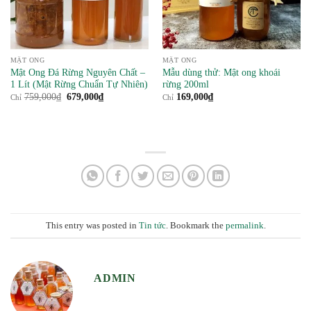
MẬT ONG
MẬT ONG
Mật Ong Đá Rừng Nguyên Chất –
Mẫu dùng thử: Mật ong khoái
1 Lít (Mật Rừng Chuẩn Tự Nhiên)
rừng 200ml
Giá
Giá
759,000
₫
679,000
₫
169,000
₫
Chỉ
Chỉ
gốc
hiện
là:
tại
759,000₫.
là:
679,000₫.
This entry was posted in
Tin tức
. Bookmark the
permalink
.
ADMIN